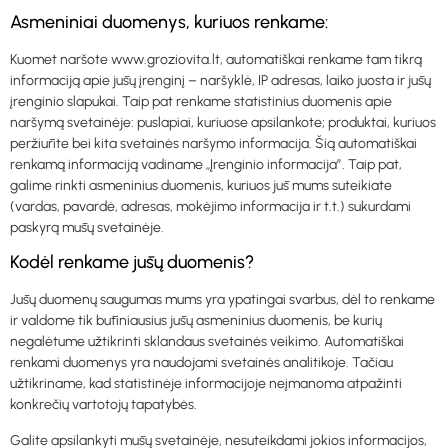
Asmeniniai duomenys, kuriuos renkame:
Kuomet naršote www.groziovita.lt, automatiškai renkame tam tikrą
informaciją apie jūsų įrenginį – naršyklė, IP adresas, laiko juosta ir jūsų
įrenginio slapukai. Taip pat renkame statistinius duomenis apie
naršymą svetainėje: puslapiai, kuriuose apsilankote; produktai, kuriuos
peržiūrite bei kita svetainės naršymo informacija. Šią automatiškai
renkamą informaciją vadiname „Įrenginio informacija”. Taip pat,
galime rinkti asmeninius duomenis, kuriuos jūs mums suteikiate
(vardas, pavardė, adresas, mokėjimo informacija ir t.t.) sukurdami
paskyrą mūsų svetainėje.
Kodėl renkame jūsų duomenis?
Jūsų duomenų saugumas mums yra ypatingai svarbus, dėl to renkame
ir valdome tik būtiniausius jūsų asmeninius duomenis, be kurių
negalėtume užtikrinti sklandaus svetainės veikimo. Automatiškai
renkami duomenys yra naudojami svetainės analitikoje. Tačiau
užtikriname, kad statistinėje informacijoje neįmanoma atpažinti
konkrečių vartotojų tapatybės.
Galite apsilankyti mūsų svetainėje, nesuteikdami jokios informacijos,