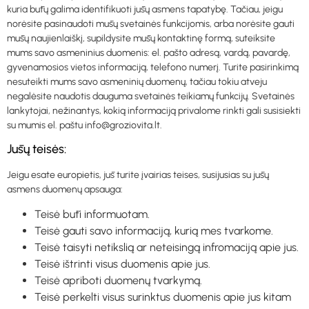
kuria būtų galima identifikuoti jūsų asmens tapatybę. Tačiau, jeigu
norėsite pasinaudoti mūsų svetainės funkcijomis, arba norėsite gauti
mūsų naujienlaiškį, supildysite mūsų kontaktinę formą, suteiksite
mums savo asmeninius duomenis: el. pašto adresą, vardą, pavardę,
gyvenamosios vietos informaciją, telefono numerį. Turite pasirinkimą
nesuteikti mums savo asmeninių duomenų, tačiau tokiu atveju
negalėsite naudotis dauguma svetainės teikiamų funkcijų. Svetainės
lankytojai, nežinantys, kokią informaciją privalome rinkti gali susisiekti
su mumis el. paštu info@groziovita.lt.
Jūsų teisės:
Jeigu esate europietis, jūs turite įvairias teises, susijusias su jūsų
asmens duomenų apsauga:
Teisė būti informuotam.
Teisė gauti savo informaciją, kurią mes tvarkome.
Teisė taisyti netikslią ar neteisingą infromaciją apie jus.
Teisė ištrinti visus duomenis apie jus.
Teisė apriboti duomenų tvarkymą.
Teisė perkelti visus surinktus duomenis apie jus kitam