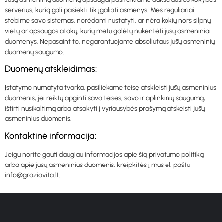
serverius, kurią gali pasiekti tik įgalioti asmenys. Mes reguliariai
stebime savo sistemas, norėdami nustatyti, ar nėra kokių nors silpnų
vietų ar apsaugos atakų, kurių metu galėtų nukentėti jūsų asmeniniai
duomenys. Nepasaint to, negarantuojame absoliutaus jūsų asmeninių
duomenų saugumo.
Duomenų atskleidimas:
Įstatymo numatyta tvarka, pasiliekame teisę atskleisti jūsų asmeninius
duomenis, jei reiktų apginti savo teises, savo ir aplinkinių saugumą,
ištirti nusikaltimą arba atsakyti į vyriausybės prašymą atskeisti jūsų
asmeninius duomenis.
Kontaktinė informacija:
Jeigu norite gauti daugiau informacijos apie šią privatumo politiką
arba apie jūsų asmeninius duomenis, kreipkitės į mus el. paštu
info@groziovita.lt.