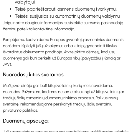
valdytojui.
Teisė paprieštarauti asmens duomenų tvarkymui.
Teisės, susijusios su automatinių duomenų valdymu.
Jeigu norite daugiau informacijos, susisiekite su mumis pasinaudoję
žemiau pateikta kontaktine informacija.
Perspėjame, kad valdome Europos gyventojų asmeninius duomenis,
norėdami išpildyti jūsų užsakymus arba kitaip įgydendinti tikslus,
išvardintus dokumento pradžioje. Atkreipktite dėmesį, kad jūsų
duomenys gali būti perkelti už Europos ribų (pavyzdžiui į Kanalą ar
JAV).
Nuorodos į kitas svetaines:
Mūsų svetainėje gali būti kitų svetainių, kurių mes nevaldome,
nuorodos. Pažymime, kad mes nesame atsakingi už kitų svetainių ar
trečiųjų šalių asmeninių duomenų rinkimo procesus. Palikus mūsų
svetainę, rekomenduojame perskaityti trečiųjų šalių svetainių
privatumo politikas.
Duomenų apsauga:
Jūsų asmeninių duomenų apsaugai pasitelkiame aukščiausios kokybės