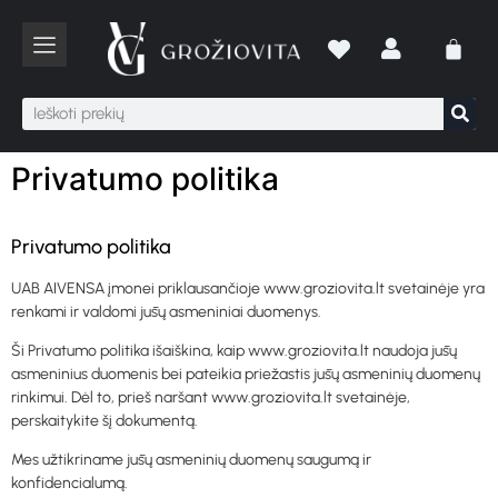
Privatumo politika
Privatumo politika
UAB AIVENSA įmonei priklausančioje www.groziovita.lt svetainėje yra
renkami ir valdomi jūsų asmeniniai duomenys.
Ši Privatumo politika išaiškina, kaip www.groziovita.lt naudoja jūsų
asmeninius duomenis bei pateikia priežastis jūsų asmeninių duomenų
rinkimui. Dėl to, prieš naršant www.groziovita.lt svetainėje,
perskaitykite šį dokumentą.
Mes užtikriname jūsų asmeninių duomenų saugumą ir
konfidencialumą.