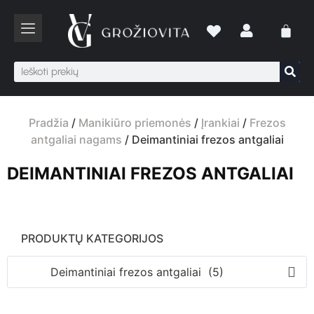
Pradžia
/
Manikiūro priemonės
/
Įrankiai
/
Frezos
antgaliai nagams
/ Deimantiniai frezos antgaliai
DEIMANTINIAI FREZOS ANTGALIAI
PRODUKTŲ KATEGORIJOS
Deimantiniai frezos antgaliai (5)