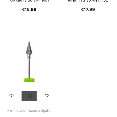
RINKINYS 30 VNT N01
RINKINYS 30 VNT N02
€
15.99
€
17.99
Kietmetalio frezos antgaliai