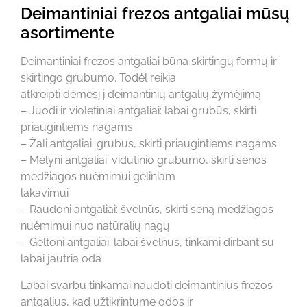
Deimantiniai frezos antgaliai mūsų
asortimente
Deimantiniai frezos antgaliai būna skirtingų formų ir
skirtingo grubumo. Todėl reikia
atkreipti dėmesį į deimantinių antgalių žymėjimą.
– Juodi ir violetiniai antgaliai: labai grubūs, skirti
priaugintiems nagams
– Žali antgaliai: grubus, skirti priaugintiems nagams
– Mėlyni antgaliai: vidutinio grubumo, skirti senos
medžiagos nuėmimui geliniam
lakavimui
– Raudoni antgaliai: švelnūs, skirti seną medžiagos
nuėmimui nuo natūralių nagų
– Geltoni antgaliai: labai švelnūs, tinkami dirbant su
labai jautria oda
Labai svarbu tinkamai naudoti deimantinius frezos
antgalius, kad užtikrintume odos ir