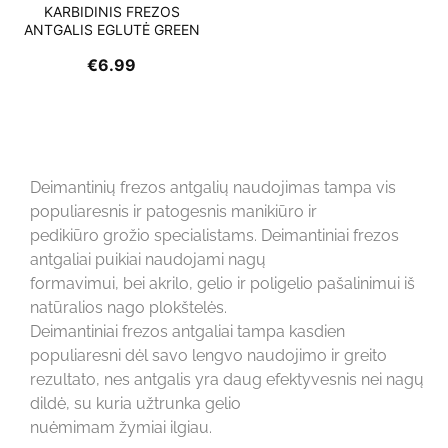
KARBIDINIS FREZOS
ANTGALIS EGLUTĖ GREEN
€
6.99
Deimantinių frezos antgalių naudojimas tampa vis
populiaresnis ir patogesnis manikiūro ir
pedikiūro grožio specialistams. Deimantiniai frezos
antgaliai puikiai naudojami nagų
formavimui, bei akrilo, gelio ir poligelio pašalinimui iš
natūralios nago plokštelės.
Deimantiniai frezos antgaliai tampa kasdien
populiaresni dėl savo lengvo naudojimo ir greito
rezultato, nes antgalis yra daug efektyvesnis nei nagų
dildė, su kuria užtrunka gelio
nuėmimam žymiai ilgiau.