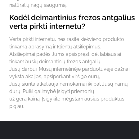
natūralių nagų saugumą.
Kodėl deimantinius frezos antgalius
verta pirkti internetu?
Verta pirkti internetu, nes rasite kiekvieno produkto
tinkamą aprašymą ir klientų atsiliepimus.
Atsiliepimai padės Jums apsispręsti dėl labiausiai
tinkamiausių deimantinių frezos antgalių
Jūsų darbui. Mūsų internetinėje parduotuvėje dažnai
vyksta akcijos, apsiperkant virš 30 eurų,
Jūsų siunta atkeliauja nemokamai iki pat Jūsų namų
durų. Puiki galimybė įsigyti priemonių
už gerą kainą. Įsigykite mėgstamiausius produktus
pigiau.