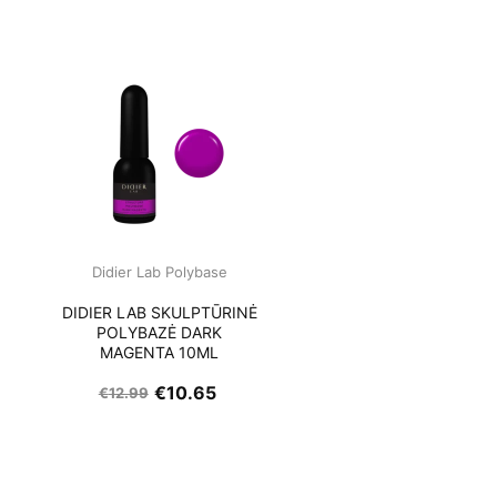
Didier Lab Polybase
Ė
DIDIER LAB SKULPTŪRINĖ
POLYBAZĖ DARK
MAGENTA 10ML
€
10.65
€
12.99