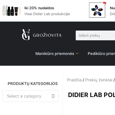
Iki 20% nuolaidos
Nu
Visai Didier Lab produkcijai
Di
Manikiūro priemonės
Pedikiūro pri
Pradžia
/
Prekių ženklai
PRODUKTŲ KATEGORIJOS
DIDIER LAB P
Select a category