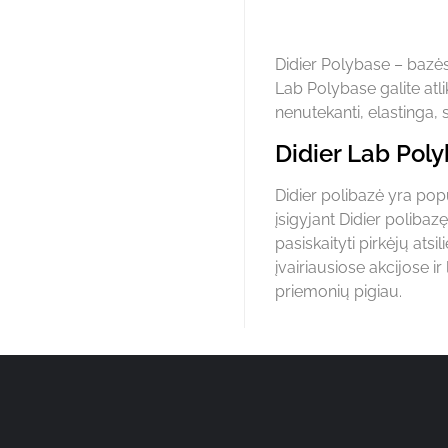
Didier Polybase – bazės,
Lab Polybase galite atlik
nenutekanti, elastinga, 
Didier Lab Poly
Didier polibazė yra popu
įsigyjant Didier polibazę
pasiskaityti pirkėjų atsi
įvairiausiose akcijose ir
priemonių pigiau.