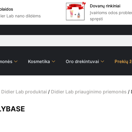
Dovanų rinkiniai
olaidos
Įvairioms odos prob
dier Lab nano dildėms
spręsti
emonės
Kosmetika
Oro drekintuvai
Prekių ž
/
Didier Lab produktai
/
Didier Lab priauginimo priemonės
/ 
OLYBASE