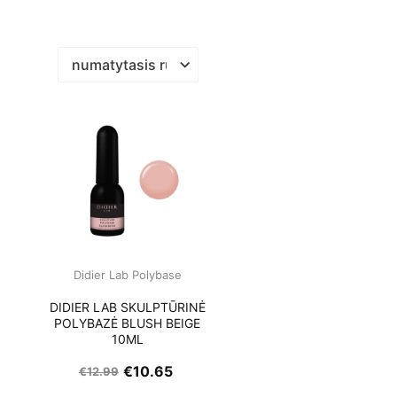
Didier Lab Polybase
Ė
DIDIER LAB SKULPTŪRINĖ
POLYBAZĖ BLUSH BEIGE
10ML
€
10.65
€
12.99