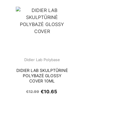
Didier Lab Polybase
Ė
DIDIER LAB SKULPTŪRINĖ
POLYBAZĖ GLOSSY
COVER 10ML
€
10.65
€
12.99