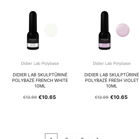
Didier Lab Polybase
Didier Lab Polybase
DIDIER LAB SKULPTŪRINĖ
DIDIER LAB SKULPTŪRIN
POLYBAZĖ FRENCH WHITE
POLYBAZĖ FRESH VIOLET
10ML
10ML
€
10.65
€
10.65
€
12.99
€
12.99