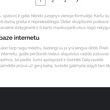
1
2
3
 spalvos ir gelio hibrido junginys vienoje formulėje. Kartu su
ti darbą greitai ir nepriekaištingai. Didier skulptūrinė polibazė
savaime išsilyginanti ir iš karto maskuojanti visus nago nelyg
baze internetu
liari tarp nagų meistrų, kadangi su ja yra lengva dirbti. Prieš
 internetu, galite peržiūrėti realius atspalvius vaizdo įrašuose,
liepimus, tai padės Jums apsispręsti ir išsirinkti. Dalyvaukite
 laimėkite prizus už gerą kainą, turėsite galimybę įsigyti tam ti