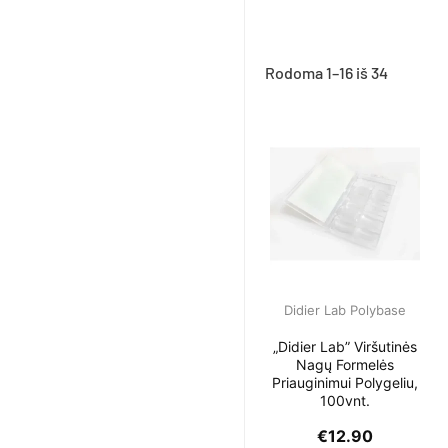
Rodoma 1–16 iš 34
Didier Lab Polybase
„Didier Lab” Viršutinės
Nagų Formelės
Priauginimui Polygeliu,
100vnt.
€
12.90