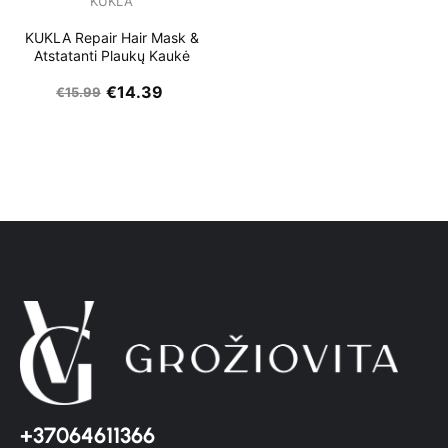
KUKLA
KUKLA Repair Hair Mask &
Atstatanti Plaukų Kaukė
€
14.39
€
15.99
+37064611366