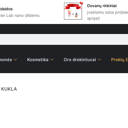
Dovanų rinkiniai
olaidos
Įvairioms odos prob
dier Lab nano dildėms
spręsti
emonės
Kosmetika
Oro drekintuvai
Prekių ž
 KUKLA