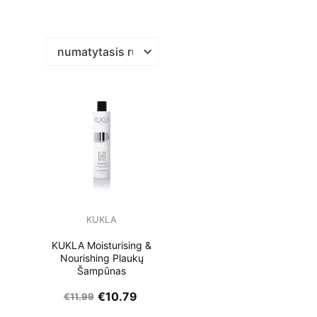
KUKLA
KUKLA Moisturising &
Nourishing Plaukų
Šampūnas
€
10.79
€
11.99