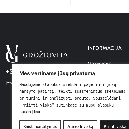
INFORMACIJA
Grąžinimas
+37064611366
Mes vertiname jūsų privatumą
Pristatymas
info@groziovita.lt
Sąlygos ir Nuostato
Naudojame slapukus siekdami pagerinti jūsų 
naršymo patirtį, teikti suasmenintus skelbimus 
Privatumo Politika
ar turinį ir analizuoti srautą. Spustelėdami 
„Priimti viską“ sutinkate su mūsų slapukų 
Kontaktai
naudojimu.
Keisti nustatymus
Atmesti viską
Priimti viską