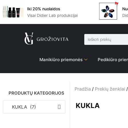
Iki 20% nuolaidos
Nu
Visai Didier Lab produkcijai
Di
Manikiūro priemonės
Pedikiūro pri
Pradžia
/
Prekių ženklai
/
PRODUKTŲ KATEGORIJOS
KUKLA
KUKLA (7)