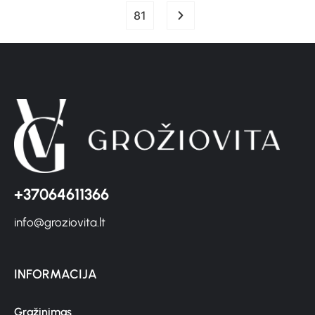
81
+37064611366
info@groziovita.lt
INFORMACIJA
Grąžinimas