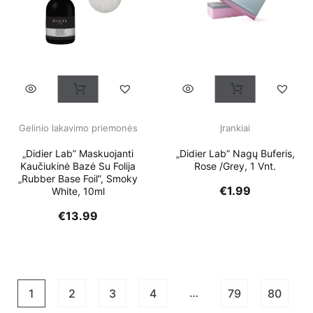
Gelinio lakavimo priemonės
Įrankiai
„Didier Lab” Maskuojanti
„Didier Lab” Nagų Buferis,
Kaučiukinė Bazė Su Folija
Rose /grey, 1 Vnt.
„Rubber Base Foil”, Smoky
€
1.99
White, 10ml
€
13.99
…
1
2
3
4
79
80