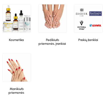
Kosmetika
Pedikiūro
Prekių ženklai
priemonės, įrankiai
Manikiūro
priemonės