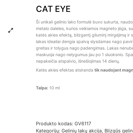
CAT EYE
Ši unikali gelinio lako formulė buvo sukurta, naud
metalo daleles, kurios veikiamos magneto jėga, su
katės akies efektą, blizgantį giluminį mirgėjimą ir s
lakas idealiai dengia spalvą slysdamas nago pavirš
greitas ir tolygus nago padengimas. Lakas nenubė
maskuoja nago nelygumus jau po 1 sluoksnio. Spa
nepakeičia atspalvio, išnešiojimas 14 dienų.
Katės akies efektas atsiranda
tik naudojant magn
Talpa:
10 ml
Produkto kodas:
GV6117
Kategorijų:
Gelinių lakų akcija
,
Blizgūs gelin