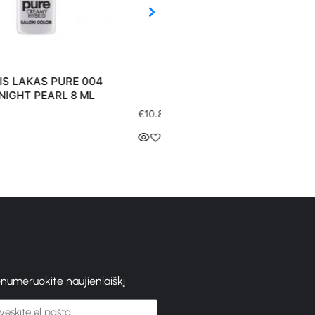
VICTORIA VYNN PURE 128
GELINIS LAKAS PURE 017
GELINIS LAKAS 8 ML
COCKTAIL 8 ML
0
€
10.80
enumeruokite naujienlaiškį