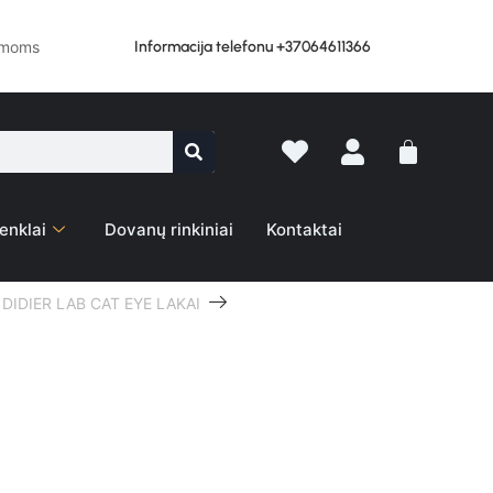
Informacija telefonu +37064611366
lemoms
enklai
Dovanų rinkiniai
Kontaktai
DIDIER LAB CAT EYE LAKAI