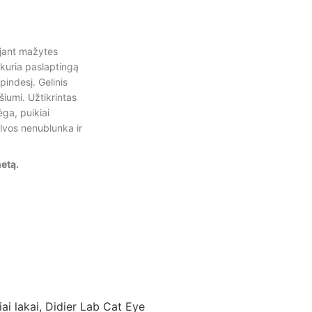
ojant mažytes
kuria paslaptingą
pindesį. Gelinis
iumi. Užtikrintas
ga, puikiai
lvos nenublunka ir
etą.
iai lakai
,
Didier Lab Cat Eye