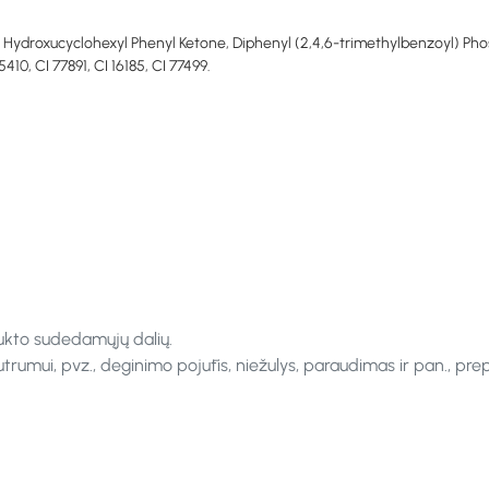
Hydroxucyclohexyl Phenyl Ketone, Diphenyl (2,4,6-trimethylbenzoyl) Pho
10, CI 77891, CI 16185, CI 77499.
ukto sudedamųjų dalių.
rumui, pvz., deginimo pojūtis, niežulys, paraudimas ir pan., pre