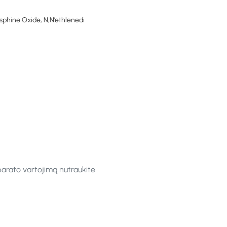
sphine Oxide, N,N’ethlenedi
parato vartojimą nutraukite