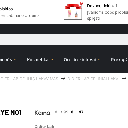
Dovanų rinkiniai
olaidos
Įvairioms odos prob
dier Lab nano dildėms
spręsti
emonės
Kosmetika
Oro drekintuvai
Prekių ž
IDIER LAB GELINIS LAKAVIMAS
DIDIER LAB GELINIAI LAKAI
EYE NO1
Kaina:
€
13.99
€
11.47
Didier Lab