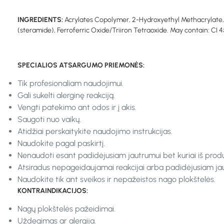
INGREDIENTS:
Acrylates Copolymer, 2-Hydroxyethyl Methacrylate, 
(steramide), Ferroferric Oxide/Triiron Tetraoxide. May contain: CI 454
SPECIALIOS ATSARGUMO PRIEMONĖS:
Tik profesionaliam naudojimui.
Gali sukelti alerginę reakciją.
Vengti patekimo ant odos ir į akis.
Saugoti nuo vaikų.
Atidžiai perskaitykite naudojimo instrukcijas.
Naudokite pagal paskirtį.
Nenaudoti esant padidėjusiam jautrumui bet kuriai iš prod
Atsiradus nepageidaujamai reakcijai arba padidėjusiam jaut
Naudokite tik ant sveikos ir nepažeistos nago plokštelės.
KONTRAINDIKACIJOS:
Nagų plokštelės pažeidimai.
Uždegimas ar alergija.