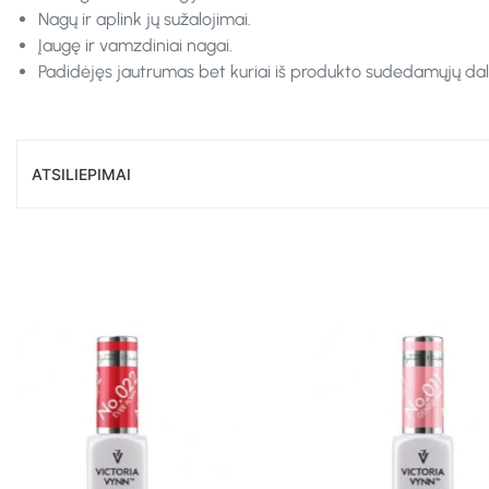
Nagų ir aplink jų sužalojimai.
Įaugę ir vamzdiniai nagai.
Padidėjęs jautrumas bet kuriai iš produkto sudedamųjų dali
ATSILIEPIMAI