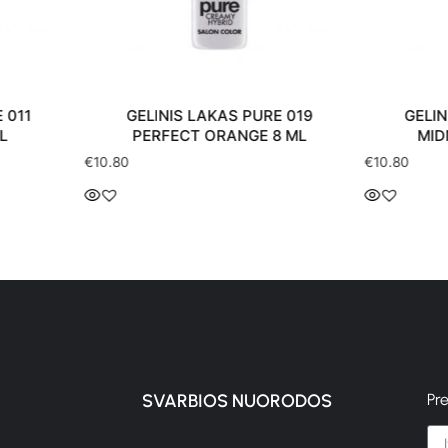
 PURE 019
GELINIS LAKAS PURE 004
NGE 8 ML
MIDNIGHT PEARL 8 ML
€
10.80
€
10.8
SVARBIOS NUORODOS
Pr