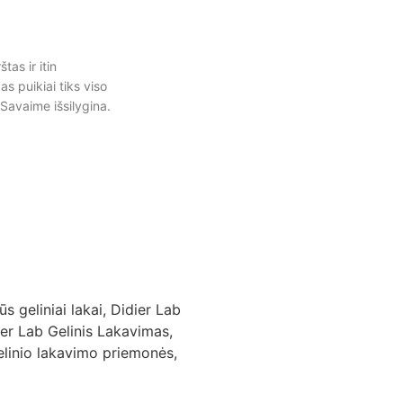
tas ir itin
s puikiai tiks viso
Savaime išsilygina.
ūs geliniai lakai
,
Didier Lab
ier Lab Gelinis Lakavimas
,
elinio lakavimo priemonės
,