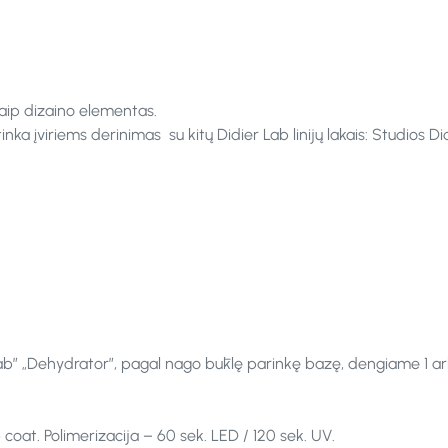
aip dizaino elementas.
nka įviriems derinimas su kitų Didier Lab linijų lakais: Studios Di
Lab” „Dehydrator”, pagal nago būklę parinkę bazę, dengiame 1 arb
 coat. Polimerizacija – 60 sek. LED / 120 sek. UV.