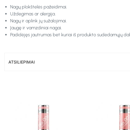
Nagų plokštelės pažeidimai.
Uždegimas ar alergija.
Nagų ir aplink jų sužalojimai.
Įaugę ir vamzdiniai nagai.
Padidėjęs jautrumas bet kuriai iš produkto sudedamųjų dali
ATSILIEPIMAI