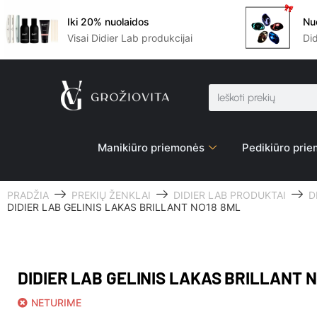
Iki 20% nuolaidos
Nu
Visai Didier Lab produkcijai
Di
Manikiūro priemonės
Pedikiūro pri
PRADŽIA
PREKIŲ ŽENKLAI
DIDIER LAB PRODUKTAI
D
DIDIER LAB GELINIS LAKAS BRILLANT NO18 8ML
DIDIER LAB GELINIS LAKAS BRILLANT 
NETURIME