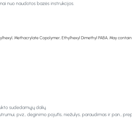
omai nuo naudotos bazės instrukcijos.
ylhexyl, Methacrylate Copolymer, Ethylhexyl Dimethyl PABA, May contain 
ukto sudedamųjų dalių.
rumui, pvz., deginimo pojūtis, niežulys, paraudimas ir pan., pre