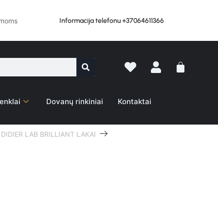
Informacija telefonu +37064611366
lemoms
enklai
Dovanų rinkiniai
Kontaktai
DIDIER LAB BRILLIANT LAKAI