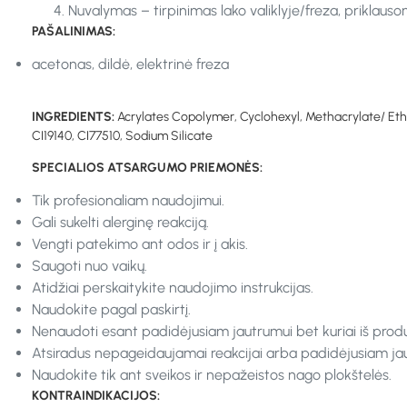
Nuvalymas – tirpinimas lako valiklyje/freza, priklaus
PAŠALINIMAS:
acetonas, dildė, elektrinė freza
INGREDIENTS:
Acrylates Copolymer, Cyclohexyl, Methacrylate/ Eth
CI19140, CI77510, Sodium Silicate
SPECIALIOS ATSARGUMO PRIEMONĖS:
Tik profesionaliam naudojimui.
Gali sukelti alerginę reakciją.
Vengti patekimo ant odos ir į akis.
Saugoti nuo vaikų.
Atidžiai perskaitykite naudojimo instrukcijas.
Naudokite pagal paskirtį.
Nenaudoti esant padidėjusiam jautrumui bet kuriai iš prod
Atsiradus nepageidaujamai reakcijai arba padidėjusiam jaut
Naudokite tik ant sveikos ir nepažeistos nago plokštelės.
KONTRAINDIKACIJOS: