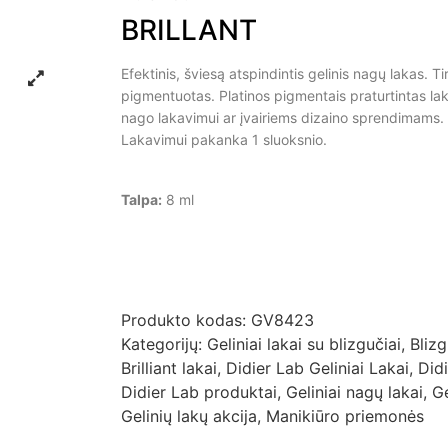
BRILLANT
Efektinis, šviesą atspindintis gelinis nagų lakas. Tirš
pigmentuotas. Platinos pigmentais praturtintas laka
nago lakavimui ar įvairiems dizaino sprendimams. 
Lakavimui pakanka 1 sluoksnio.
Talpa:
8 ml
Produkto kodas:
GV8423
Kategorijų:
Geliniai lakai su blizgučiai
,
Blizg
Brilliant lakai
,
Didier Lab Geliniai Lakai
,
Did
Didier Lab produktai
,
Geliniai nagų lakai
,
G
Gelinių lakų akcija
,
Manikiūro priemonės