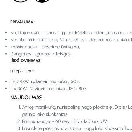
PRIVALUMAI:
Naudojami kaip pilnas nago plokštelės padengimas arba k
Nenubėga ir nenuteka į šonus, lengvai derinamas ir puikiai ti
Konsistencija – savaime išsilygina,
Dengimas – greitas ir tolygus.
IŠDŽIOVINIMAS:
Lempos tipas:
LED 48W, išdžiovinimo laikas: 60 s
UV 36W, išdžiovinimo laikas: 120-180 s
NAUDOJIMAS:
Atlikę manikiūrą, nuriebalinę nago plokštelę „Didier 
gelinio lako sluoksniais.
Polimerizacija – 60 sek. LED / 120 sek. UV.
Lakuokite pasirinktu viršutiniu nagų lako sluoksniu Top