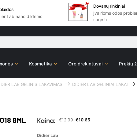
Dovanų rinkiniai
olaidos
Įvairioms odos prob
dier Lab nano dildėms
spręsti
emonės
Kosmetika
Oro drekintuvai
Prekių ž
IDIER LAB GELINIS LAKAVIMAS
DIDIER LAB GELINIAI LAKAI
NO18 8ML
Kaina:
€
12.99
€
10.65
Didier Lab