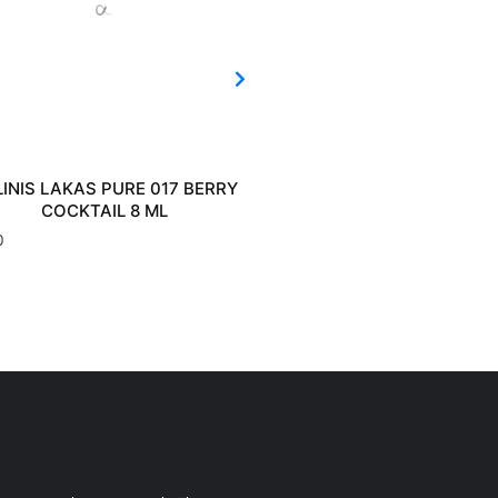
LINIS LAKAS PURE 017 BERRY
GELINIS LAKAS PURE 
COCKTAIL 8 ML
EXEMPLARY RED 8 M
0
€
10.80