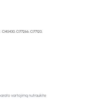
: CI45430, CI77266, CI77120,
parato vartojimą nutraukite