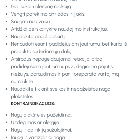
Gali sukelti alerginę reakciją.
Vengti patekimo ant odos ir į akis.
Saugoti nuo vaikų.
Atidžiai perskaitykite naudojimo instrukcijas.
Naudokite pagal paskirtį.
Nenaudoti esant padidėjusiam jautrumui bet kuriai iš
produkto sudedamųjų dalių.
Atsiradus nepageidaujamai reakcijai arba
padidėjusiam jautrumui, pvz., deginimo pojūtis,
niežulys, paraudimas ir pan., preparato vartojimą
nutraukite
Naudokite tik ant sveikos ir nepažeistos nago
plokštelės.
KONTRAINDIKACIJOS:
Nagų plokštelės pažeidimai.
Uždegimas ar alergija.
Nagų ir aplink jų sužalojimai.
Įaugę ir vamzdiniai nagai.