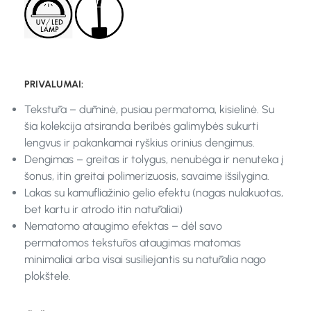
PRIVALUMAI:
Tekstūra – dūminė, pusiau permatoma, kisielinė. Su
šia kolekcija atsiranda beribės galimybės sukurti
lengvus ir pakankamai ryškius orinius dengimus.
Dengimas – greitas ir tolygus, nenubėga ir nenuteka į
šonus, itin greitai polimerizuosis, savaime išsilygina.
Lakas su kamufliažinio gelio efektu (nagas nulakuotas,
bet kartu ir atrodo itin natūraliai)
Nematomo ataugimo efektas – dėl savo
permatomos tekstūros ataugimas matomas
minimaliai arba visai susiliejantis su natūralia nago
plokštele.