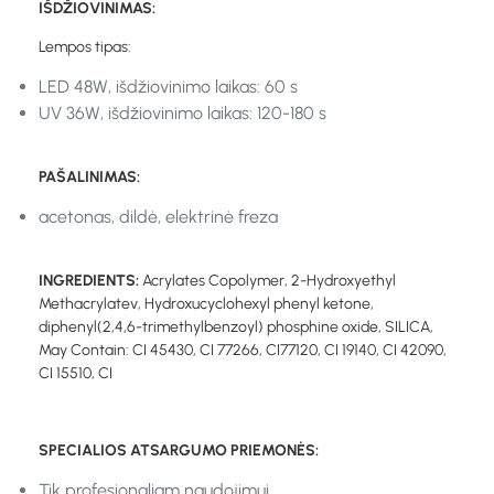
IŠDŽIOVINIMAS:
Lempos tipas:
LED 48W, išdžiovinimo laikas: 60 s
UV 36W, išdžiovinimo laikas: 120-180 s
PAŠALINIMAS:
acetonas, dildė, elektrinė freza
INGREDIENTS:
Acrylates Copolymer, 2-Hydroxyethyl
Methacrylatev, Hydroxucyclohexyl phenyl ketone,
diphenyl(2,4,6-trimethylbenzoyl) phosphine oxide, SILICA,
May Contain: CI 45430, CI 77266, CI77120, CI 19140, CI 42090,
CI 15510, CI
SPECIALIOS ATSARGUMO PRIEMONĖS:
Tik profesionaliam naudojimui.