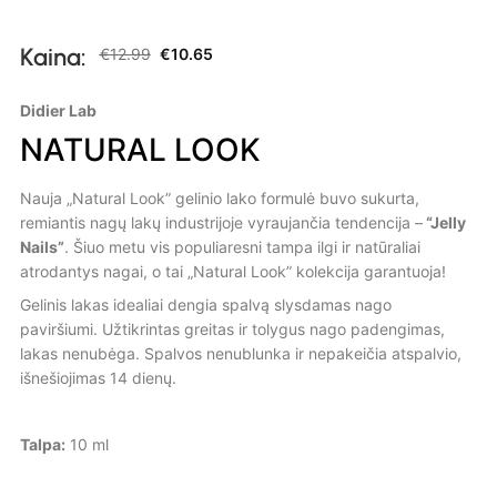
Kaina:
€
12.99
€
10.65
Didier Lab
NATURAL LOOK
Nauja „Natural Look” gelinio lako formulė buvo sukurta,
remiantis nagų lakų industrijoje vyraujančia tendencija –
“Jelly
Nails”
. Šiuo metu vis populiaresni tampa ilgi ir natūraliai
atrodantys nagai, o tai „Natural Look” kolekcija garantuoja!
Gelinis lakas idealiai dengia spalvą slysdamas nago
paviršiumi. Užtikrintas greitas ir tolygus nago padengimas,
lakas nenubėga. Spalvos nenublunka ir nepakeičia atspalvio,
išnešiojimas 14 dienų.
Talpa:
10 ml