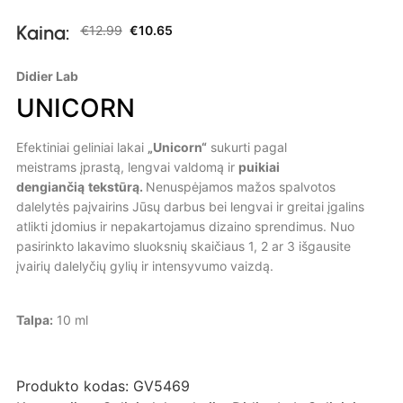
Kaina:
€
12.99
€
10.65
Didier Lab
UNICORN
Efektiniai geliniai lakai
„
Unicorn“
sukurti pagal
meistrams įprastą, lengvai valdomą ir
puikiai
dengiančią
tekstūrą.
Nenuspėjamos mažos spalvotos
dalelytės paįvairins Jūsų darbus bei lengvai ir greitai įgalins
atlikti įdomius ir nepakartojamus dizaino sprendimus. Nuo
pasirinkto lakavimo sluoksnių skaičiaus 1, 2 ar 3 išgausite
įvairių dalelyčių gylių ir intensyvumo vaizdą.
Talpa:
10 ml
Produkto kodas:
GV5469