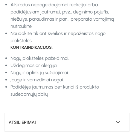
Atsiradus nepageidaujamai reakcijai arba
padidėjusiam jautrumui, pvz., deginimo pojūtis,
niežulys, paraudimas ir pan., preparato vartojimą
nutraukite
Naudokite tik ant sveikos ir nepažeistos nago
plokštelės.
KONTRAINDIKACIJOS:
Nagų plokštelės pažeidimai.
Uždegimas ar alergija.
Nagų ir aplink jų sužalojimai.
Įaugę ir vamzdiniai nagai.
Padidėjęs jautrumas bet kuriai iš produkto
sudedamųjų dalių.
ATSILIEPIMAI