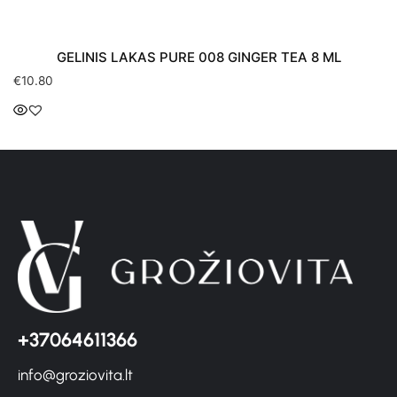
GELINIS LAKAS PURE 008 GINGER TEA 8 ML
€
10.80
+37064611366
info@groziovita.lt