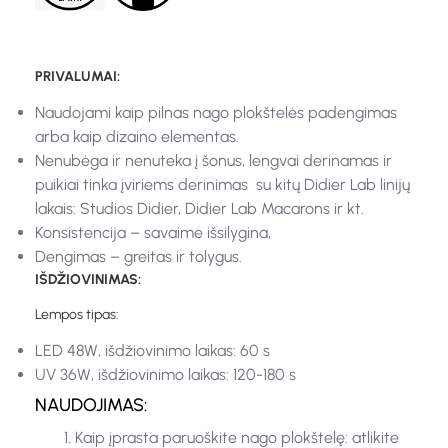
PRIVALUMAI:
Naudojami kaip pilnas nago plokštelės padengimas
arba kaip dizaino elementas.
Nenubėga ir nenuteka į šonus, lengvai derinamas ir
puikiai tinka įviriems derinimas su kitų Didier Lab linijų
lakais: Studios Didier, Didier Lab Macarons ir kt.
Konsistencija – savaime išsilygina,
Dengimas – greitas ir tolygus.
IŠDŽIOVINIMAS:
Lempos tipas:
LED 48W, išdžiovinimo laikas: 60 s
UV 36W, išdžiovinimo laikas: 120-180 s
NAUDOJIMAS:
Kaip įprasta paruoškite nago plokštelę: atlikite