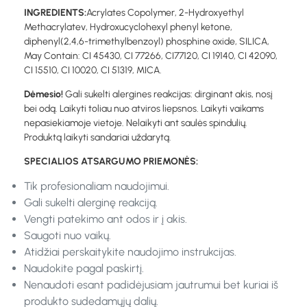
INGREDIENTS:
Acrylates Copolymer, 2-Hydroxyethyl
Methacrylatev, Hydroxucyclohexyl phenyl ketone,
diphenyl(2,4,6-trimethylbenzoyl) phosphine oxide, SILICA,
May Contain: CI 45430, CI 77266, CI77120, CI 19140, CI 42090,
CI 15510, CI 10020, CI 51319, MICA.
Dėmesio!
Gali sukelti alergines reakcijas: dirginant akis, nosį
bei odą. Laikyti toliau nuo atviros liepsnos. Laikyti vaikams
nepasiekiamoje vietoje. Nelaikyti ant saulės spindulių.
Produktą laikyti sandariai uždarytą.
SPECIALIOS ATSARGUMO PRIEMONĖS:
Tik profesionaliam naudojimui.
Gali sukelti alerginę reakciją.
Vengti patekimo ant odos ir į akis.
Saugoti nuo vaikų.
Atidžiai perskaitykite naudojimo instrukcijas.
Naudokite pagal paskirtį.
Nenaudoti esant padidėjusiam jautrumui bet kuriai iš
produkto sudedamųjų dalių.