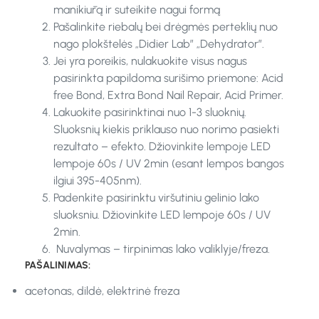
manikiūrą ir suteikite nagui formą
Pašalinkite riebalų bei drėgmės perteklių nuo
nago plokštelės „Didier Lab” „Dehydrator”.
Jei yra poreikis, nulakuokite visus nagus
pasirinkta papildoma surišimo priemone: Acid
free Bond, Extra Bond Nail Repair, Acid Primer.
Lakuokite pasirinktinai nuo 1-3 sluoknių.
Sluoksnių kiekis priklauso nuo norimo pasiekti
rezultato – efekto. Džiovinkite lempoje LED
lempoje 60s / UV 2min (esant lempos bangos
ilgiui 395-405nm).
Padenkite pasirinktu viršutiniu gelinio lako
sluoksniu. Džiovinkite LED lempoje 60s / UV
2min.
Nuvalymas – tirpinimas lako valiklyje/freza.
PAŠALINIMAS:
acetonas, dildė, elektrinė freza