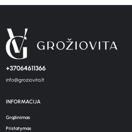
+37064611366
info@groziovita.lt
INFORMACIJA
Grąžinimas
Pristatymas