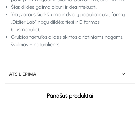
Šias dildes galima plauti ir dezinfekuoti.
Yra įvairaus šiurkštumo ir dviejų populiariausių formų
„Didier Lab” nagu dildės: tiesi ir D formos
(pusmėnulio).
Grubios faktūros dildės skirtos dirbtiniams nagams,
švelnios – natūraliems.
ATSILIEPIMAI
Panašūs produktai