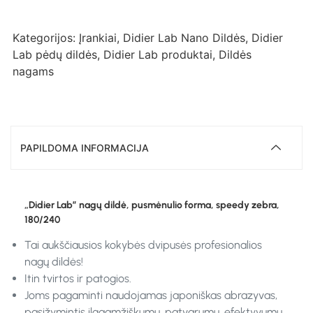
Kategorijos:
Įrankiai
,
Didier Lab Nano Dildės
,
Didier
Lab pėdų dildės
,
Didier Lab produktai
,
Dildės
nagams
PAPILDOMA INFORMACIJA
„Didier Lab” nagų dildė, pusmėnulio forma, speedy zebra,
180/240
Tai aukščiausios kokybės dvipusės profesionalios
nagų dildės!
Itin tvirtos ir patogios.
Joms pagaminti naudojamas japoniškas abrazyvas,
pasižymintis ilgaamžiškumu, patvarumu, efektyvumu.