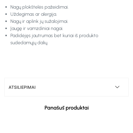
Nagų plokštelės pažeidimai.
Uždegimas ar alergija.
Nagų ir aplink jų sužalojimai.
Įaugę ir vamzdiniai nagai.
Padidėjęs jautrumas bet kuriai iš produkto
sudedamųjų dalių.
ATSILIEPIMAI
Panašūs produktai