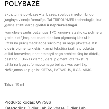
POLYBAZĖ
Skulptūrinė polybazė
–
tai bazės, spalvos ir gelio hibrido
junginys vienoje formulėje. Tai TRIPOLYMER technologija, kuri
įgalina atlikti darbą
greitai ir nepriekaištingai.
Formulėje esantis pažangus TPO junginys atsako už polimerų
greitą kietėjimą, net esant dideliam pigmentų kiekiui ir
užtikrina puikų medžiagos sukibimą su nago plokštele. Itin
didelis pigmentų kiekis, klampi tekstūra įgalina produktu
atlikti formavimą ir net atstatyti nago architektūrą be didelių
pastangų. Unikali klampi, gerai pigmentuota tekstūra
užtikrina lygų suformuoto nago bei spalvos paviršių.
Nešiojamas kaip gelis: KIETAS, PATVARUS, ILGALAIKIS.
Talpa:
10 ml
Produkto kodas:
GV7586
Kategorijos:
Didier Lab Polybase
,
Didier Lab