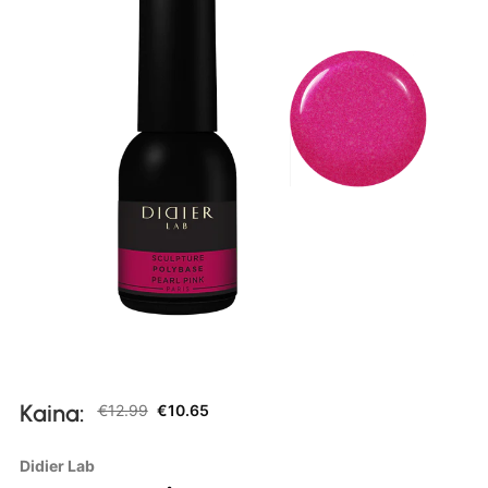
Kaina:
€
12.99
€
10.65
Didier Lab