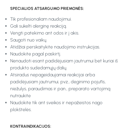
SPECIALIOS ATSARGUMO PRIEMONĖS:
Tik profesionaliam naudojimui.
Gali sukelti alerginę reakciją.
Vengti patekimo ant odos ir į akis.
Saugoti nuo vaikų.
Atidžiai perskaitykite naudojimo instrukcijas.
Naudokite pagal paskirtį.
Nenaudoti esant padidėjusiam jautrumui bet kuriai iš
produkto sudedamųjų dalių.
Atsiradus nepageidaujamai reakcijai arba
padidėjusiam jautrumui, pvz., deginimo pojūtis,
niežulys, paraudimas ir pan., preparato vartojimą
nutraukite
Naudokite tik ant sveikos ir nepažeistos nago
plokštelės.
KONTRAINDIKACIJOS: