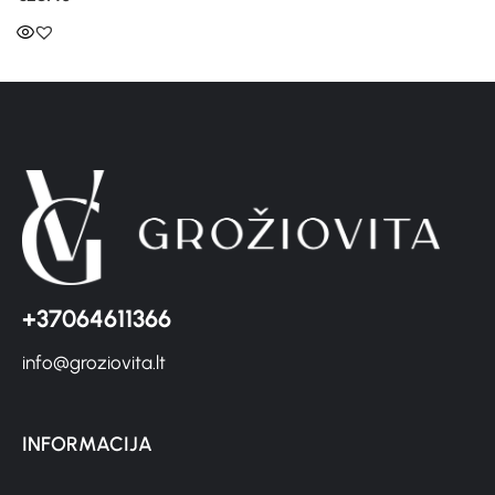
+37064611366
info@groziovita.lt
INFORMACIJA