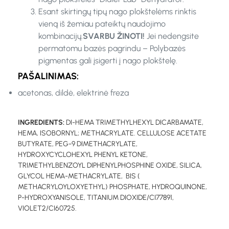
Esant skirtingų tipų nago plokštelėms rinktis
vieną iš žemiau pateiktų naudojimo
kombinacijų.
SVARBU ŽINOTI!
Jei nedengsite
permatomu bazės pagrindu – Polybazės
pigmentas gali įsigerti į nago plokštelę.
PAŠALINIMAS:
acetonas, dildė, elektrinė freza
INGREDIENTS:
DI-HEMA TRIMETHYLHEXYL DICARBAMATE,
HEMA, ISOBORNYL; METHACRYLATE. CELLULOSE ACETATE
BUTYRATE, PEG-9 DIMETHACRYLATE,
HYDROXYCYCLOHEXYL PHENYL KETONE,
TRIMETHYLBENZOYL DIPHENYLPHOSPHINE OXIDE, SILICA,
GLYCOL HEMA-METHACRYLATE, BIS (
METHACRYLOYLOXYETHYL) PHOSPHATE, HYDROQUINONE,
P-HYDROXYANISOLE, TITANIUM DIOXIDE/CI77891,
VIOLET2/CI60725.