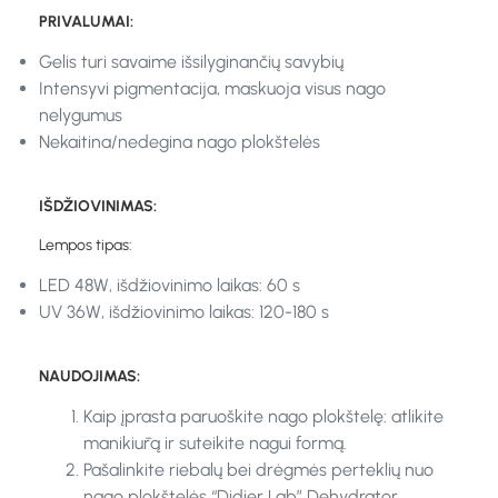
PRIVALUMAI:
Gelis turi savaime išsilyginančių savybių
Intensyvi pigmentacija, maskuoja visus nago
nelygumus
Nekaitina/nedegina nago plokštelės
IŠDŽIOVINIMAS:
Lempos tipas:
LED 48W, išdžiovinimo laikas: 60 s
UV 36W, išdžiovinimo laikas: 120-180 s
NAUDOJIMAS:
Kaip įprasta paruoškite nago plokštelę: atlikite
manikiūrą ir suteikite nagui formą.
Pašalinkite riebalų bei drėgmės perteklių nuo
nago plokštelės “Didier Lab” Dehydrator.