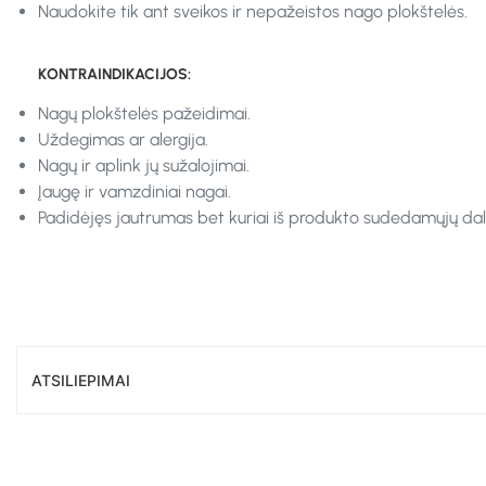
Naudokite tik ant sveikos ir nepažeistos nago plokštelės.
KONTRAINDIKACIJOS:
Nagų plokštelės pažeidimai.
Uždegimas ar alergija.
Nagų ir aplink jų sužalojimai.
Įaugę ir vamzdiniai nagai.
Padidėjęs jautrumas bet kuriai iš produkto sudedamųjų dali
ATSILIEPIMAI