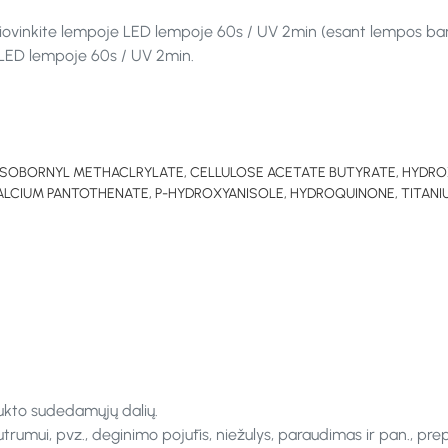
r džiovinkite lempoje LED lempoje 60s / UV 2min (esant lempos ba
te LED lempoje 60s / UV 2min.
 ISOBORNYL METHACLRYLATE, CELLULOSE ACETATE BUTYRATE, HYDR
CIUM PANTOTHENATE, P-HYDROXYANISOLE, HYDROQUINONE, TITANIUM
ukto sudedamųjų dalių.
rumui, pvz., deginimo pojūtis, niežulys, paraudimas ir pan., pre