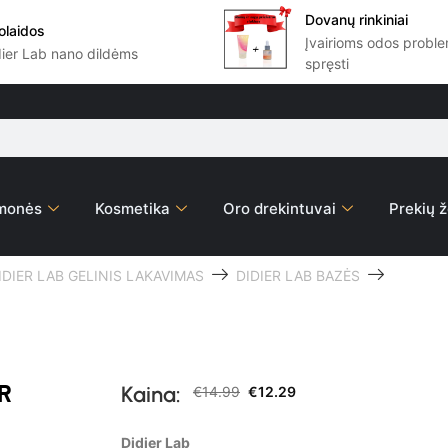
Dovanų rinkiniai
olaidos
Įvairioms odos prob
dier Lab nano dildėms
spręsti
emonės
Kosmetika
Oro drekintuvai
Prekių ž
IDIER LAB GELINIS LAKAVIMAS
DIDIER LAB BAZĖS
ER
Kaina:
€
14.99
€
12.29
Didier Lab