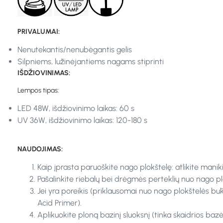
PRIVALUMAI:
Nenutekantis/nenubėgantis gelis
Silpniems, lūžinėjantiems nagams stiprinti
IŠDŽIOVINIMAS:
Lempos tipas:
LED 48W, išdžiovinimo laikas: 60 s
UV 36W, išdžiovinimo laikas: 120-180 s
NAUDOJIMAS:
Kaip įprasta paruoškite nago plokštelę: atlikite maniki
Pašalinkite riebalų bei drėgmės perteklių nuo nago pl
Jei yra poreikis (priklausomai nuo nago plokštelės bū
Acid Primer).
Aplikuokite ploną bazinį sluoksnį (tinka skaidrios ba