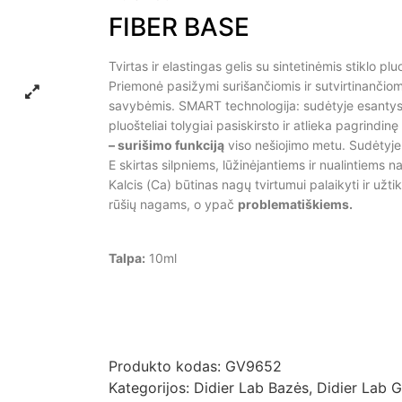
FIBER BASE
Tvirtas ir elastingas gelis su sintetinėmis stiklo pl
Priemonė pasižymi surišančiomis ir sutvirtinančio
savybėmis. SMART technologija: sudėtyje esantys 
pluošteliai tolygiai pasiskirsto ir atlieka pagrindinę
– surišimo funkciją
viso nešiojimo metu. Sudėtyje
E skirtas silpniems, lūžinėjantiems ir nualintiems n
Kalcis (Ca) būtinas nagų tvirtumui palaikyti ir užtikr
rūšių nagams, o ypač
problematiškiems.
Talpa:
10ml
Produkto kodas:
GV9652
Kategorijos:
Didier Lab Bazės
,
Didier Lab G