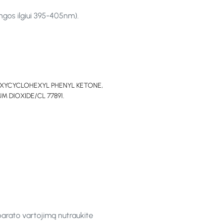
ngos ilgiui 395-405nm).
OXYCYCLOHEXYL PHENYL KETONE,
 DIOXIDE/CL 77891.
parato vartojimą nutraukite