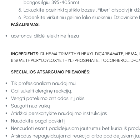
bangos ilgiui 395-405nm).
Lakuokite pasirinktą stiklo bazės „Fiber” atspalvį i
Padenkite viršutiniu gelinio lako sluoksniu. Džiovinki
PAŠALINIMAS:
acetonas, dildė, elektrinė freza
INGREDIENTS:
DI-HEMA TRIMETHYLHEXYL DICARBAMATE, HEMA,
BIS(METHACRYLOYLOXYETHYL) PHOSPHATE, TOCOPHEROL, D-CAL
SPECIALIOS ATSARGUMO PRIEMONĖS:
Tik profesionaliam naudojimui.
Gali sukelti alerginę reakciją.
Vengti patekimo ant odos ir į akis.
Saugoti nuo vaikų.
Atidžiai perskaitykite naudojimo instrukcijas.
Naudokite pagal paskirtį.
Nenaudoti esant padidėjusiam jautrumui bet kuriai iš prod
Atsiradus nepageidaujamai reakcijai arba padidėjusiam jaut