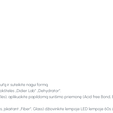
ūrą ir suteikite nagui formą.
okštelės „Didier Lab” „Dehydrator”.
klės), aplikuokite papildomą surišimo priemonę (Acid free Bond,
zės, įskaitant „Fiber”, Glass) džiovinkite lempoje LED lempoje 60