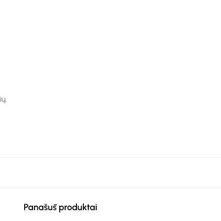
ų.
Panašūs produktai