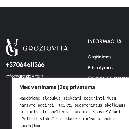
INFORMACIJA
Grąžinimas
+37064611366
Pristatymas
info@groziovita.lt
Sąlygos ir Nuostato
Mes vertiname jūsų privatumą
Privatumo Politika
Naudojame slapukus siekdami pagerinti jūsų 
Kontaktai
naršymo patirtį, teikti suasmenintus skelbimus 
ar turinį ir analizuoti srautą. Spustelėdami 
„Priimti viską“ sutinkate su mūsų slapukų 
naudojimu.