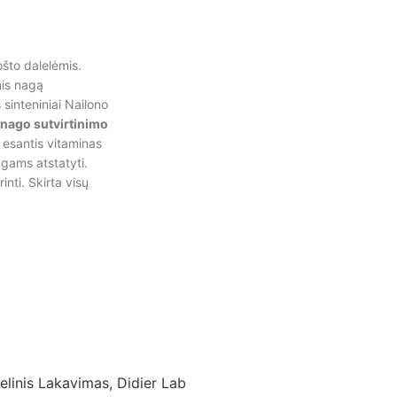
uošto dalelėmis.
mis nagą
sinteniniai Nailono
nago sutvirtinimo
 esantis vitaminas
agams atstatyti.
inti. Skirta visų
elinis Lakavimas
,
Didier Lab