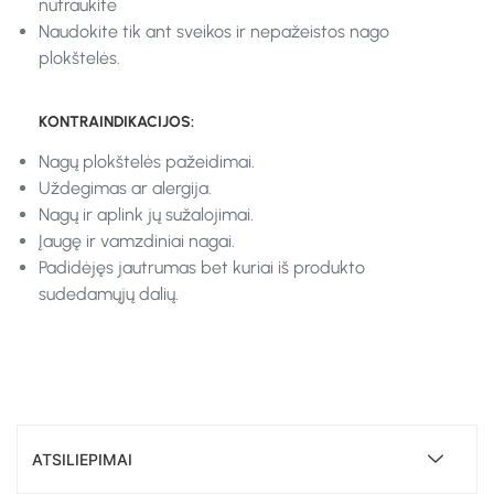
nutraukite
Naudokite tik ant sveikos ir nepažeistos nago
plokštelės.
KONTRAINDIKACIJOS:
Nagų plokštelės pažeidimai.
Uždegimas ar alergija.
Nagų ir aplink jų sužalojimai.
Įaugę ir vamzdiniai nagai.
Padidėjęs jautrumas bet kuriai iš produkto
sudedamųjų dalių.
ATSILIEPIMAI