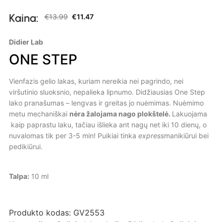
Kaina:
€
13.99
€
11.47
Didier Lab
ONE STEP
Vienfazis gelio lakas, kuriam nereikia nei pagrindo, nei
viršutinio sluoksnio, nepalieka lipnumo. Didžiausias One Step
lako pranašumas – lengvas ir greitas jo nuėmimas. Nuėmimo
metu mechaniškai
nėra žalojama nago plokštelė.
Lakuojama
kaip paprastu laku, tačiau išlieka ant nagų net iki 10 dienų, o
nuvalomas tik per 3-5 min! Puikiai tinka
express
manikiūrui bei
pedikiūrui.
Talpa:
10 ml
Produkto kodas:
GV2553