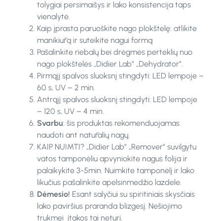
tolygiai persimaišys ir lako konsistencija taps
vienalytė.
Kaip įprasta paruoškite nago plokštelę: atlikite
manikiūrą ir suteikite nagui formą
Pašalinkite riebalų bei drėgmės perteklių nuo
nago plokštelės „Didier Lab” „Dehydrator”.
Pirmąjį spalvos sluoksnį stingdyti: LED lempoje –
60 s, UV – 2 min.
Antrąjį spalvos sluoksnį stingdyti: LED lempoje
– 120 s, UV – 4 min.
Svarbu
: šis produktas rekomenduojamas
naudoti ant natūralių nagų.
KAIP NUIMTI? „Didier Lab” „Remover” suvilgytu
vatos tamponėliu apvyniokite nagus folija ir
palaikykite 3-5min. Nuimkite tamponėlį ir lako
likučius pašalinkite apelsinmedžio lazdele.
Dėmesio!
Esant salyčiui su spiritiniais skysčiais
lako paviršius praranda blizgesį. Nešiojimo
trukmei įtakos tai neturi.