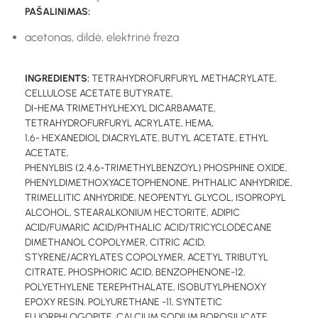
PAŠALINIMAS:
acetonas, dildė, elektrinė freza
INGREDIENTS:
TETRAHYDROFURFURYL METHACRYLATE,
CELLULOSE ACETATE BUTYRATE,
DI-HEMA TRIMETHYLHEXYL DICARBAMATE,
TETRAHYDROFURFURYL ACRYLATE, HEMA,
1,6- HEXANEDIOL DIACRYLATE, BUTYL ACETATE, ETHYL
ACETATE,
PHENYLBIS (2,4,6-TRIMETHYLBENZOYL) PHOSPHINE OXIDE,
PHENYLDIMETHOXYACETOPHENONE, PHTHALIC ANHYDRIDE,
TRIMELLITIC ANHYDRIDE, NEOPENTYL GLYCOL, ISOPROPYL
ALCOHOL, STEARALKONIUM HECTORITE, ADIPIC
ACID/FUMARIC ACID/PHTHALIC ACID/TRICYCLODECANE
DIMETHANOL COPOLYMER, CITRIC ACID,
STYRENE/ACRYLATES COPOLYMER, ACETYL TRIBUTYL
CITRATE, PHOSPHORIC ACID, BENZOPHENONE-12,
POLYETHYLENE TEREPHTHALATE, ISOBUTYLPHENOXY
EPOXY RESIN, POLYURETHANE -11, SYNTETIC
FLUORPHLOGOPITE, CALCIUM SODIUM BOROSILICATE,