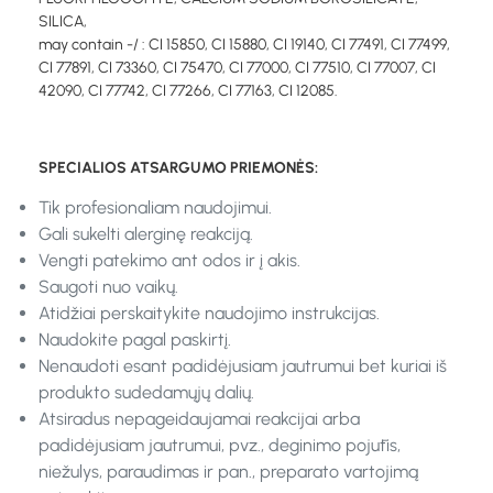
SILICA,
may contain -/ : CI 15850, CI 15880, CI 19140, CI 77491, CI 77499,
CI 77891, CI 73360, CI 75470, CI 77000, CI 77510, CI 77007, CI
42090, CI 77742, CI 77266, CI 77163, CI 12085.
SPECIALIOS ATSARGUMO PRIEMONĖS:
Tik profesionaliam naudojimui.
Gali sukelti alerginę reakciją.
Vengti patekimo ant odos ir į akis.
Saugoti nuo vaikų.
Atidžiai perskaitykite naudojimo instrukcijas.
Naudokite pagal paskirtį.
Nenaudoti esant padidėjusiam jautrumui bet kuriai iš
produkto sudedamųjų dalių.
Atsiradus nepageidaujamai reakcijai arba
padidėjusiam jautrumui, pvz., deginimo pojūtis,
niežulys, paraudimas ir pan., preparato vartojimą