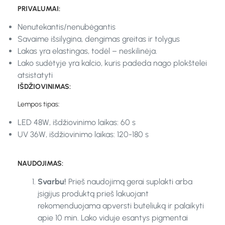
PRIVALUMAI:
Nenutekantis/nenubėgantis
Savaime išsilygina, dengimas greitas ir tolygus
Lakas yra elastingas, todėl – neskilinėja.
Lako sudėtyje yra kalcio, kuris padeda nago plokštelei
atsistatyti
IŠDŽIOVINIMAS:
Lempos tipas:
LED 48W, išdžiovinimo laikas: 60 s
UV 36W, išdžiovinimo laikas: 120-180 s
NAUDOJIMAS:
Svarbu!
Prieš naudojimą gerai suplakti arba
įsigijus produktą prieš lakuojant
rekomenduojama apversti buteliuką ir palaikyti
apie 10 min. Lako viduje esantys pigmentai