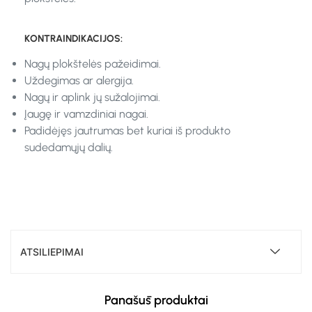
KONTRAINDIKACIJOS:
Nagų plokštelės pažeidimai.
Uždegimas ar alergija.
Nagų ir aplink jų sužalojimai.
Įaugę ir vamzdiniai nagai.
Padidėjęs jautrumas bet kuriai iš produkto
sudedamųjų dalių.
ATSILIEPIMAI
Panašūs produktai