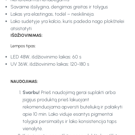
Savaime išsilygina, dengimas greitas ir tolygus
Lakas yra elastingas, todėl – neskilinėja.
Lako sudėtyje yra kalcio, kuris padeda nago plokštelei
atsistatyti
IŠDŽIOVINIMAS:
Lempos tipas:
LED 48W, išdžiovinimo laikas: 60 s
UV 36W, išdžiovinimo laikas: 120-180 s
NAUDOJIMAS:
Svarbu!
Prieš naudojimą gerai suplakti arba
įsigijus produktą prieš lakuojant
rekomenduojama apversti buteliuką ir palaikyti
apie 10 min. Lako viduje esantys pigmentai
tolygiai persimaišys ir lako konsistencija taps
vienalytė.