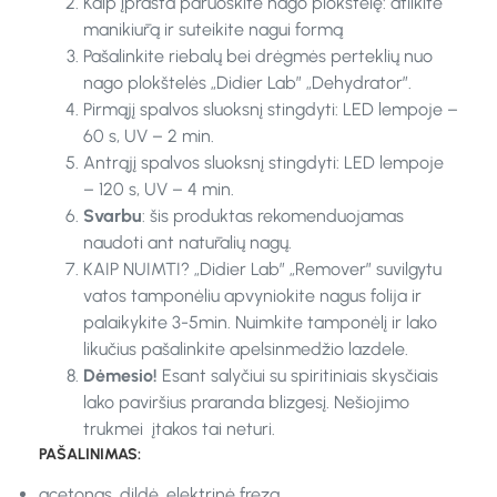
Kaip įprasta paruoškite nago plokštelę: atlikite
manikiūrą ir suteikite nagui formą
Pašalinkite riebalų bei drėgmės perteklių nuo
nago plokštelės „Didier Lab” „Dehydrator”.
Pirmąjį spalvos sluoksnį stingdyti: LED lempoje –
60 s, UV – 2 min.
Antrąjį spalvos sluoksnį stingdyti: LED lempoje
– 120 s, UV – 4 min.
Svarbu
: šis produktas rekomenduojamas
naudoti ant natūralių nagų.
KAIP NUIMTI? „Didier Lab” „Remover” suvilgytu
vatos tamponėliu apvyniokite nagus folija ir
palaikykite 3-5min. Nuimkite tamponėlį ir lako
likučius pašalinkite apelsinmedžio lazdele.
Dėmesio!
Esant salyčiui su spiritiniais skysčiais
lako paviršius praranda blizgesį. Nešiojimo
trukmei įtakos tai neturi.
PAŠALINIMAS:
acetonas, dildė, elektrinė freza