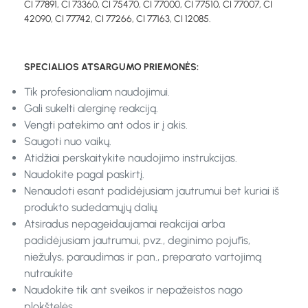
CI 77891, CI 73360, CI 75470, CI 77000, CI 77510, CI 77007, CI
42090, CI 77742, CI 77266, CI 77163, CI 12085.
SPECIALIOS ATSARGUMO PRIEMONĖS:
Tik profesionaliam naudojimui.
Gali sukelti alerginę reakciją.
Vengti patekimo ant odos ir į akis.
Saugoti nuo vaikų.
Atidžiai perskaitykite naudojimo instrukcijas.
Naudokite pagal paskirtį.
Nenaudoti esant padidėjusiam jautrumui bet kuriai iš
produkto sudedamųjų dalių.
Atsiradus nepageidaujamai reakcijai arba
padidėjusiam jautrumui, pvz., deginimo pojūtis,
niežulys, paraudimas ir pan., preparato vartojimą
nutraukite
Naudokite tik ant sveikos ir nepažeistos nago
plokštelės.