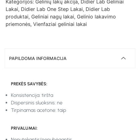
Kategorijos:
Gelinių lakų akcija
,
Didier Lab Geliniai
Lakai
,
Didier Lab One Step Lakai
,
Didier Lab
produktai
,
Geliniai nagų lakai
,
Gelinio lakavimo
priemonės
,
Vienfaziai geliniai lakai
PAPILDOMA INFORMACIJA
PREKĖS SAVYBĖS:
Konsistencija: tiršta
Dispersinis sluoksnis: ne
Tirpinamas acetone: taip
PRIVALUMAI:
Nenutekantis/nenubėgantis