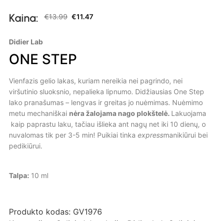
Kaina:
€
13.99
€
11.47
Didier Lab
ONE STEP
Vienfazis gelio lakas, kuriam nereikia nei pagrindo, nei
viršutinio sluoksnio, nepalieka lipnumo. Didžiausias One Step
lako pranašumas – lengvas ir greitas jo nuėmimas. Nuėmimo
metu mechaniškai
nėra žalojama nago plokštelė.
Lakuojama
kaip paprastu laku, tačiau išlieka ant nagų net iki 10 dienų, o
nuvalomas tik per 3-5 min! Puikiai tinka
express
manikiūrui bei
pedikiūrui.
Talpa:
10 ml
Produkto kodas:
GV1976