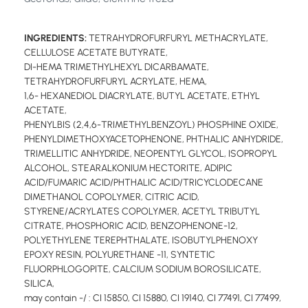
INGREDIENTS:
TETRAHYDROFURFURYL METHACRYLATE,
CELLULOSE ACETATE BUTYRATE,
DI-HEMA TRIMETHYLHEXYL DICARBAMATE,
TETRAHYDROFURFURYL ACRYLATE, HEMA,
1,6- HEXANEDIOL DIACRYLATE, BUTYL ACETATE, ETHYL
ACETATE,
PHENYLBIS (2,4,6-TRIMETHYLBENZOYL) PHOSPHINE OXIDE,
PHENYLDIMETHOXYACETOPHENONE, PHTHALIC ANHYDRIDE,
TRIMELLITIC ANHYDRIDE, NEOPENTYL GLYCOL, ISOPROPYL
ALCOHOL, STEARALKONIUM HECTORITE, ADIPIC
ACID/FUMARIC ACID/PHTHALIC ACID/TRICYCLODECANE
DIMETHANOL COPOLYMER, CITRIC ACID,
STYRENE/ACRYLATES COPOLYMER, ACETYL TRIBUTYL
CITRATE, PHOSPHORIC ACID, BENZOPHENONE-12,
POLYETHYLENE TEREPHTHALATE, ISOBUTYLPHENOXY
EPOXY RESIN, POLYURETHANE -11, SYNTETIC
FLUORPHLOGOPITE, CALCIUM SODIUM BOROSILICATE,
SILICA,
may contain -/ : CI 15850, CI 15880, CI 19140, CI 77491, CI 77499,