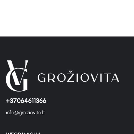
+37064611366
info@groziovita.lt