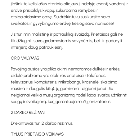
įlašinkite kelis lašus eterinio aliejaus į indelyje esantį vandenį ir
erdvė prisipildys kvapų, sukurdama ramybės ir
atsipalaidavimo oazę. Su drėkintuvu susikursite savo
sveikatos ir gyvybingumo erdvę tiesiog savo namuose!
Jis turi minimalistinę ir patrauklią išvaizdą. Prietaisas gali ne
tik džiuginti savo gydomosiomis savybėmis, bet
ir padaryti
interjerą daug patrauklesnį.
ORO VALYMAS
Pavojingiausios yra plika akimi nematomos dulkės ir erkės,
didelė problema yra elektros prietaisai (telefonas,
televizorius, kompiuteris, mikrobangų krosnelė, skalbimo
mašina ir daugelis kitų), jų gaminami teigiami jonai. Jie
neigiamai veikia mūsų organizmą, todėl labai svarbu užtikrinti
saugų ir sveiką orą, kurį garantuoja mūsų jonizatorius.
2 DARBO REŽIMAI
Drėkintuvas turi 2 darbo režimus.
TYLUS PRIETAISO VEIKIMAS