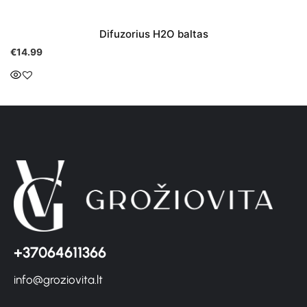
Difuzorius H2O baltas
€
14.99
+37064611366
info@groziovita.lt