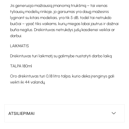
Jis generuoja mažiausią įmanomą triukšmą – tai vienas
tyliausių modelių rinkoje, jo garsumas yra daug mažesnis
lyginant su kitais modeliais, yra tik 5 dB, todėl tai netrukdo
buičiai – ypač tiks vaikams, kurių miegas labai jautrus ir dažnai
būna negilus. Drėkintuvas netrukdys jūsų kasdienei veiklai ar
darbui.
LAIKMATIS
Drėkintuvas turi laikmatį su galimybe nustatyti darbo laiką
TALPA 180ml
Oro drėkintuvas turi 0,18 litro talpa, kurio dėka įrenginys gali
veikti iki 44 valandų.
ATSILIEPIMAI