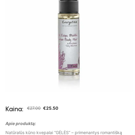
Kaina:
€
27.00
€
25.50
Apie produktą:
Natūralūs kūno kvepalai “GĖLĖS” – primenantys romantišką