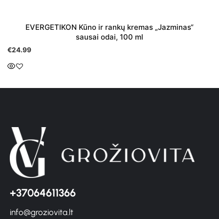
EVERGETIKON Kūno ir rankų kremas „Jazminas“
sausai odai, 100 ml
€
24.99
+37064611366
info@groziovita.lt