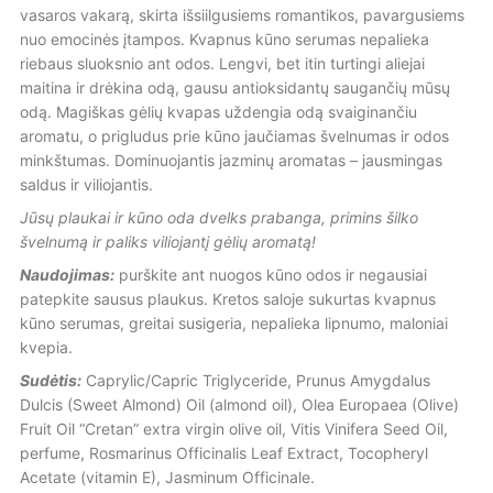
vasaros vakarą, skirta išsiilgusiems romantikos, pavargusiems
nuo emocinės įtampos. Kvapnus kūno serumas nepalieka
riebaus sluoksnio ant odos. Lengvi, bet itin turtingi aliejai
maitina ir drėkina odą, gausu antioksidantų saugančių mūsų
odą. Magiškas gėlių kvapas uždengia odą svaiginančiu
aromatu, o prigludus prie kūno jaučiamas švelnumas ir odos
minkštumas. Dominuojantis jazminų aromatas – jausmingas
saldus ir viliojantis.
Jūsų plaukai ir kūno oda dvelks prabanga, primins šilko
švelnumą ir paliks viliojantį gėlių aromatą!
Naudojimas:
purškite ant nuogos kūno odos ir negausiai
patepkite sausus plaukus. Kretos saloje sukurtas kvapnus
kūno serumas, greitai susigeria, nepalieka lipnumo, maloniai
kvepia.
Sudėtis:
Caprylic/Capric Triglyceride, Prunus Amygdalus
Dulcis (Sweet Almond) Oil (almond oil), Olea Europaea (Olive)
Fruit Oil “Cretan” extra virgin olive oil, Vitis Vinifera Seed Oil,
perfume, Rosmarinus Officinalis Leaf Extract, Tocopheryl
Acetate (vitamin E), Jasminum Officinale.