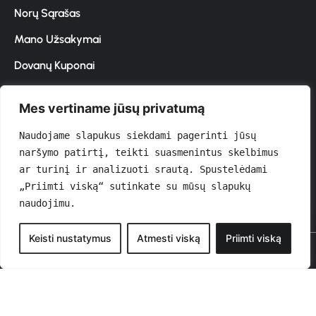
Norų Sąrašas
Mano Užsakymai
Dovanų Kuponai
Mes vertiname jūsų privatumą
Prenumeruokite naujienlaiškį
Naudojame slapukus siekdami pagerinti jūsų 
naršymo patirtį, teikti suasmenintus skelbimus 
ar turinį ir analizuoti srautą. Spustelėdami 
Siųsti
„Priimti viską“ sutinkate su mūsų slapukų 
naudojimu.
0
Keisti nustatymus
Atmesti viską
Priimti viską
© 2026 GROŽIOVITA