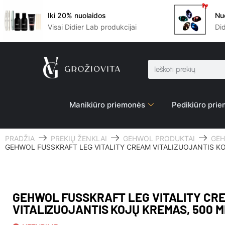
Iki 20% nuolaidos
Nu
Visai Didier Lab produkcijai
Di
Manikiūro priemonės
Pedikiūro pri
PRADŽIA
PREKIŲ ŽENKLAI
GEHWOL PRODUKTAI
GEH
GEHWOL FUSSKRAFT LEG VITALITY CREAM VITALIZUOJANTIS K
GEHWOL FUSSKRAFT LEG VITALITY CR
VITALIZUOJANTIS KOJŲ KREMAS, 500 M