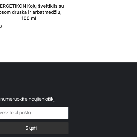
ERGETIKON Kojų šveitiklis su
ATSTATANTIS IR APSAUG
psom druska ir arbatmedžiu,
PĖDŲ KREMAS 75 M
100 ml
€
11.30
0
enumeruokite naujienlaiškį
Siųsti