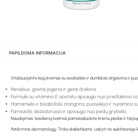
PAPILDOMA INFORMACIJA
Vitalizuojantis kojų kremas su avokadais ir dumbliais atgaivina ir pu
Neriebus, greitai įsigeria ir gerai drėkina
Formulė su vitamino E acetatu apsaugo nuo priešlaikinio odo
Hamamelis ir bisabololis stangrina, puoselėja ir nuramina s
Farnezolis dezodoruoja ir apsaugo nuo pėdų grybelio
Naudojimas
:
kasdieną švelniai pamasažuokite kremu pėdas ir tarpupi
Patikrintas dermatologų. Tinka diabetikams. Laikyti ne aukštesnėje