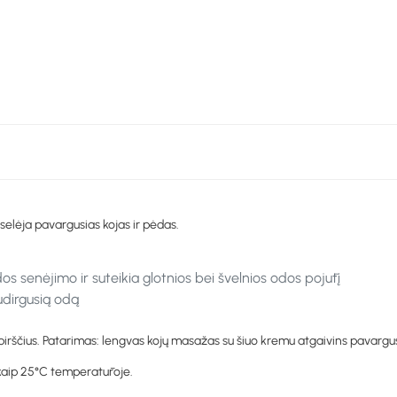
oselėja pavargusias kojas ir pėdas.
s senėjimo ir suteikia glotnios bei švelnios odos pojūtį
udirgusią odą
rščius. Patarimas: lengvas kojų masažas su šiuo kremu atgaivins pavargusi
 kaip 25°C temperatūroje.