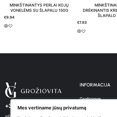
MINKŠTINANTYS PERLAI KOJŲ
MINKŠTINAN
VONELĖMS SU ŠLAPALU 150G
DRĖKINANTIS KR
ŠLAPALO
€
9.94
€
7.93
INFORMACIJA
Grąžinimas
+37064611366
Mes vertiname jūsų privatumą
Pristatymas
info@groziovita.lt