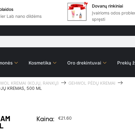
Dovanų rinkiniai
olaidos
Įvairioms odos prob
dier Lab nano dildėms
spręsti
emonės
Kosmetika
Oro drekintuvai
Prekių ž
WOL KREMAI (KOJŲ, RANKŲ)
GEHWOL PĖDŲ KREMAI
OJŲ KREMAS, 500 ML
EAM
Kaina:
€
21.60
L