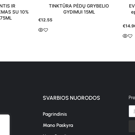
TIS IR
TINKTŪRA PĖDŲ GRYBELIO
EV
EMAS SU 10%
GYDIMUI 15ML
e
 75ML
€
12.55
€
14.9
SVARBIOS NUORODOS
Pr
Pagrindinis
Mano Paskyra