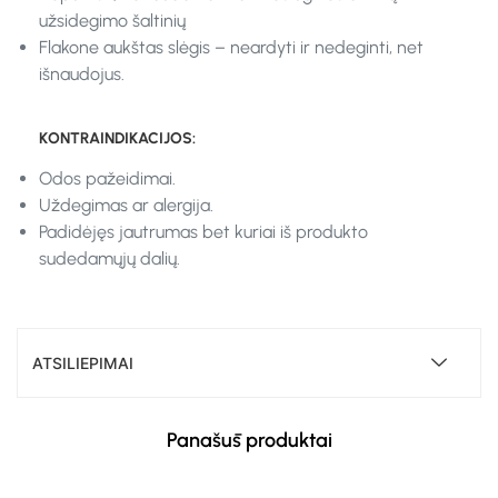
užsidegimo šaltinių
Flakone aukštas slėgis – neardyti ir nedeginti, net
išnaudojus.
KONTRAINDIKACIJOS:
Odos pažeidimai.
Uždegimas ar alergija.
Padidėjęs jautrumas bet kuriai iš produkto
sudedamųjų dalių.
ATSILIEPIMAI
Panašūs produktai