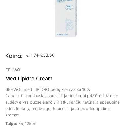
Kaina:
€
11.74
–
€
33.50
GEHWOL
Med Lipidro Cream
GEHWOL med LIPIDRO pėdų kremas su 10%
šlapalo, tinkamiausias sausai ir jautriai odai prižiūrėti. Kremo
sudėtyje yra puoselėjančių ir atkuriančių natūralią apsauginę
odos funkciją medžiagų. Sausos ir jautrios odos lipidinis
kremas.
Talpa:
75/125 ml