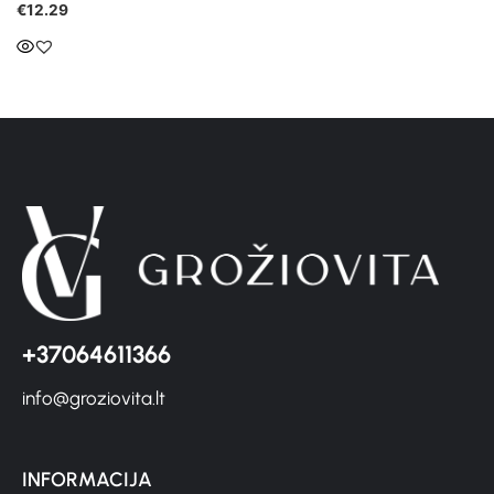
€
12.29
+37064611366
info@groziovita.lt
INFORMACIJA