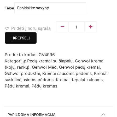
Talpa
Pridėti į norų sąrašą
Į KREPŠELĮ
Produkto kodas:
GV4996
Kategorijų:
Pėdų kremai su šlapalu
,
Gehwol kremai
(kojų, rankų)
,
Gehwol Med
,
Gehwol pėdų kremai
,
Gehwol produktai
,
Kremai sausoms pėdoms
,
Kremai
suskilinėjusioms pėdoms
,
Kremai, tepalai kulnams
,
Pėdų kremai
,
Pėdų kremas
PAPILDOMA INFORMACIJA