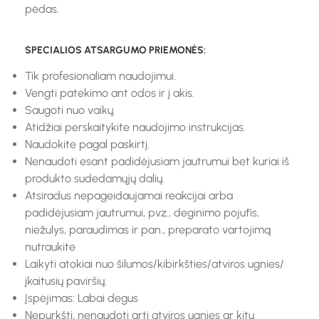
pėdas.
SPECIALIOS ATSARGUMO PRIEMONĖS:
Tik profesionaliam naudojimui.
Vengti patekimo ant odos ir į akis.
Saugoti nuo vaikų.
Atidžiai perskaitykite naudojimo instrukcijas.
Naudokite pagal paskirtį.
Nenaudoti esant padidėjusiam jautrumui bet kuriai iš
produkto sudedamųjų dalių.
Atsiradus nepageidaujamai reakcijai arba
padidėjusiam jautrumui, pvz., deginimo pojūtis,
niežulys, paraudimas ir pan., preparato vartojimą
nutraukite
Laikyti atokiai nuo šilumos/kibirkšties/atviros ugnies/
įkaitusių paviršių.
Įspėjimas: Labai degus
Nepurkšti, nenaudoti arti atviros ugnies ar kitų