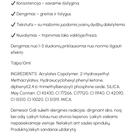
Konsistencija – savaime išsilygina.
Dengimas – greitas ir tolygus.
Tekstūra – su mažomis juodomis įvairių dydžių dalelytėmis
Nuvalymas – tirpinimas lako valiklyje/freza.
Dengimas nuo 1-3 sluoksnių priklausomai nuo norimo išgauti
efekto
Talpa 10ml
INGREDIENTS: Acrylates Copolymer, 2-Hydroxyethyl
Methacrylatev, Hydroxucyclohexyl phenyl ketone,
diphenyl(2,4,6-trimethylbenzoyl) phosphine oxide, SILICA,
May Contain: CI 45430, CI 77266, CI77120, CI 19140, CI 42090,
CI 15510, CI 10020, CI 51319, MICA.
Dėmesio! Gali sukelti alergines reakcijas: dirginant akis, nosį
bei odą. Laikyti toliau nuo atviros liepsnos. Laikyti vaikams
nepasiekiamoje vietoje. Nelaikyti ant saulės spindulių.
Produktą laikyti sandariai uždarytą.