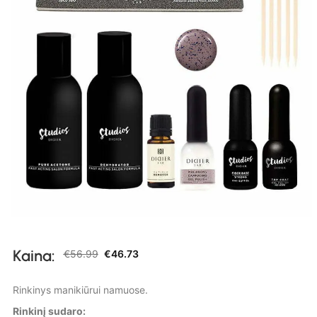
Kaina:
€
56.99
€
46.73
Rinkinys manikiūrui namuose.
Rinkinį sudaro: