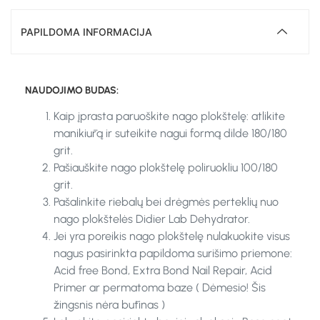
PAPILDOMA INFORMACIJA
NAUDOJIMO BŪDAS:
Kaip įprasta paruoškite nago plokštelę: atlikite
manikiūrą ir suteikite nagui formą dilde 180/180
grit.
Pašiauškite nago plokštelę poliruokliu 100/180
grit.
Pašalinkite riebalų bei drėgmės perteklių nuo
nago plokštelės Didier Lab Dehydrator.
Jei yra poreikis nago plokštelę nulakuokite visus
nagus pasirinkta papildoma surišimo priemone:
Acid free Bond, Extra Bond Nail Repair, Acid
Primer ar permatoma baze ( Dėmesio
!
Šis
žingsnis nėra būtinas )