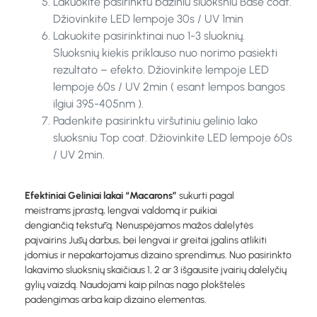
Lakuokite pasirinktu baziniu sluoksniu Base coat.
Džiovinkite LED lempoje 30s / UV 1min
Lakuokite pasirinktinai nuo 1-3 sluoknių.
Sluoksnių kiekis priklauso nuo norimo pasiekti
rezultato – efekto. Džiovinkite lempoje LED
lempoje 60s / UV 2min ( esant lempos bangos
ilgiui 395-405nm ).
Padenkite pasirinktu viršutiniu gelinio lako
sluoksniu Top coat. Džiovinkite LED lempoje 60s
/ UV 2min.
Efektiniai Geliniai lakai “Macarons”
sukurti pagal
meistrams įprastą, lengvai valdomą ir puikiai
dengiančią tekstūrą. Nenuspėjamos mažos dalelytės
paįvairins Jūsų darbus, bei lengvai ir greitai įgalins atlikiti
įdomius ir nepakartojamus dizaino sprendimus. Nuo pasirinkto
lakavimo sluoksnių skaičiaus 1, 2 ar 3 išgausite įvairių dalelyčių
gylių vaizdą. Naudojami kaip pilnas nago plokštelės
padengimas arba kaip dizaino elementas.