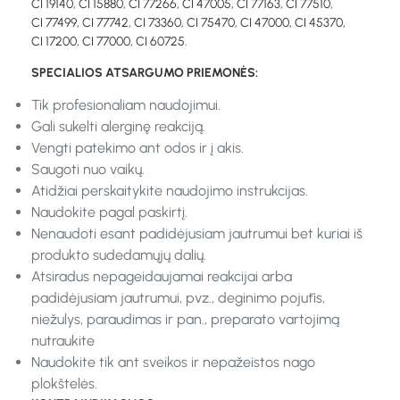
CI 19140, CI 15880, CI 77266, CI 47005, CI 77163, CI 77510,
CI 77499, CI 77742, CI 73360, CI 75470, CI 47000, CI 45370,
CI 17200, CI 77000, CI 60725.
SPECIALIOS ATSARGUMO PRIEMONĖS:
Tik profesionaliam naudojimui.
Gali sukelti alerginę reakciją.
Vengti patekimo ant odos ir į akis.
Saugoti nuo vaikų.
Atidžiai perskaitykite naudojimo instrukcijas.
Naudokite pagal paskirtį.
Nenaudoti esant padidėjusiam jautrumui bet kuriai iš
produkto sudedamųjų dalių.
Atsiradus nepageidaujamai reakcijai arba
padidėjusiam jautrumui, pvz., deginimo pojūtis,
niežulys, paraudimas ir pan., preparato vartojimą
nutraukite
Naudokite tik ant sveikos ir nepažeistos nago
plokštelės.