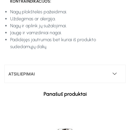
KONTRAINDIKACIJOS:
Nagų plokštelės pažeidimai.
Uždegimas ar alergija.
Nagų ir aplink jų sužalojimai.
Įaugę ir vamzdiniai nagai.
Padidėjęs jautrumas bet kuriai iš produkto
sudedamųjų dalių.
ATSILIEPIMAI
Panašūs produktai