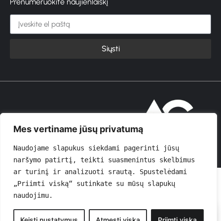
Prenumeruokite naujienlaiškį
Siųsti
© 2026 GROŽIOVITA
Mes vertiname jūsų privatumą
Naudojame slapukus siekdami pagerinti jūsų 
naršymo patirtį, teikti suasmenintus skelbimus 
ar turinį ir analizuoti srautą. Spustelėdami 
„Priimti viską“ sutinkate su mūsų slapukų 
naudojimu.
0
Keisti nustatymus
Atmesti viską
Priimti viską