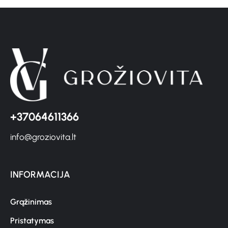
+37064611366
info@groziovita.lt
INFORMACIJA
Grąžinimas
Pristatymas