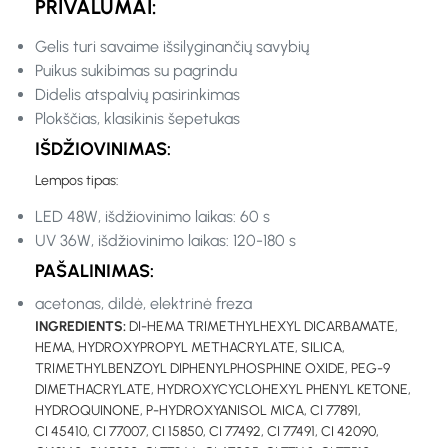
PRIVALUMAI:
Gelis turi savaime išsilyginančių savybių
Puikus sukibimas su pagrindu
Didelis atspalvių pasirinkimas
Plokščias, klasikinis šepetukas
IŠDŽIOVINIMAS:
Lempos tipas:
LED 48W, išdžiovinimo laikas: 60 s
UV 36W, išdžiovinimo laikas: 120-180 s
PAŠALINIMAS:
acetonas, dildė, elektrinė freza
INGREDIENTS:
DI-HEMA TRIMETHYLHEXYL DICARBAMATE,
HEMA, HYDROXYPROPYL METHACRYLATE, SILICA,
TRIMETHYLBENZOYL DIPHENYLPHOSPHINE OXIDE, PEG-9
DIMETHACRYLATE, HYDROXYCYCLOHEXYL PHENYL KETONE,
HYDROQUINONE, P-HYDROXYANISOL MICA, CI 77891,
CI 45410, CI 77007, CI 15850, CI 77492, CI 77491, CI 42090,