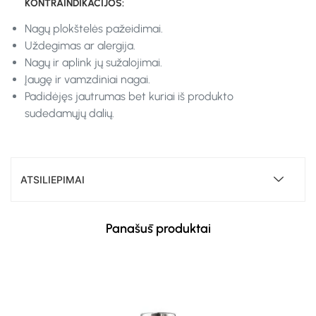
KONTRAINDIKACIJOS:
Nagų plokštelės pažeidimai.
Uždegimas ar alergija.
Nagų ir aplink jų sužalojimai.
Įaugę ir vamzdiniai nagai.
Padidėjęs jautrumas bet kuriai iš produkto
sudedamųjų dalių.
ATSILIEPIMAI
Panašūs produktai