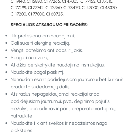
CI 19140, CI 15880, CI 77266, CI 47005, CI 77163, CI 77510,
CI 77499, CI 77742, CI 73360, CI 75470, CI 47000, CI 45370,
CI 17200, CI 77000, CI 60725.
SPECIALIOS ATSARGUMO PRIEMONĖS:
Tik profesionaliam naudojimui.
Gali sukelti alerginę reakciją.
Vengti patekimo ant odos ir į akis.
Saugoti nuo vaikų.
Atidžiai perskaitykite naudojimo instrukcijas.
Naudokite pagal paskirtį.
Nenaudoti esant padidėjusiam jautrumui bet kuriai iš
produkto sudedamųjų dalių.
Atsiradus nepageidaujamai reakcijai arba
padidėjusiam jautrumui, pvz., deginimo pojūtis,
niežulys, paraudimas ir pan., preparato vartojimą
nutraukite
Naudokite tik ant sveikos ir nepažeistos nago
plokštelės.