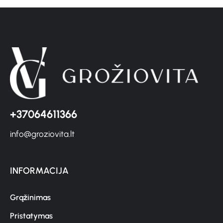
+37064611366
info@groziovita.lt
INFORMACIJA
Grąžinimas
Pristatymas