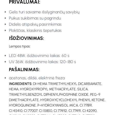
PRIVALUMAI:
Gelis turi savaime išsilyginančių savybių
Puikus sukibimas su pagrindu
Didelis atspalvių pasirinkimas
Plokščias, klasikinis šepetukas
IŠDŽIOVINIMAS:
Lempos tipas:
LED 48W, išdžiovinimo laikas: 60 s
UV 36W, išdžiovinimo laikas: 120-180 s
PAŠALINIMAS:
acetonas, dildė, elektrinė freza
INGREDIENTS:
DI-HEMA TRIMETHYLHEXYL DICARBAMATE,
HEMA, HYDROXYPROPYL METHACRYLATE, SILICA,
TRIMETHYLBENZOYL DIPHENYLPHOSPHINE OXIDE, PEG-9
DIMETHACRYLATE, HYDROXYCYCLOHEXYL PHENYL KETONE,
HYDROQUINONE, P-HYDROXYANISOL MICA, CI 77891,
CI 45410, CI 77007, CI 15850, CI 77492, CI 77491, CI 42090,