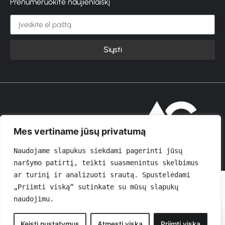
Prenumeruokite naujienlaiškį
Siųsti
© 2026 GROŽIOVITA
Mes vertiname jūsų privatumą
Naudojame slapukus siekdami pagerinti jūsų 
naršymo patirtį, teikti suasmenintus skelbimus 
ar turinį ir analizuoti srautą. Spustelėdami 
„Priimti viską“ sutinkate su mūsų slapukų 
naudojimu.
0
Keisti nustatymus
Atmesti viską
Priimti viską