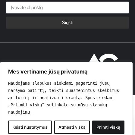
Siųsti
© 2026 GROŽIOVITA
Mes vertiname jūsų privatumą
Naudojame slapukus siekdami pagerinti jūsų 
naršymo patirtį, teikti suasmenintus skelbimus 
ar turinį ir analizuoti srautą. Spustelėdami 
„Priimti viską“ sutinkate su mūsų slapukų 
naudojimu.
0
Keisti nustatymus
Atmesti viską
Priimti viską