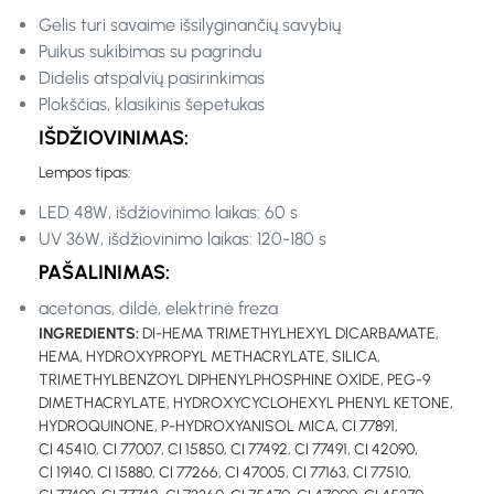
Gelis turi savaime išsilyginančių savybių
Puikus sukibimas su pagrindu
Didelis atspalvių pasirinkimas
Plokščias, klasikinis šepetukas
IŠDŽIOVINIMAS:
Lempos tipas:
LED 48W, išdžiovinimo laikas: 60 s
UV 36W, išdžiovinimo laikas: 120-180 s
PAŠALINIMAS:
acetonas, dildė, elektrinė freza
INGREDIENTS:
DI-HEMA TRIMETHYLHEXYL DICARBAMATE,
HEMA, HYDROXYPROPYL METHACRYLATE, SILICA,
TRIMETHYLBENZOYL DIPHENYLPHOSPHINE OXIDE, PEG-9
DIMETHACRYLATE, HYDROXYCYCLOHEXYL PHENYL KETONE,
HYDROQUINONE, P-HYDROXYANISOL MICA, CI 77891,
CI 45410, CI 77007, CI 15850, CI 77492, CI 77491, CI 42090,
CI 19140, CI 15880, CI 77266, CI 47005, CI 77163, CI 77510,