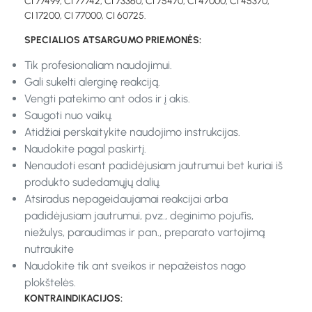
CI 77499, CI 77742, CI 73360, CI 75470, CI 47000, CI 45370,
CI 17200, CI 77000, CI 60725.
SPECIALIOS ATSARGUMO PRIEMONĖS:
Tik profesionaliam naudojimui.
Gali sukelti alerginę reakciją.
Vengti patekimo ant odos ir į akis.
Saugoti nuo vaikų.
Atidžiai perskaitykite naudojimo instrukcijas.
Naudokite pagal paskirtį.
Nenaudoti esant padidėjusiam jautrumui bet kuriai iš
produkto sudedamųjų dalių.
Atsiradus nepageidaujamai reakcijai arba
padidėjusiam jautrumui, pvz., deginimo pojūtis,
niežulys, paraudimas ir pan., preparato vartojimą
nutraukite
Naudokite tik ant sveikos ir nepažeistos nago
plokštelės.
KONTRAINDIKACIJOS: