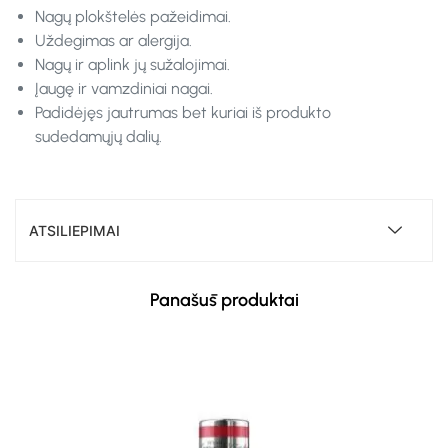
Nagų plokštelės pažeidimai.
Uždegimas ar alergija.
Nagų ir aplink jų sužalojimai.
Įaugę ir vamzdiniai nagai.
Padidėjęs jautrumas bet kuriai iš produkto
sudedamųjų dalių.
ATSILIEPIMAI
Panašūs produktai