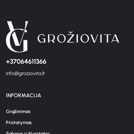
+37064611366
info@groziovita.lt
INFORMACIJA
Grąžinimas
Pristatymas
Sąlygos ir Nuostatos