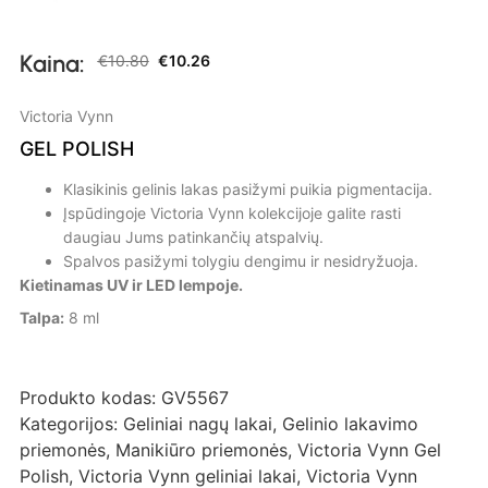
Kaina:
€
10.80
€
10.26
Victoria Vynn
GEL POLISH
Klasikinis gelinis lakas pasižymi puikia pigmentacija.
Įspūdingoje Victoria Vynn kolekcijoje galite rasti
daugiau Jums patinkančių atspalvių.
Spalvos pasižymi tolygiu dengimu ir nesidryžuoja.
Kietinamas UV ir LED lempoje.
Talpa:
8 ml
Produkto kodas:
GV5567
Kategorijos:
Geliniai nagų lakai
,
Gelinio lakavimo
priemonės
,
Manikiūro priemonės
,
Victoria Vynn Gel
Polish
,
Victoria Vynn geliniai lakai
,
Victoria Vynn