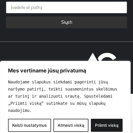
Siųsti
© 2026 GROŽIOVITA
Mes vertiname jūsų privatumą
Naudojame slapukus siekdami pagerinti jūsų 
naršymo patirtį, teikti suasmenintus skelbimus 
ar turinį ir analizuoti srautą. Spustelėdami 
„Priimti viską“ sutinkate su mūsų slapukų 
naudojimu.
0
Keisti nustatymus
Atmesti viską
Priimti viską