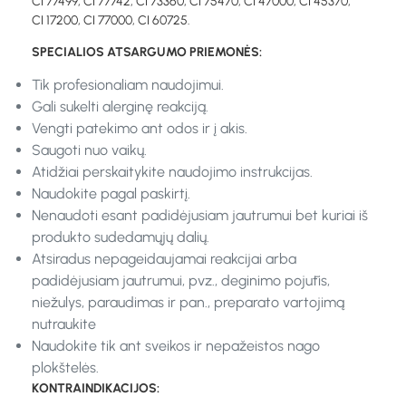
CI 77499, CI 77742, CI 73360, CI 75470, CI 47000, CI 45370,
CI 17200, CI 77000, CI 60725.
SPECIALIOS ATSARGUMO PRIEMONĖS:
Tik profesionaliam naudojimui.
Gali sukelti alerginę reakciją.
Vengti patekimo ant odos ir į akis.
Saugoti nuo vaikų.
Atidžiai perskaitykite naudojimo instrukcijas.
Naudokite pagal paskirtį.
Nenaudoti esant padidėjusiam jautrumui bet kuriai iš
produkto sudedamųjų dalių.
Atsiradus nepageidaujamai reakcijai arba
padidėjusiam jautrumui, pvz., deginimo pojūtis,
niežulys, paraudimas ir pan., preparato vartojimą
nutraukite
Naudokite tik ant sveikos ir nepažeistos nago
plokštelės.
KONTRAINDIKACIJOS: