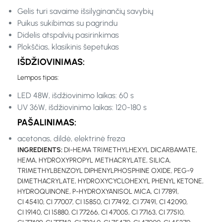
Gelis turi savaime išsilyginančių savybių
Puikus sukibimas su pagrindu
Didelis atspalvių pasirinkimas
Plokščias, klasikinis šepetukas
IŠDŽIOVINIMAS:
Lempos tipas:
LED 48W, išdžiovinimo laikas: 60 s
UV 36W, išdžiovinimo laikas: 120-180 s
PAŠALINIMAS:
acetonas, dildė, elektrinė freza
INGREDIENTS:
DI-HEMA TRIMETHYLHEXYL DICARBAMATE,
HEMA, HYDROXYPROPYL METHACRYLATE, SILICA,
TRIMETHYLBENZOYL DIPHENYLPHOSPHINE OXIDE, PEG-9
DIMETHACRYLATE, HYDROXYCYCLOHEXYL PHENYL KETONE,
HYDROQUINONE, P-HYDROXYANISOL MICA, CI 77891,
CI 45410, CI 77007, CI 15850, CI 77492, CI 77491, CI 42090,
CI 19140, CI 15880, CI 77266, CI 47005, CI 77163, CI 77510,