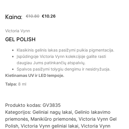
Kaina:
€
10.80
€
10.26
Victoria Vynn
GEL POLISH
Klasikinis gelinis lakas pasižymi puikia pigmentacija.
Įspūdingoje Victoria Vynn kolekcijoje galite rasti
daugiau Jums patinkančių atspalvių.
Spalvos pasižymi tolygiu dengimu ir nesidryžuoja.
Kietinamas UV ir LED lempoje.
Talpa:
8 ml
Produkto kodas:
GV3835
Kategorijos:
Geliniai nagų lakai
,
Gelinio lakavimo
priemonės
,
Manikiūro priemonės
,
Victoria Vynn Gel
Polish
,
Victoria Vynn geliniai lakai
,
Victoria Vynn