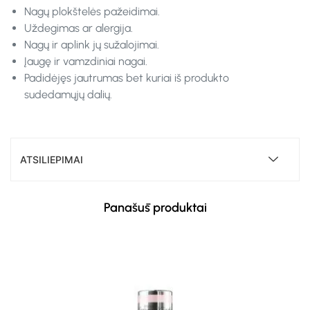
Nagų plokštelės pažeidimai.
Uždegimas ar alergija.
Nagų ir aplink jų sužalojimai.
Įaugę ir vamzdiniai nagai.
Padidėjęs jautrumas bet kuriai iš produkto
sudedamųjų dalių.
ATSILIEPIMAI
Panašūs produktai