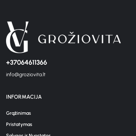
+37064611366
info@groziovita.lt
INFORMACIJA
Grąžinimas
Pristatymas
Sąlygos ir Nuostatos