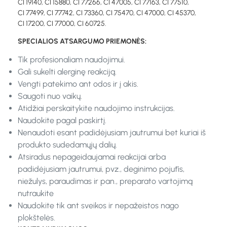
CI 19140, CI 15880, CI 77266, CI 47005, CI 77163, CI 77510,
CI 77499, CI 77742, CI 73360, CI 75470, CI 47000, CI 45370,
CI 17200, CI 77000, CI 60725.
SPECIALIOS ATSARGUMO PRIEMONĖS:
Tik profesionaliam naudojimui.
Gali sukelti alerginę reakciją.
Vengti patekimo ant odos ir į akis.
Saugoti nuo vaikų.
Atidžiai perskaitykite naudojimo instrukcijas.
Naudokite pagal paskirtį.
Nenaudoti esant padidėjusiam jautrumui bet kuriai iš
produkto sudedamųjų dalių.
Atsiradus nepageidaujamai reakcijai arba
padidėjusiam jautrumui, pvz., deginimo pojūtis,
niežulys, paraudimas ir pan., preparato vartojimą
nutraukite
Naudokite tik ant sveikos ir nepažeistos nago
plokštelės.