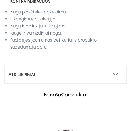
KONTRAINDIKACIJOS:
Nagų plokštelės pažeidimai.
Uždegimas ar alergija.
Nagų ir aplink jų sužalojimai.
Įaugę ir vamzdiniai nagai.
Padidėjęs jautrumas bet kuriai iš produkto
sudedamųjų dalių.
ATSILIEPIMAI
Panašūs produktai