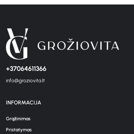
+37064611366
info@groziovita.lt
INFORMACIJA
Grąžinimas
Pristatymas