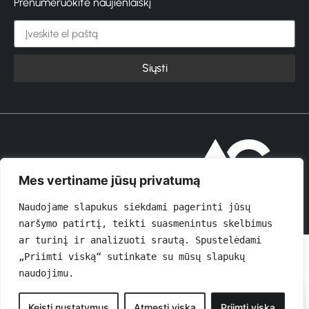
Prenumeruokite naujienlaiškį
Siųsti
© 2026 GROŽIOVITA
Mes vertiname jūsų privatumą
Naudojame slapukus siekdami pagerinti jūsų 
naršymo patirtį, teikti suasmenintus skelbimus 
ar turinį ir analizuoti srautą. Spustelėdami 
„Priimti viską“ sutinkate su mūsų slapukų 
naudojimu.
0
Keisti nustatymus
Atmesti viską
Priimti viską