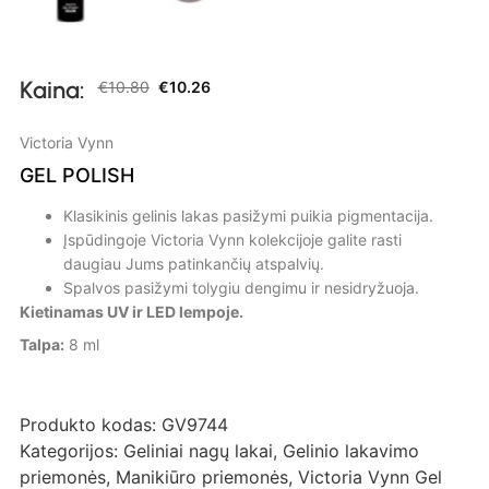
Kaina:
€
10.80
€
10.26
Victoria Vynn
GEL POLISH
Klasikinis gelinis lakas pasižymi puikia pigmentacija.
Įspūdingoje Victoria Vynn kolekcijoje galite rasti
daugiau Jums patinkančių atspalvių.
Spalvos pasižymi tolygiu dengimu ir nesidryžuoja.
Kietinamas UV ir LED lempoje.
Talpa:
8 ml
Produkto kodas:
GV9744
Kategorijos:
Geliniai nagų lakai
,
Gelinio lakavimo
priemonės
,
Manikiūro priemonės
,
Victoria Vynn Gel