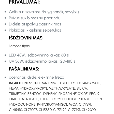
PRIVALUMAI:
Gelis turi savaime išsilyginančių savybių
Puikus sukibimas su pagrindu
Didelis atspalvių pasirinkimas
Plokščias, klasikinis šepetukas
IŠDŽIOVINIMAS:
Lempos tipas:
LED 48W, išdžiovinimo laikas: 60 s
UV 36W, išdžiovinimo laikas: 120-180 s
PAŠALINIMAS:
acetonas, dildė, elektrinė freza
INGREDIENTS:
DI-HEMA TRIMETHYLHEXYL DICARBAMATE,
HEMA, HYDROXYPROPYL METHACRYLATE, SILICA,
TRIMETHYLBENZOYL DIPHENYLPHOSPHINE OXIDE, PEG-9
DIMETHACRYLATE, HYDROXYCYCLOHEXYL PHENYL KETONE,
HYDROQUINONE, P-HYDROXYANISOL MICA, CI 77891,
CI 45410, CI 77007, CI 15850, CI 77492, CI 77491, CI 42090,