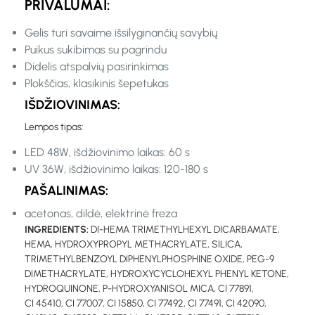
PRIVALUMAI:
Gelis turi savaime išsilyginančių savybių
Puikus sukibimas su pagrindu
Didelis atspalvių pasirinkimas
Plokščias, klasikinis šepetukas
IŠDŽIOVINIMAS:
Lempos tipas:
LED 48W, išdžiovinimo laikas: 60 s
UV 36W, išdžiovinimo laikas: 120-180 s
PAŠALINIMAS:
acetonas, dildė, elektrinė freza
INGREDIENTS:
DI-HEMA TRIMETHYLHEXYL DICARBAMATE,
HEMA, HYDROXYPROPYL METHACRYLATE, SILICA,
TRIMETHYLBENZOYL DIPHENYLPHOSPHINE OXIDE, PEG-9
DIMETHACRYLATE, HYDROXYCYCLOHEXYL PHENYL KETONE,
HYDROQUINONE, P-HYDROXYANISOL MICA, CI 77891,
CI 45410, CI 77007, CI 15850, CI 77492, CI 77491, CI 42090,