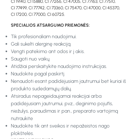
CI 19140, CI 15880, CI 77266, CI 47005, CI 77163, CI 77510,
CI 77499, CI 77742, CI 73360, CI 75470, CI 47000, CI 45370,
CI 17200, CI 77000, CI 60725.
SPECIALIOS ATSARGUMO PRIEMONĖS:
Tik profesionaliam naudojimui.
Gali sukelti alerginę reakciją.
Vengti patekimo ant odos ir į akis.
Saugoti nuo vaikų.
Atidžiai perskaitykite naudojimo instrukcijas.
Naudokite pagal paskirtį.
Nenaudoti esant padidėjusiam jautrumui bet kuriai iš
produkto sudedamųjų dalių.
Atsiradus nepageidaujamai reakcijai arba
padidėjusiam jautrumui, pvz., deginimo pojūtis,
niežulys, paraudimas ir pan., preparato vartojimą
nutraukite
Naudokite tik ant sveikos ir nepažeistos nago
plokštelės.