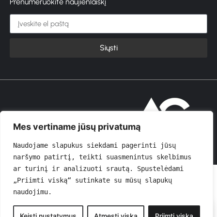
Prenumeruokite naujienlaiškį
Siųsti
© 2026 GROŽIOVITA
Mes vertiname jūsų privatumą
Naudojame slapukus siekdami pagerinti jūsų 
naršymo patirtį, teikti suasmenintus skelbimus 
ar turinį ir analizuoti srautą. Spustelėdami 
„Priimti viską“ sutinkate su mūsų slapukų 
naudojimu.
0
Keisti nustatymus
Atmesti viską
Priimti viską