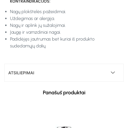
KONTRAINDIKACIJOS:
Nagų plokštelės pažeidimai.
Uždegimas ar alergija.
Nagų ir aplink jų sužalojimai.
Įaugę ir vamzdiniai nagai.
Padidėjęs jautrumas bet kuriai iš produkto
sudedamųjų dalių.
ATSILIEPIMAI
Panašūs produktai