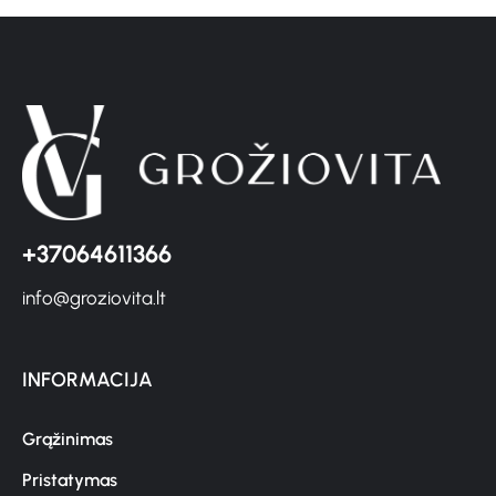
+37064611366
info@groziovita.lt
INFORMACIJA
Grąžinimas
Pristatymas