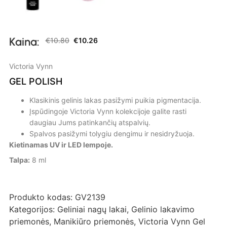
Kaina:
€
10.80
€
10.26
Victoria Vynn
GEL POLISH
Klasikinis gelinis lakas pasižymi puikia pigmentacija.
Įspūdingoje Victoria Vynn kolekcijoje galite rasti
daugiau Jums patinkančių atspalvių.
Spalvos pasižymi tolygiu dengimu ir nesidryžuoja.
Kietinamas UV ir LED lempoje.
Talpa:
8 ml
Produkto kodas:
GV2139
Kategorijos:
Geliniai nagų lakai
,
Gelinio lakavimo
priemonės
,
Manikiūro priemonės
,
Victoria Vynn Gel