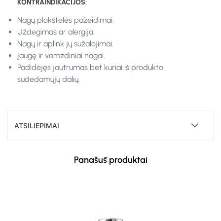
KONTRAINDIKACIJOS:
Nagų plokštelės pažeidimai.
Uždegimas ar alergija.
Nagų ir aplink jų sužalojimai.
Įaugę ir vamzdiniai nagai.
Padidėjęs jautrumas bet kuriai iš produkto
sudedamųjų dalių.
ATSILIEPIMAI
Panašūs produktai