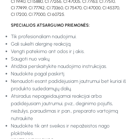
CI 19140, CI 15880, CI 77266, CI 47005, CI 77163, CI 77510,
CI 77499, CI 77742, CI 73360, CI 75470, CI 47000, CI 45370,
CI 17200, CI 77000, CI 60725.
SPECIALIOS ATSARGUMO PRIEMONĖS:
Tik profesionaliam naudojimui.
Gali sukelti alerginę reakciją.
Vengti patekimo ant odos ir į akis.
Saugoti nuo vaikų.
Atidžiai perskaitykite naudojimo instrukcijas.
Naudokite pagal paskirtį.
Nenaudoti esant padidėjusiam jautrumui bet kuriai iš
produkto sudedamųjų dalių.
Atsiradus nepageidaujamai reakcijai arba
padidėjusiam jautrumui, pvz., deginimo pojūtis,
niežulys, paraudimas ir pan., preparato vartojimą
nutraukite
Naudokite tik ant sveikos ir nepažeistos nago
plokštelės.