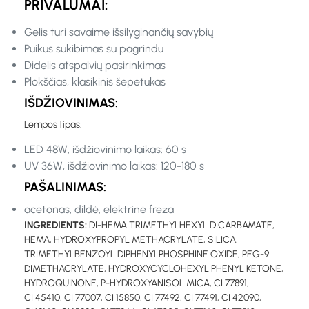
PRIVALUMAI:
Gelis turi savaime išsilyginančių savybių
Puikus sukibimas su pagrindu
Didelis atspalvių pasirinkimas
Plokščias, klasikinis šepetukas
IŠDŽIOVINIMAS:
Lempos tipas:
LED 48W, išdžiovinimo laikas: 60 s
UV 36W, išdžiovinimo laikas: 120-180 s
PAŠALINIMAS:
acetonas, dildė, elektrinė freza
INGREDIENTS:
DI-HEMA TRIMETHYLHEXYL DICARBAMATE,
HEMA, HYDROXYPROPYL METHACRYLATE, SILICA,
TRIMETHYLBENZOYL DIPHENYLPHOSPHINE OXIDE, PEG-9
DIMETHACRYLATE, HYDROXYCYCLOHEXYL PHENYL KETONE,
HYDROQUINONE, P-HYDROXYANISOL MICA, CI 77891,
CI 45410, CI 77007, CI 15850, CI 77492, CI 77491, CI 42090,