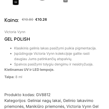
Kaina:
€
10.80
€
10.26
Victoria Vynn
GEL POLISH
Klasikinis gelinis lakas pasižymi puikia pigmentacija.
Įspūdingoje Victoria Vynn kolekcijoje galite rasti
daugiau Jums patinkančių atspalvių.
Spalvos pasižymi tolygiu dengimu ir nesidryžuoja.
Kietinamas UV ir LED lempoje.
Talpa:
8 ml
Produkto kodas:
GV8812
Kategorijos:
Geliniai nagų lakai
,
Gelinio lakavimo
priemonės
,
Manikiūro priemonės
,
Victoria Vynn Gel