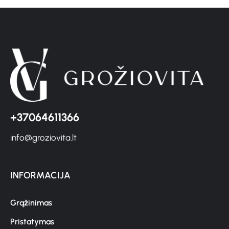
+37064611366
info@groziovita.lt
INFORMACIJA
Grąžinimas
Pristatymas