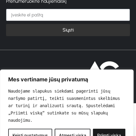
Prenumeruokite naujienlaiškį
Siųsti
© 2026 GROŽIOVITA
Mes vertiname jūsų privatumą
Naudojame slapukus siekdami pagerinti jūsų 
naršymo patirtį, teikti suasmenintus skelbimus 
ar turinį ir analizuoti srautą. Spustelėdami 
„Priimti viską“ sutinkate su mūsų slapukų 
naudojimu.
0
Keisti nustatymus
Atmesti viską
Priimti viską