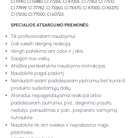
CI 19140, CI 15880, CI 77266, CI 47005, CI 77163, CI 77510,
CI 77499, CI 77742, CI 73360, CI 75470, CI 47000, CI 45370,
CI 17200, CI 77000, CI 60725.
SPECIALIOS ATSARGUMO PRIEMONĖS:
Tik profesionaliam naudojimui.
Gali sukelti alerginę reakciją.
Vengti patekimo ant odos ir į akis.
Saugoti nuo vaikų.
Atidžiai perskaitykite naudojimo instrukcijas.
Naudokite pagal paskirtį.
Nenaudoti esant padidėjusiam jautrumui bet kuriai iš
produkto sudedamųjų dalių.
Atsiradus nepageidaujamai reakcijai arba
padidėjusiam jautrumui, pvz., deginimo pojūtis,
niežulys, paraudimas ir pan., preparato vartojimą
nutraukite
Naudokite tik ant sveikos ir nepažeistos nago
plokštelės.