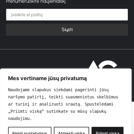
Prenumeruokite naujienlaiškį
Siųsti
© 2026 GROŽIOVITA
Mes vertiname jūsų privatumą
Naudojame slapukus siekdami pagerinti jūsų 
naršymo patirtį, teikti suasmenintus skelbimus 
ar turinį ir analizuoti srautą. Spustelėdami 
„Priimti viską“ sutinkate su mūsų slapukų 
naudojimu.
0
Keisti nustatymus
Atmesti viską
Priimti viską