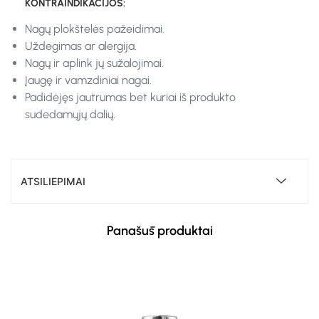
KONTRAINDIKACIJOS:
Nagų plokštelės pažeidimai.
Uždegimas ar alergija.
Nagų ir aplink jų sužalojimai.
Įaugę ir vamzdiniai nagai.
Padidėjęs jautrumas bet kuriai iš produkto
sudedamųjų dalių.
ATSILIEPIMAI
Panašūs produktai