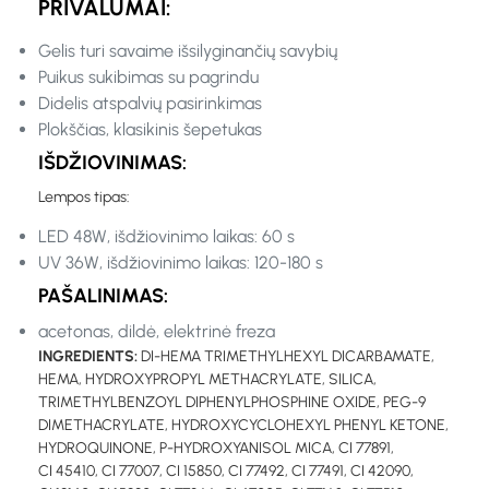
PRIVALUMAI:
Gelis turi savaime išsilyginančių savybių
Puikus sukibimas su pagrindu
Didelis atspalvių pasirinkimas
Plokščias, klasikinis šepetukas
IŠDŽIOVINIMAS:
Lempos tipas:
LED 48W, išdžiovinimo laikas: 60 s
UV 36W, išdžiovinimo laikas: 120-180 s
PAŠALINIMAS:
acetonas, dildė, elektrinė freza
INGREDIENTS:
DI-HEMA TRIMETHYLHEXYL DICARBAMATE,
HEMA, HYDROXYPROPYL METHACRYLATE, SILICA,
TRIMETHYLBENZOYL DIPHENYLPHOSPHINE OXIDE, PEG-9
DIMETHACRYLATE, HYDROXYCYCLOHEXYL PHENYL KETONE,
HYDROQUINONE, P-HYDROXYANISOL MICA, CI 77891,
CI 45410, CI 77007, CI 15850, CI 77492, CI 77491, CI 42090,