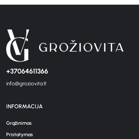
+37064611366
info@groziovita.lt
INFORMACIJA
Grąžinimas
Pristatymas