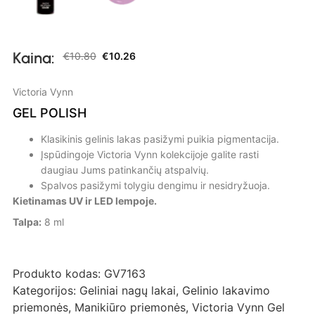
Kaina:
€
10.80
€
10.26
Victoria Vynn
GEL POLISH
Klasikinis gelinis lakas pasižymi puikia pigmentacija.
Įspūdingoje Victoria Vynn kolekcijoje galite rasti
daugiau Jums patinkančių atspalvių.
Spalvos pasižymi tolygiu dengimu ir nesidryžuoja.
Kietinamas UV ir LED lempoje.
Talpa:
8 ml
Produkto kodas:
GV7163
Kategorijos:
Geliniai nagų lakai
,
Gelinio lakavimo
priemonės
,
Manikiūro priemonės
,
Victoria Vynn Gel