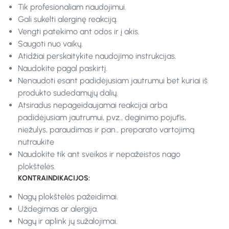
Tik profesionaliam naudojimui.
Gali sukelti alerginę reakciją.
Vengti patekimo ant odos ir į akis.
Saugoti nuo vaikų.
Atidžiai perskaitykite naudojimo instrukcijas.
Naudokite pagal paskirtį.
Nenaudoti esant padidėjusiam jautrumui bet kuriai iš
produkto sudedamųjų dalių.
Atsiradus nepageidaujamai reakcijai arba
padidėjusiam jautrumui, pvz., deginimo pojūtis,
niežulys, paraudimas ir pan., preparato vartojimą
nutraukite
Naudokite tik ant sveikos ir nepažeistos nago
plokštelės.
KONTRAINDIKACIJOS:
Nagų plokštelės pažeidimai.
Uždegimas ar alergija.
Nagų ir aplink jų sužalojimai.