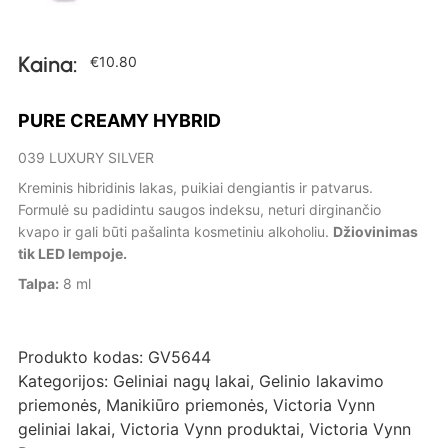
Kaina:
€
10.80
PURE CREAMY HYBRID
039 LUXURY SILVER
Kreminis hibridinis lakas, puikiai dengiantis ir patvarus.
Formulė su padidintu saugos indeksu, neturi dirginančio
kvapo ir gali būti pašalinta kosmetiniu alkoholiu.
Džiovinimas
tik LED lempoje.
Talpa:
8 ml
Produkto kodas:
GV5644
Kategorijos:
Geliniai nagų lakai
,
Gelinio lakavimo
priemonės
,
Manikiūro priemonės
,
Victoria Vynn
geliniai lakai
,
Victoria Vynn produktai
,
Victoria Vynn