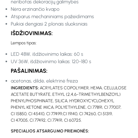
neribotas dekoracijų galimybes
Nėra erzinančio kvapo
Atsparus mechaniniams pažeidimams
Puikiai dengiasi 2 plonais sluoksniais
IŠDŽIOVINIMAS:
Lempos tipas:
LED 48W, išdžiovinimo laikas: 60 s
UV 36W, išdžiovinimo laikas: 120-180 s
PAŠALINIMAS:
acetonas, dildė, elektrinė freza
INGREDIENTS:
ACRYLATES COPOLYMER, HEMA, CELLULOSE
ACETATE BUTYRATE, ETHYL (2,4,6-TRIMETHYLBENZOYL)
PHENYLPHOSPHINATE, SILICA, HYDROXYCYCLOHEXYL
PHENYL KETONE MICA, POLYETHYLENE, CI 77891, CI 77007,
CI 15850, CI 45410, CI 77499,CI 19140, CI 74260, CI 51319,
CI 47005, CI 77492, CI 77491, CI 60725.
SPECIALIOS ATSARGUMO PRIEMONĖS: