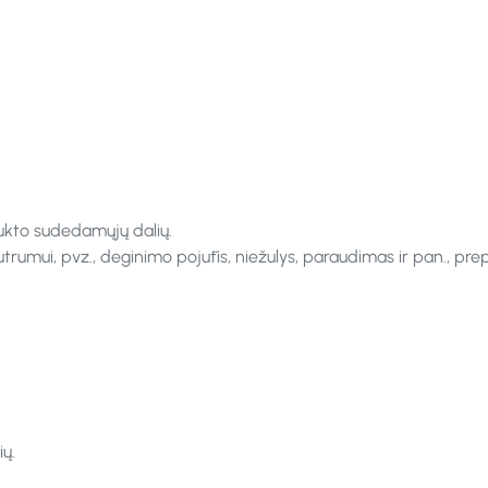
ukto sudedamųjų dalių.
rumui, pvz., deginimo pojūtis, niežulys, paraudimas ir pan., pre
ų.