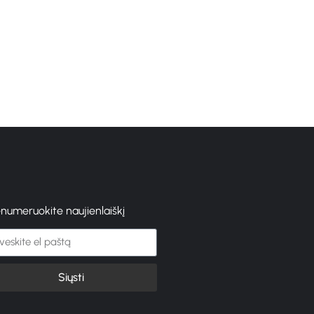
GELINIS LAKAS PURE 
FOREVER CRIMSON 8 
€
10.80
enumeruokite naujienlaiškį
Siųsti