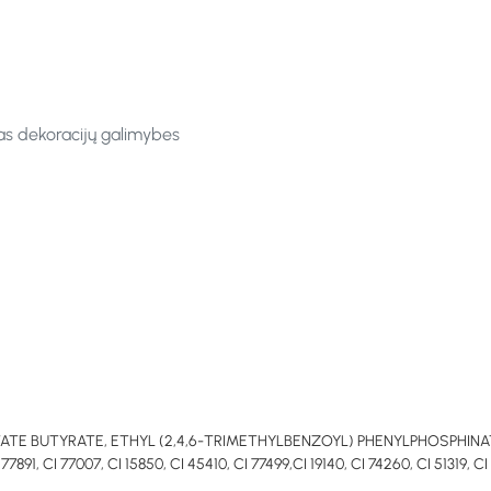
tas dekoracijų galimybes
E BUTYRATE, ETHYL (2,4,6-TRIMETHYLBENZOYL) PHENYLPHOSPHINATE
77007, CI 15850, CI 45410, CI 77499,CI 19140, CI 74260, CI 51319, CI 4