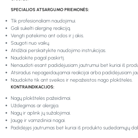
SPECIALIOS ATSARGUMO PRIEMONĖS:
Tik profesionaliam naudojimui.
Gali sukelti alerginę reakciją.
Vengti patekimo ant odos ir į akis.
Saugoti nuo vaikų.
Atidžiai perskaitykite naudojimo instrukcijas.
Naudokite pagal paskirtį.
Nenaudoti esant padidėjusiam jautrumui bet kuriai iš prod
Atsiradus nepageidaujamai reakcijai arba padidėjusiam jaut
Naudokite tik ant sveikos ir nepažeistos nago plokštelės.
KONTRAINDIKACIJOS:
Nagų plokštelės pažeidimai.
Uždegimas ar alergija.
Nagų ir aplink jų sužalojimai.
Įaugę ir vamzdiniai nagai.
Padidėjęs jautrumas bet kuriai iš produkto sudedamųjų dali