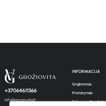
INFORMACIJA
Grąžinimas
+37064611366
Pristatymas
info@groziovita.lt
Sąlygos ir Nuostato