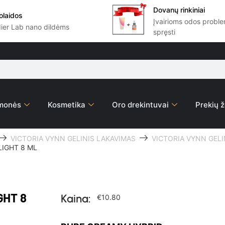
Dovanų rinkiniai
olaidos
Įvairioms odos prob
dier Lab nano dildėms
spręsti
emonės
Kosmetika
Oro drekintuvai
Prekių ž
VICTORIA VYNN GELINIS LAKAVIMAS
VICTORIA VYNN GELIN
LIGHT 8 ML
GHT 8
Kaina:
€
10.80