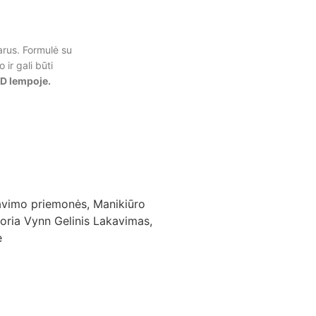
varus. Formulė su
ir gali būti
ED lempoje.
kavimo priemonės
,
Manikiūro
toria Vynn Gelinis Lakavimas
,
e