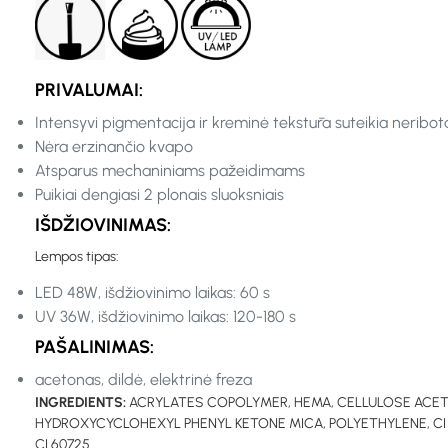
PRIVALUMAI:
Intensyvi pigmentacija ir kreminė tekstūra suteikia neribo
Nėra erzinančio kvapo
Atsparus mechaniniams pažeidimams
Puikiai dengiasi 2 plonais sluoksniais
IŠDŽIOVINIMAS:
Lempos tipas:
LED 48W, išdžiovinimo laikas: 60 s
UV 36W, išdžiovinimo laikas: 120-180 s
PAŠALINIMAS:
acetonas, dildė, elektrinė freza
INGREDIENTS:
ACRYLATES COPOLYMER, HEMA, CELLULOSE ACETAT
HYDROXYCYCLOHEXYL PHENYL KETONE MICA, POLYETHYLENE, CI 77891, CI 
CI 60725.