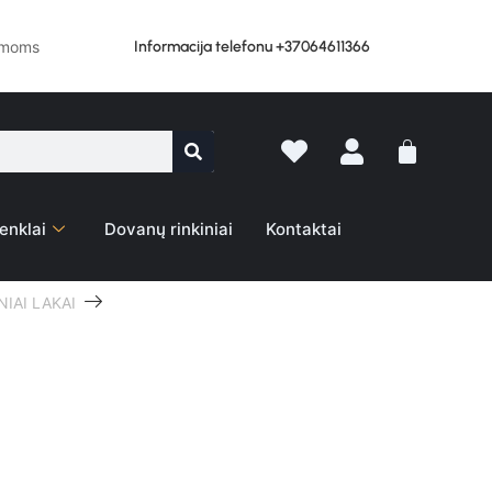
Informacija telefonu +37064611366
lemoms
enklai
Dovanų rinkiniai
Kontaktai
IAI LAKAI