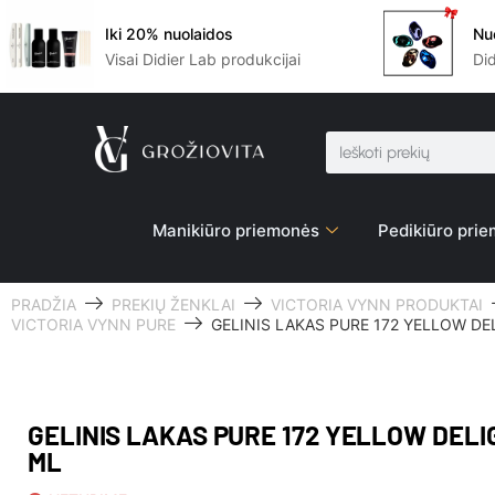
Iki 20% nuolaidos
Nu
Visai Didier Lab produkcijai
Di
Manikiūro priemonės
Pedikiūro pri
PRADŽIA
PREKIŲ ŽENKLAI
VICTORIA VYNN PRODUKTAI
VICTORIA VYNN PURE
GELINIS LAKAS PURE 172 YELLOW DE
GELINIS LAKAS PURE 172 YELLOW DELI
ML