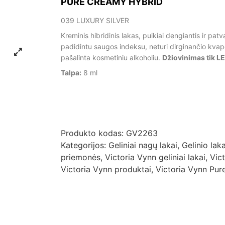
PURE CREAMY HYBRID
039 LUXURY SILVER
Kreminis hibridinis lakas, puikiai dengiantis ir pat
padidintu saugos indeksu, neturi dirginančio kvapo 
pašalinta kosmetiniu alkoholiu.
Džiovinimas tik L
Talpa:
8 ml
Produkto kodas:
GV2263
Kategorijos:
Geliniai nagų lakai
,
Gelinio la
priemonės
,
Victoria Vynn geliniai lakai
,
Vic
Victoria Vynn produktai
,
Victoria Vynn Pur