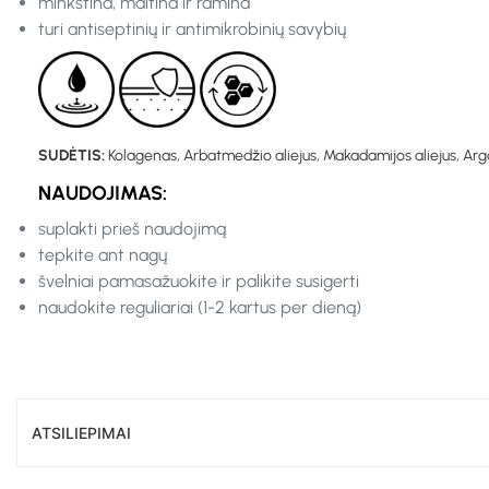
minkština, maitina ir ramina
turi antiseptinių ir antimikrobinių savybių
SUDĖTIS:
Kolagenas, Arbatmedžio aliejus, Makadamijos aliejus, Arga
NAUDOJIMAS:
suplakti prieš naudojimą
tepkite ant nagų
švelniai pamasažuokite ir palikite susigerti
naudokite reguliariai (1-2 kartus per dieną)
ATSILIEPIMAI