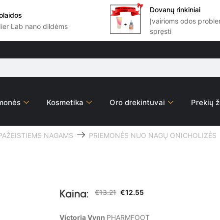
Dovanų rinkiniai
olaidos
Įvairioms odos prob
dier Lab nano dildėms
spręsti
emonės
Kosmetika
Oro drekintuvai
Prekių ž
PAŽEISTIEMS NAGAMS
PRIEMONĖS NUO NAGŲ ONICHOLIZĖS
Kaina:
€
13.21
€
12.55
Victoria Vynn
PHARMFOOT