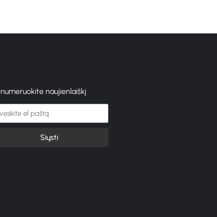
enumeruokite naujienlaiškį
Siųsti