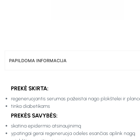
PAPILDOMA INFORMACIJA
PREKĖ SKIRTA:
regeneruojantis serumas pažeistai nago plokštelei ir planc
tinka diabetikams
PREKĖS SAVYBĖS:
skatina epidermio atsinaujinimą
ypatingai gerai regeneruoja odeles esančias aplink nagą