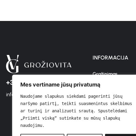
INFORMACIJA
Grąžinimas
+37064611366
Mes vertiname jūsų privatumą
Pristatymas
info@groziovita.lt
Sąlygos ir Nuostato
Naudojame slapukus siekdami pagerinti jūsų 
naršymo patirtį, teikti suasmenintus skelbimus 
Privatumo Politika
ar turinį ir analizuoti srautą. Spustelėdami 
„Priimti viską“ sutinkate su mūsų slapukų 
Kontaktai
naudojimu.