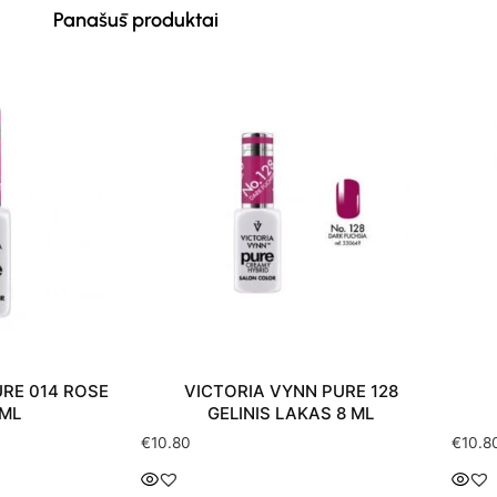
Panašūs produktai
A VYNN PURE 128
GELINIS LAKAS PURE 023
IS LAKAS 8 ML
REALLY RUBBY 8 ML
€
10.80