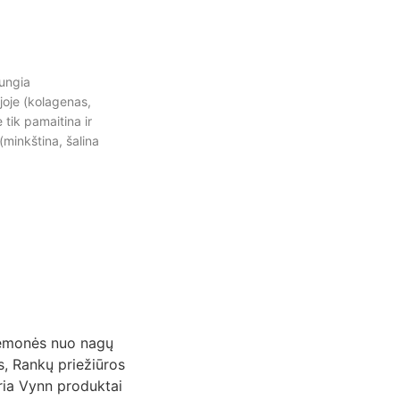
jungia
joje (kolagenas,
tik pamaitina ir
 (minkština, šalina
emonės nuo nagų
s
,
Rankų priežiūros
ria Vynn produktai