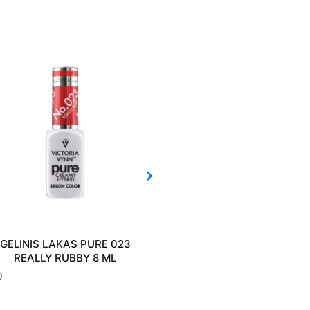
GELINIS LAKAS PURE 016 LILAC
GELINIS LAKAS 
MAY 8 ML
FOREVER CRIM
€
10.80
€
10.80