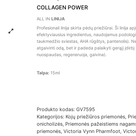
COLLAGEN POWER
ALL IN
LINIJA
Profesionali linija skirta pėdų priežiūrai. Ši linija ap
efektyviausius ingredientus, naudojamus podologi
taukmedžio sviestas, AHA rūgštys, pantenolis). Ne 
atgaivinti odą, bet ir padeda palaikyti gerąjį įdirbį
nuospaudas, regeneruoja, gaivina).
Talpa:
15ml
Produkto kodas:
GV7595
Kategorijos:
Kojų priežiūros priemonės
,
Pri
onicholizės
,
Priemonės pažeistiems nagam
priemonės
,
Victoria Vynn Pharmfoot
,
Victo