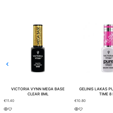
ASE
GELINIS LAKAS PURE 014 ROSE
VICTORI
TIME 8 ML
GELIN
€
10.80
€
10.80