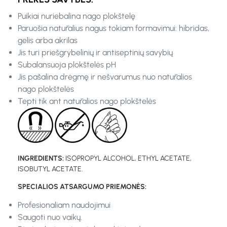
Puikiai nuriebalina nago plokštelę
Paruošia natūralius nagus tokiam formavimui: hibridas,
gelis arba akrilas
Jis turi priešgrybelinių ir antiseptinių savybių
Subalansuoja plokštelės pH
Jis pašalina drėgmę ir nešvarumus nuo natūralios
nago plokštelės
Tepti tik ant natūralios nago plokštelės
INGREDIENTS:
ISOPROPYL ALCOHOL, ETHYL ACETATE,
ISOBUTYL ACETATE.
SPECIALIOS ATSARGUMO PRIEMONĖS:
Profesionaliam naudojimui
Saugoti nuo vaikų.