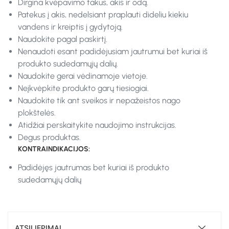
Dirgina kvėpavimo takus, akis ir odą.
Patekus į akis, nedelsiant praplauti dideliu kiekiu
vandens ir kreiptis į gydytoją.
Naudokite pagal paskirtį.
Nenaudoti esant padidėjusiam jautrumui bet kuriai iš
produkto sudedamųjų dalių.
Naudokite gerai vėdinamoje vietoje.
Neįkvėpkite produkto garų tiesiogiai.
Naudokite tik ant sveikos ir nepažeistos nago
plokštelės.
Atidžiai perskaitykite naudojimo instrukcijas.
Degus produktas.
KONTRAINDIKACIJOS:
Padidėjęs jautrumas bet kuriai iš produkto
sudedamųjų dalių
ATSILIEPIMAI