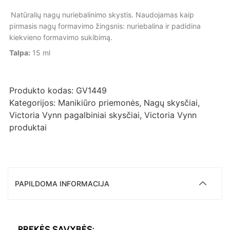
Natūralių nagų nuriebalinimo skystis. Naudojamas kaip
pirmasis nagų formavimo žingsnis: nuriebalina ir padidina
kiekvieno formavimo sukibimą.
Talpa:
15 ml
Produkto kodas:
GV1449
Kategorijos:
Manikiūro priemonės
,
Nagų skysčiai
,
Victoria Vynn pagalbiniai skysčiai
,
Victoria Vynn
produktai
PAPILDOMA INFORMACIJA
PREKĖS SAVYBĖS: