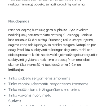
nuskausminamąjį poveikį, sumažina audinių jautrumą
Naudojimas
Prieš naudojimą buteliuką gerai suplakite. Ryte ir vakare
nedidelį kiekį serumo tepkite ant visų 10-ies nagų (1 didelio
lašo pakanka 10-čiai pirštų). Priemonę reikia užtepti ir įtrinti į
augimo zoną odelių srityje, kol visiškai susigers. Netepkite per
daug! Produktui suaktyvinti reikalingas deguonis, todėl per
didelis produkto kiekis neleis veikliajai medžiagai sureaguoti ir
suaktyvinti grybienos naikinimo procesą. Priemonė labai
ekonomiška, vienos 10 ml tūbelės užtenka 2-3 mėn.
Indikacijos
Tinka diabetu sergantiems žmonėms
Tinka atopiniu dermatitu sergantiems žmonėms
Tinka nėščiosioms ir žingančioms moterims
Tinka vaikams nuo 3 metų
Sudėtis