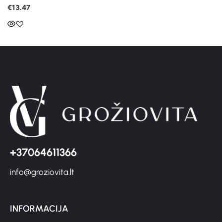
€
13.47
+37064611366
info@groziovita.lt
INFORMACIJA