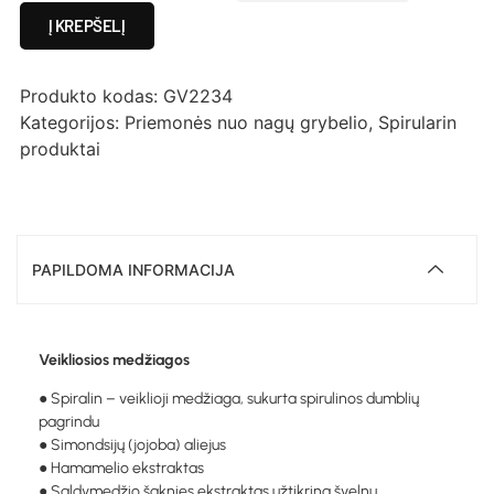
Į KREPŠELĮ
Produkto kodas:
GV2234
Kategorijos:
Priemonės nuo nagų grybelio
,
Spirularin
produktai
PAPILDOMA INFORMACIJA
Veikliosios medžiagos
● Spiralin – veiklioji medžiaga, sukurta spirulinos dumblių
pagrindu
● Simondsijų (jojoba) aliejus
● Hamamelio ekstraktas
● Saldymedžio šaknies ekstraktas užtikrina švelnų