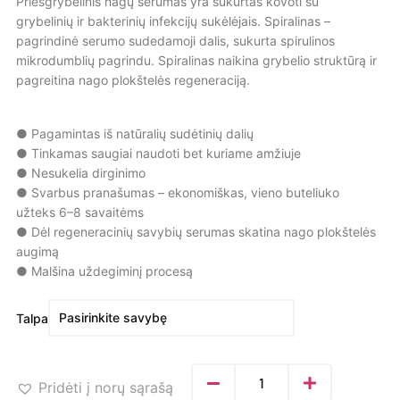
Priešgrybelinis nagų serumas yra sukurtas kovoti su
grybelinių ir bakterinių infekcijų sukėlėjais. Spiralinas –
pagrindinė serumo sudedamoji dalis, sukurta spirulinos
mikrodumblių pagrindu. Spiralinas naikina grybelio struktūrą ir
pagreitina nago plokštelės regeneraciją.
● Pagamintas iš natūralių sudėtinių dalių
● Tinkamas saugiai naudoti bet kuriame amžiuje
● Nesukelia dirginimo
● Svarbus pranašumas – ekonomiškas, vieno buteliuko
užteks 6–8 savaitėms
● Dėl regeneracinių savybių serumas skatina nago plokštelės
augimą
● Malšina uždegiminį procesą
Talpa
Pridėti į norų sąrašą