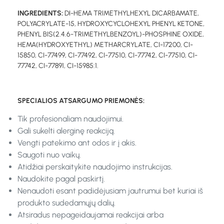
INGREDIENTS:
DI-HEMA TRIMETHYLHEXYL DICARBAMATE,
POLYACRYLATE-15, HYDROXYCYCLOHEXYL PHENYL KETONE,
PHENYL BIS(2.4.6-TRIMETHYLBENZOYL)-PHOSPHINE OXIDE,
HEMA(HYDROXYETHYL) METHARCRYLATE, CI-17200, CI-
15850, CI-77499, CI-77492, CI-77510, CI-77742, CI-77510, CI-
77742, CI-77891, CI-15985:1.
SPECIALIOS ATSARGUMO PRIEMONĖS:
Tik profesionaliam naudojimui.
Gali sukelti alerginę reakciją.
Vengti patekimo ant odos ir į akis.
Saugoti nuo vaikų.
Atidžiai perskaitykite naudojimo instrukcijas.
Naudokite pagal paskirtį.
Nenaudoti esant padidėjusiam jautrumui bet kuriai iš
produkto sudedamųjų dalių.
Atsiradus nepageidaujamai reakcijai arba