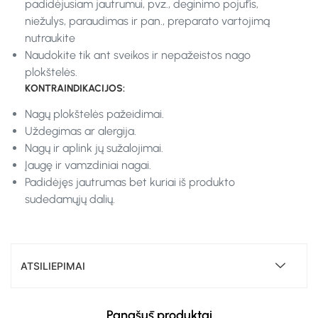
padidėjusiam jautrumui, pvz., deginimo pojūtis,
niežulys, paraudimas ir pan., preparato vartojimą
nutraukite
Naudokite tik ant sveikos ir nepažeistos nago
plokštelės.
KONTRAINDIKACIJOS:
Nagų plokštelės pažeidimai.
Uždegimas ar alergija.
Nagų ir aplink jų sužalojimai.
Įaugę ir vamzdiniai nagai.
Padidėjęs jautrumas bet kuriai iš produkto
sudedamųjų dalių.
ATSILIEPIMAI
Panašūs produktai