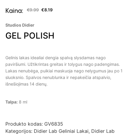
Kaina:
€
9.99
€
8.19
Studios Didier
GEL POLISH
Gelinis lakas idealiai dengia spalvą slysdamas nago
paviršiumi. Užtikrintas greitas ir tolygus nago padengimas.
Lakas nenubėga, puikiai maskuoja nago nelygumus jau po 1
sluoksnio. Spalvos nenublunka ir nepakeičia atspalvio,
išnešiojimas 14 dienų.
Talpa:
8 ml
Produkto kodas:
GV6835
Kategorijos:
Didier Lab Geliniai Lakai
,
Didier Lab