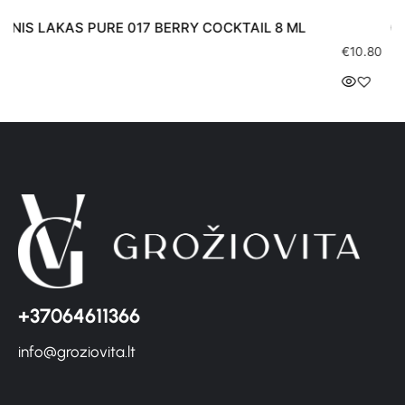
GELINIS LAKAS PURE 014 ROSE TIME 8 ML
€
10.80
+37064611366
info@groziovita.lt