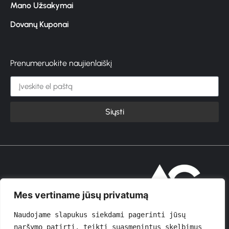
Mano Užsakymai
Dovanų Kuponai
Prenumeruokite naujienlaiškį
Siųsti
© 2026 GROŽIOVITA
Mes vertiname jūsų privatumą
Naudojame slapukus siekdami pagerinti jūsų 
naršymo patirtį, teikti suasmenintus skelbimus 