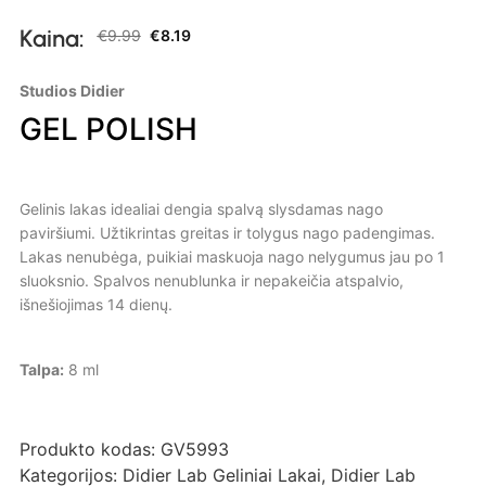
Kaina:
€
9.99
€
8.19
Studios Didier
GEL POLISH
Gelinis lakas idealiai dengia spalvą slysdamas nago
paviršiumi. Užtikrintas greitas ir tolygus nago padengimas.
Lakas nenubėga, puikiai maskuoja nago nelygumus jau po 1
sluoksnio. Spalvos nenublunka ir nepakeičia atspalvio,
išnešiojimas 14 dienų.
Talpa:
8 ml
Produkto kodas:
GV5993
Kategorijos:
Didier Lab Geliniai Lakai
,
Didier Lab