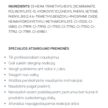
INGREDIENTS:
DI-HEMA TRIMETHYLHEXYL DICARBAMATE,
POLYACRYLATE-15, HYDROXYCYCLOHEXYL PHENYL KETONE,
PHENYL BIS(2.4.6-TRIMETHYLBENZOYL)-PHOSPHINE OXIDE,
HEMA(HYDROXYETHYL) METHARCRYLATE, CI-17200, CI-
15850, CI-77499, CI-77492, CI-77510, CI-77742, CI-77510, CI-
77742, CI-77891, CI-15985:1.
SPECIALIOS ATSARGUMO PRIEMONĖS:
Tik profesionaliam naudojimui.
Gali sukelti alerginę reakciją.
Vengti patekimo ant odos ir į akis.
Saugoti nuo vaikų.
Atidžiai perskaitykite naudojimo instrukcijas.
Naudokite pagal paskirtį.
Nenaudoti esant padidėjusiam jautrumui bet kuriai iš
produkto sudedamųjų dalių.
Atsiradus nepageidaujamai reakcijai arba