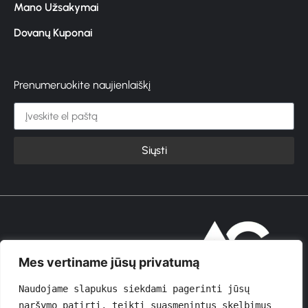
Mano Užsakymai
Dovanų Kuponai
Prenumeruokite naujienlaiškį
Siųsti
© 2026 GROŽIOVITA
Mes vertiname jūsų privatumą
Naudojame slapukus siekdami pagerinti jūsų 
naršymo patirtį, teikti suasmenintus skelbimus 