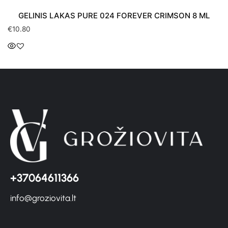
GELINIS LAKAS PURE 024 FOREVER CRIMSON 8 ML
€
10.80
+37064611366
info@groziovita.lt