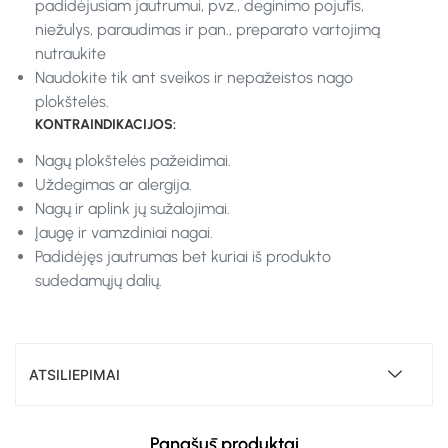
padidėjusiam jautrumui, pvz., deginimo pojūtis,
niežulys, paraudimas ir pan., preparato vartojimą
nutraukite
Naudokite tik ant sveikos ir nepažeistos nago
plokštelės.
KONTRAINDIKACIJOS:
Nagų plokštelės pažeidimai.
Uždegimas ar alergija.
Nagų ir aplink jų sužalojimai.
Įaugę ir vamzdiniai nagai.
Padidėjęs jautrumas bet kuriai iš produkto
sudedamųjų dalių.
ATSILIEPIMAI
Panašūs produktai