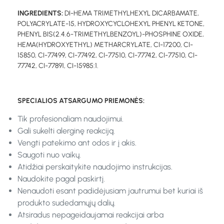
INGREDIENTS:
DI-HEMA TRIMETHYLHEXYL DICARBAMATE,
POLYACRYLATE-15, HYDROXYCYCLOHEXYL PHENYL KETONE,
PHENYL BIS(2.4.6-TRIMETHYLBENZOYL)-PHOSPHINE OXIDE,
HEMA(HYDROXYETHYL) METHARCRYLATE, CI-17200, CI-
15850, CI-77499, CI-77492, CI-77510, CI-77742, CI-77510, CI-
77742, CI-77891, CI-15985:1.
SPECIALIOS ATSARGUMO PRIEMONĖS:
Tik profesionaliam naudojimui.
Gali sukelti alerginę reakciją.
Vengti patekimo ant odos ir į akis.
Saugoti nuo vaikų.
Atidžiai perskaitykite naudojimo instrukcijas.
Naudokite pagal paskirtį.
Nenaudoti esant padidėjusiam jautrumui bet kuriai iš
produkto sudedamųjų dalių.
Atsiradus nepageidaujamai reakcijai arba