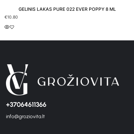
GELINIS LAKAS PURE 022 EVER POPPY 8 ML
€
10.80
+37064611366
info@groziovita.lt