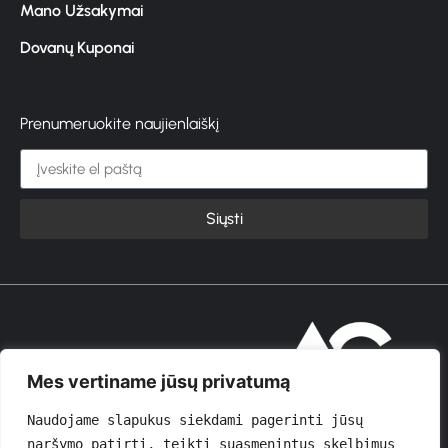
Mano Užsakymai
Dovanų Kuponai
Prenumeruokite naujienlaiškį
Siųsti
© 2026 GROŽIOVITA
Mes vertiname jūsų privatumą
Naudojame slapukus siekdami pagerinti jūsų 
naršymo patirtį, teikti suasmenintus skelbimus 