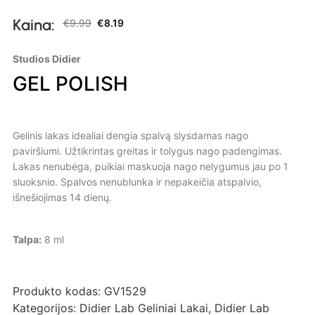
Kaina:
€
9.99
€
8.19
Studios Didier
GEL POLISH
Gelinis lakas idealiai dengia spalvą slysdamas nago
paviršiumi. Užtikrintas greitas ir tolygus nago padengimas.
Lakas nenubėga, puikiai maskuoja nago nelygumus jau po 1
sluoksnio. Spalvos nenublunka ir nepakeičia atspalvio,
išnešiojimas 14 dienų.
Talpa:
8 ml
Produkto kodas:
GV1529
Kategorijos:
Didier Lab Geliniai Lakai
,
Didier Lab