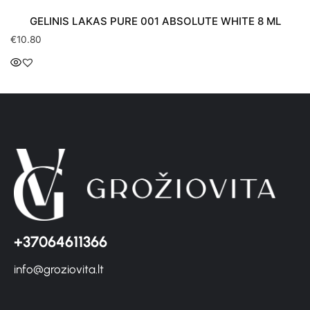
GELINIS LAKAS PURE 001 ABSOLUTE WHITE 8 ML
€
10.80
+37064611366
info@groziovita.lt