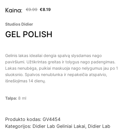
Kaina:
€
9.99
€
8.19
Studios Didier
GEL POLISH
Gelinis lakas idealiai dengia spalvą slysdamas nago
paviršiumi. Užtikrintas greitas ir tolygus nago padengimas.
Lakas nenubėga, puikiai maskuoja nago nelygumus jau po 1
sluoksnio. Spalvos nenublunka ir nepakeičia atspalvio,
išnešiojimas 14 dienų.
Talpa:
8 ml
Produkto kodas:
GV4454
Kategorijos:
Didier Lab Geliniai Lakai
,
Didier Lab