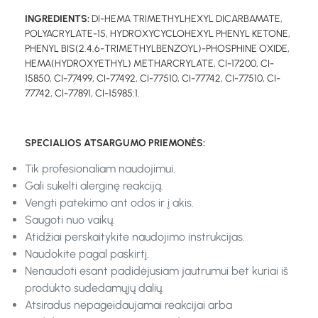
INGREDIENTS:
DI-HEMA TRIMETHYLHEXYL DICARBAMATE,
POLYACRYLATE-15, HYDROXYCYCLOHEXYL PHENYL KETONE,
PHENYL BIS(2.4.6-TRIMETHYLBENZOYL)-PHOSPHINE OXIDE,
HEMA(HYDROXYETHYL) METHARCRYLATE, CI-17200, CI-
15850, CI-77499, CI-77492, CI-77510, CI-77742, CI-77510, CI-
77742, CI-77891, CI-15985:1.
SPECIALIOS ATSARGUMO PRIEMONĖS:
Tik profesionaliam naudojimui.
Gali sukelti alerginę reakciją.
Vengti patekimo ant odos ir į akis.
Saugoti nuo vaikų.
Atidžiai perskaitykite naudojimo instrukcijas.
Naudokite pagal paskirtį.
Nenaudoti esant padidėjusiam jautrumui bet kuriai iš
produkto sudedamųjų dalių.
Atsiradus nepageidaujamai reakcijai arba