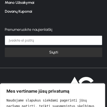
Mano Užsakymai
Dovanų Kuponai
Prenumeruokite naujienlaiškį
Siųsti
© 2026 GROŽIOVITA
Mes vertiname jūsų privatumą
Naudojame slapukus siekdami pagerinti jūsų 
naršymo patirtį, teikti suasmenintus skelbimus 