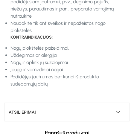
padidėjusiam jautrumui, pvz., deginimo pojūtis,
niežulys, paraudimas ir pan., preparato vartojimą
nutraukite
Naudokite tik ant sveikos ir nepažeistos nago
plokštelės.
KONTRAINDIKACIJOS:
Nagų plokštelės pažeidimai.
Uždegimas ar alergija.
Nagų ir aplink jų sužalojimai.
Įaugę ir vamzdiniai nagai.
Padidėjęs jautrumas bet kuriai iš produkto
sudedamųjų dalių.
ATSILIEPIMAI
Panašūs produktai