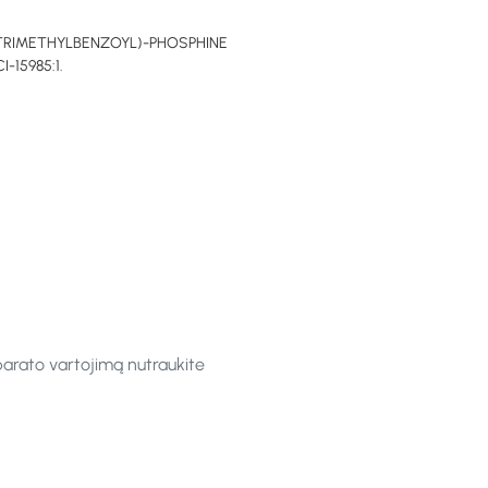
-TRIMETHYLBENZOYL)-PHOSPHINE
-15985:1.
parato vartojimą nutraukite