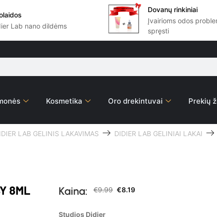
Dovanų rinkiniai
olaidos
Įvairioms odos prob
dier Lab nano dildėms
spręsti
emonės
Kosmetika
Oro drekintuvai
Prekių ž
IDIER LAB GELINIS LAKAVIMAS
DIDIER LAB GELINIAI LAKAI
SY 8ML
Kaina:
€
9.99
€
8.19
Studios Didier