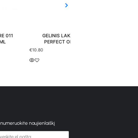
GELINIS LAKAS PURE 019
GELINIS LAKAS PURE 
PERFECT ORANGE 8 ML
SWEET ICE CREAM 8 
0
€
10.80
enumeruokite naujienlaiškį