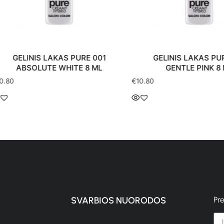
 PURE 001
GELINIS LAKAS PURE 011
ITE 8 ML
GENTLE PINK 8 ML
€
10.80
€
10.8
SVARBIOS NUORODOS
Pr