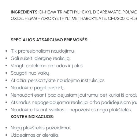
INGREDIENTS:
DI-HEMA TRIMETHYLHEXYL DICARBAMATE, POLYAC
OXIDE, HEMA(HYDROXYETHYL) METHARCRYLATE, CI-17200, CI-15850, CI
SPECIALIOS ATSARGUMO PRIEMONĖS:
Tik profesionaliam naudojimui.
Gali sukelti alerginę reakciją.
Vengti patekimo ant odos ir į akis.
Saugoti nuo vaikų.
Atidžiai perskaitykite naudojimo instrukcijas.
Naudokite pagal paskirtį.
Nenaudoti esant padidėjusiam jautrumui bet kuriai iš prod
Atsiradus nepageidaujamai reakcijai arba padidėjusiam jaut
Naudokite tik ant sveikos ir nepažeistos nago plokštelės.
KONTRAINDIKACIJOS:
Nagų plokštelės pažeidimai.
Uždegimas ar alergija.