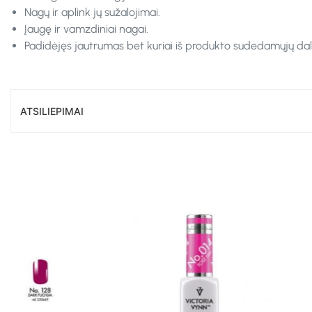
Nagų ir aplink jų sužalojimai.
Įaugę ir vamzdiniai nagai.
Padidėjęs jautrumas bet kuriai iš produkto sudedamųjų dali
ATSILIEPIMAI