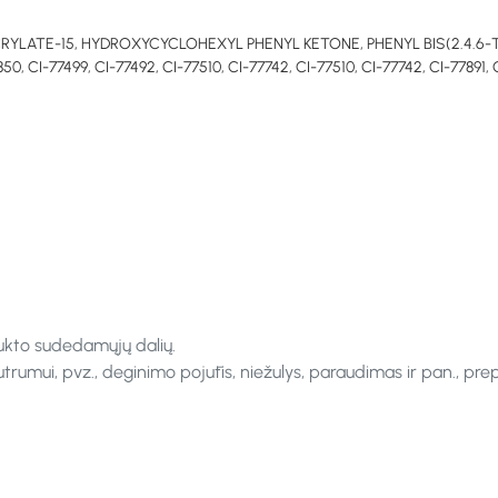
RYLATE-15, HYDROXYCYCLOHEXYL PHENYL KETONE, PHENYL BIS(2.4.6
-77499, CI-77492, CI-77510, CI-77742, CI-77510, CI-77742, CI-77891, CI
ukto sudedamųjų dalių.
rumui, pvz., deginimo pojūtis, niežulys, paraudimas ir pan., pre