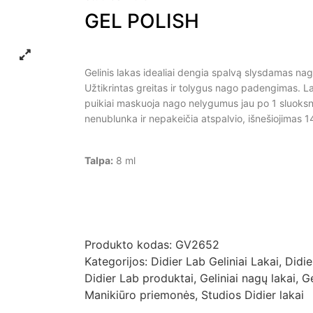
GEL POLISH
Gelinis lakas idealiai dengia spalvą slysdamas nag
Užtikrintas greitas ir tolygus nago padengimas. 
puikiai maskuoja nago nelygumus jau po 1 sluoksn
nenublunka ir nepakeičia atspalvio, išnešiojimas 1
Talpa:
8 ml
Produkto kodas:
GV2652
Kategorijos:
Didier Lab Geliniai Lakai
,
Didie
Didier Lab produktai
,
Geliniai nagų lakai
,
G
Manikiūro priemonės
,
Studios Didier lakai