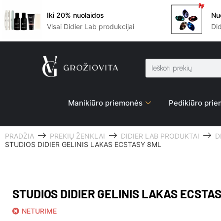
Iki 20% nuolaidos
Nu
Visai Didier Lab produkcijai
Di
Manikiūro priemonės
Pedikiūro pri
PRADŽIA
PREKIŲ ŽENKLAI
DIDIER LAB PRODUKTAI
D
STUDIOS DIDIER GELINIS LAKAS ECSTASY 8ML
STUDIOS DIDIER GELINIS LAKAS ECSTA
NETURIME