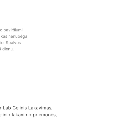
o paviršiumi.
Lakas nenubėga,
io. Spalvos
4 dienų.
r Lab Gelinis Lakavimas
,
elinio lakavimo priemonės
,