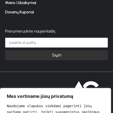
Mano Užsakymai
Dovanų Kuponai
Prenumeruokite naujienlaiškį
Siųsti
© 2026 GROŽIOVITA
Mes vertiname jūsų privatumą
Naudojame slapukus siekdami pagerinti jūsų 
naršymo patirtį, teikti suasmenintus skelbimus 