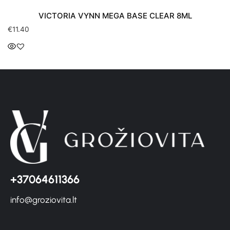
VICTORIA VYNN MEGA BASE CLEAR 8ML
€
11.40
+37064611366
info@groziovita.lt