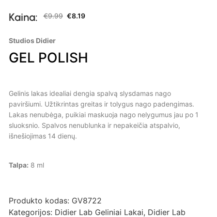
Kaina:
€
9.99
€
8.19
Studios Didier
GEL POLISH
Gelinis lakas idealiai dengia spalvą slysdamas nago
paviršiumi. Užtikrintas greitas ir tolygus nago padengimas.
Lakas nenubėga, puikiai maskuoja nago nelygumus jau po 1
sluoksnio. Spalvos nenublunka ir nepakeičia atspalvio,
išnešiojimas 14 dienų.
Talpa:
8 ml
Produkto kodas:
GV8722
Kategorijos:
Didier Lab Geliniai Lakai
,
Didier Lab