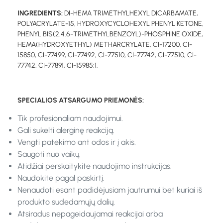
INGREDIENTS:
DI-HEMA TRIMETHYLHEXYL DICARBAMATE,
POLYACRYLATE-15, HYDROXYCYCLOHEXYL PHENYL KETONE,
PHENYL BIS(2.4.6-TRIMETHYLBENZOYL)-PHOSPHINE OXIDE,
HEMA(HYDROXYETHYL) METHARCRYLATE, CI-17200, CI-
15850, CI-77499, CI-77492, CI-77510, CI-77742, CI-77510, CI-
77742, CI-77891, CI-15985:1.
SPECIALIOS ATSARGUMO PRIEMONĖS:
Tik profesionaliam naudojimui.
Gali sukelti alerginę reakciją.
Vengti patekimo ant odos ir į akis.
Saugoti nuo vaikų.
Atidžiai perskaitykite naudojimo instrukcijas.
Naudokite pagal paskirtį.
Nenaudoti esant padidėjusiam jautrumui bet kuriai iš
produkto sudedamųjų dalių.
Atsiradus nepageidaujamai reakcijai arba