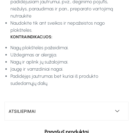
padidėjusiam jautrumui, pvz., deginimo pojūtis,
niežulys, paraudimas ir pan., preparato vartojimą
nutraukite
Naudokite tik ant sveikos ir nepažeistos nago
plokštelės.
KONTRAINDIKACIJOS:
Nagų plokštelės pažeidimai.
Uždegimas ar alergija.
Nagų ir aplink jų sužalojimai.
Įaugę ir vamzdiniai nagai.
Padidėjęs jautrumas bet kuriai iš produkto
sudedamųjų dalių.
ATSILIEPIMAI
Panašūs produktai