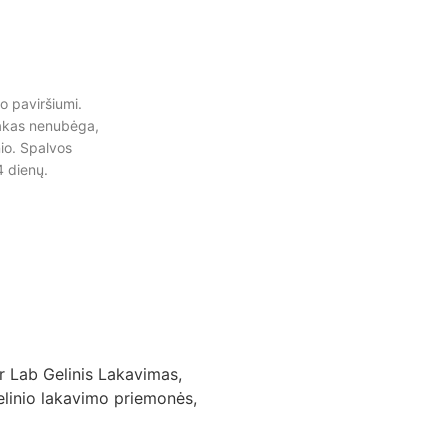
o paviršiumi.
Lakas nenubėga,
io. Spalvos
4 dienų.
r Lab Gelinis Lakavimas
,
elinio lakavimo priemonės
,