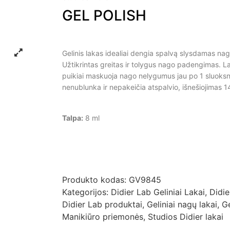
GEL POLISH
Gelinis lakas idealiai dengia spalvą slysdamas nag
Užtikrintas greitas ir tolygus nago padengimas. 
puikiai maskuoja nago nelygumus jau po 1 sluoksn
nenublunka ir nepakeičia atspalvio, išnešiojimas 1
Talpa:
8 ml
Produkto kodas:
GV9845
Kategorijos:
Didier Lab Geliniai Lakai
,
Didie
Didier Lab produktai
,
Geliniai nagų lakai
,
G
Manikiūro priemonės
,
Studios Didier lakai