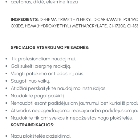
acetonas, dildė, elektrinė freza
INGREDIENTS:
DI-HEMA TRIMETHYLHEXYL DICARBAMATE, POLYAC
OXIDE, HEMA(HYDROXYETHYL) METHARCRYLATE, CI-17200, CI-15850, CI
SPECIALIOS ATSARGUMO PRIEMONĖS:
Tik profesionaliam naudojimui.
Gali sukelti alerginę reakciją.
Vengti patekimo ant odos ir į akis.
Saugoti nuo vaikų.
Atidžiai perskaitykite naudojimo instrukcijas.
Naudokite pagal paskirtį.
Nenaudoti esant padidėjusiam jautrumui bet kuriai iš prod
Atsiradus nepageidaujamai reakcijai arba padidėjusiam jaut
Naudokite tik ant sveikos ir nepažeistos nago plokštelės.
KONTRAINDIKACIJOS:
Nagų plokštelės pažeidimai.