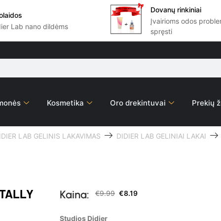
Dovanų rinkiniai
olaidos
Įvairioms odos prob
dier Lab nano dildėms
spręsti
emonės
Kosmetika
Oro drekintuvai
Prekių ž
IDIER LAB GELINIS LAKAVIMAS
DIDIER LAB GELINIAI LAKAI
OTALLY
Kaina:
€
9.99
€
8.19
Studios Didier