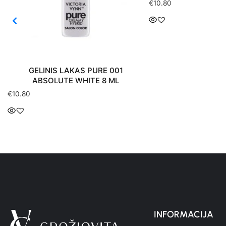
€
10.80
PURE 001
TE 8 ML
€
10.80
INFORMACIJA