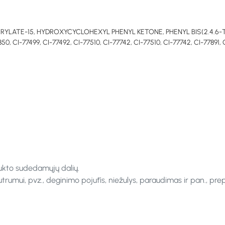
RYLATE-15, HYDROXYCYCLOHEXYL PHENYL KETONE, PHENYL BIS(2.4.6
-77499, CI-77492, CI-77510, CI-77742, CI-77510, CI-77742, CI-77891, CI
ukto sudedamųjų dalių.
rumui, pvz., deginimo pojūtis, niežulys, paraudimas ir pan., pre