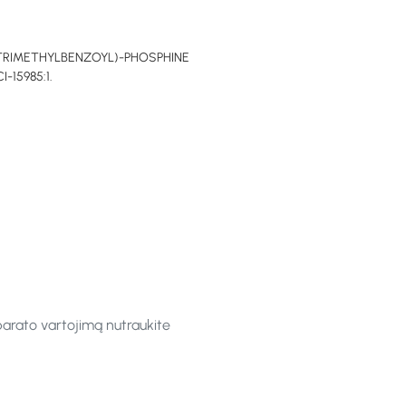
-TRIMETHYLBENZOYL)-PHOSPHINE
-15985:1.
parato vartojimą nutraukite