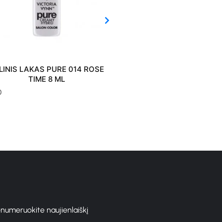
ROSE
GELINIS LAKAS PURE 010 PINK
GELINIS
GLAMOR 8 ML
SUBTLE
€
10.80
€
10.80
enumeruokite naujienlaiškį