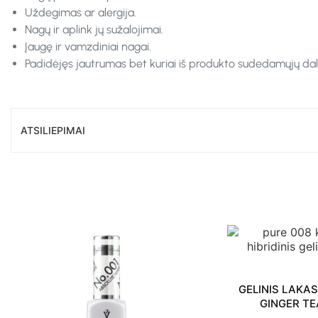
Uždegimas ar alergija.
Nagų ir aplink jų sužalojimai.
Įaugę ir vamzdiniai nagai.
Padidėjęs jautrumas bet kuriai iš produkto sudedamųjų dali
ATSILIEPIMAI
GELINIS LAKAS PURE 008
GINGER TEA 8 ML