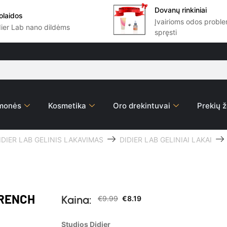
Dovanų rinkiniai
olaidos
Įvairioms odos prob
dier Lab nano dildėms
spręsti
emonės
Kosmetika
Oro drekintuvai
Prekių ž
IDIER LAB GELINIS LAKAVIMAS
DIDIER LAB GELINIAI LAKAI
FRENCH
Kaina:
€
9.99
€
8.19
Studios Didier