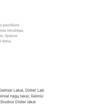
o paviršiumi.
Lakas nenubėga,
io. Spalvos
4 dienų.
Geliniai Lakai
,
Didier Lab
liniai nagų lakai
,
Gelinio
,
Studios Didier lakai