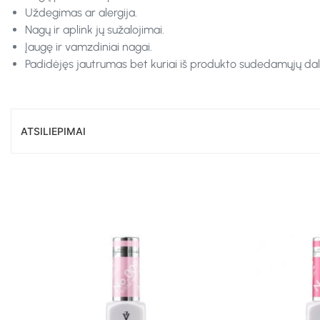
Uždegimas ar alergija.
Nagų ir aplink jų sužalojimai.
Įaugę ir vamzdiniai nagai.
Padidėjęs jautrumas bet kuriai iš produkto sudedamųjų dali
ATSILIEPIMAI