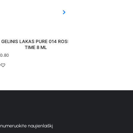
LINIS LAKAS PURE 014 ROSE
GELINIS LAKAS PURE 018
TIME 8 ML
LILAC 8 ML
0
€
10.80
enumeruokite naujienlaiškį