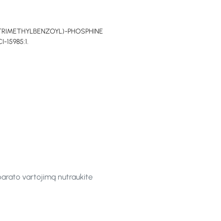
-TRIMETHYLBENZOYL)-PHOSPHINE
-15985:1.
parato vartojimą nutraukite