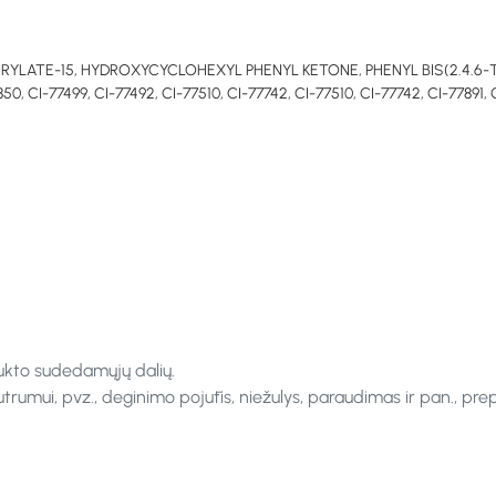
RYLATE-15, HYDROXYCYCLOHEXYL PHENYL KETONE, PHENYL BIS(2.4.6
-77499, CI-77492, CI-77510, CI-77742, CI-77510, CI-77742, CI-77891, CI
ukto sudedamųjų dalių.
rumui, pvz., deginimo pojūtis, niežulys, paraudimas ir pan., pre