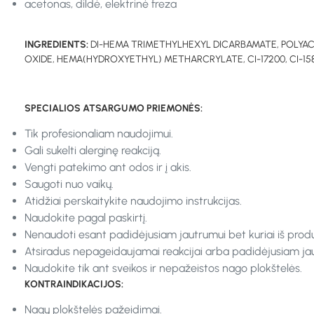
acetonas, dildė, elektrinė freza
INGREDIENTS:
DI-HEMA TRIMETHYLHEXYL DICARBAMATE, POLYAC
OXIDE, HEMA(HYDROXYETHYL) METHARCRYLATE, CI-17200, CI-15850, CI
SPECIALIOS ATSARGUMO PRIEMONĖS:
Tik profesionaliam naudojimui.
Gali sukelti alerginę reakciją.
Vengti patekimo ant odos ir į akis.
Saugoti nuo vaikų.
Atidžiai perskaitykite naudojimo instrukcijas.
Naudokite pagal paskirtį.
Nenaudoti esant padidėjusiam jautrumui bet kuriai iš prod
Atsiradus nepageidaujamai reakcijai arba padidėjusiam jaut
Naudokite tik ant sveikos ir nepažeistos nago plokštelės.
KONTRAINDIKACIJOS:
Nagų plokštelės pažeidimai.