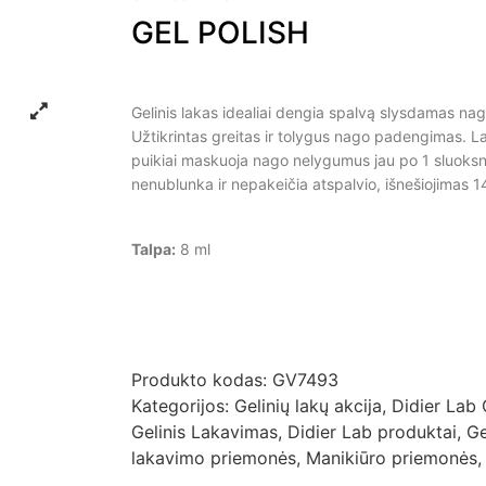
GEL POLISH
Gelinis lakas idealiai dengia spalvą slysdamas nag
Užtikrintas greitas ir tolygus nago padengimas. 
puikiai maskuoja nago nelygumus jau po 1 sluoksn
nenublunka ir nepakeičia atspalvio, išnešiojimas 1
Talpa:
8 ml
Produkto kodas:
GV7493
Kategorijos:
Gelinių lakų akcija
,
Didier Lab 
Gelinis Lakavimas
,
Didier Lab produktai
,
Ge
lakavimo priemonės
,
Manikiūro priemonės