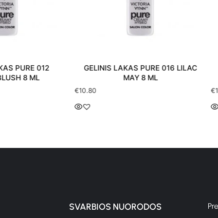
 PURE 012
GELINIS LAKAS PURE 016 LILAC
GE
SH 8 ML
MAY 8 ML
€
10.80
€
10.8
SVARBIOS NUORODOS
Pr