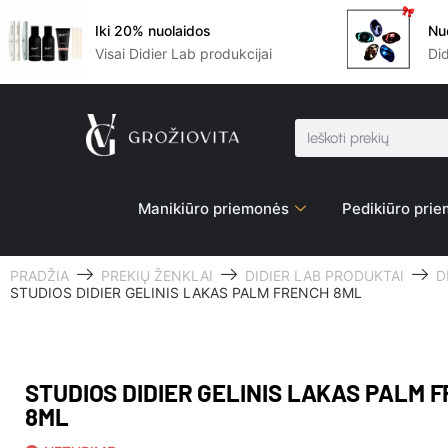
Iki 20% nuolaidos
Nu
Visai Didier Lab produkcijai
Di
Manikiūro priemonės
Pedikiūro pri
PRADŽIA
PREKIŲ ŽENKLAI
DIDIER LAB PRODUKTAI
D
STUDIOS DIDIER GELINIS LAKAS PALM FRENCH 8ML
STUDIOS DIDIER GELINIS LAKAS PALM 
8ML