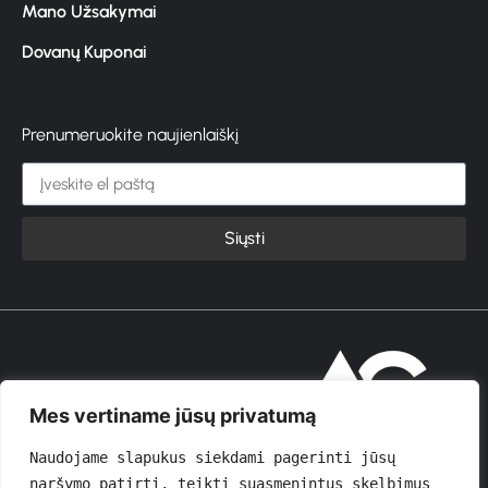
Mano Užsakymai
Dovanų Kuponai
Prenumeruokite naujienlaiškį
Siųsti
© 2026 GROŽIOVITA
Mes vertiname jūsų privatumą
Naudojame slapukus siekdami pagerinti jūsų 
naršymo patirtį, teikti suasmenintus skelbimus 