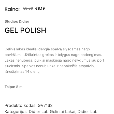
Kaina:
€
9.99
€
8.19
Studios Didier
GEL POLISH
Gelinis lakas idealiai dengia spalvą slysdamas nago
paviršiumi. Užtikrintas greitas ir tolygus nago padengimas.
Lakas nenubėga, puikiai maskuoja nago nelygumus jau po 1
sluoksnio. Spalvos nenublunka ir nepakeičia atspalvio,
išnešiojimas 14 dienų.
Talpa:
8 ml
Produkto kodas:
GV7162
Kategorijos:
Didier Lab Geliniai Lakai
,
Didier Lab