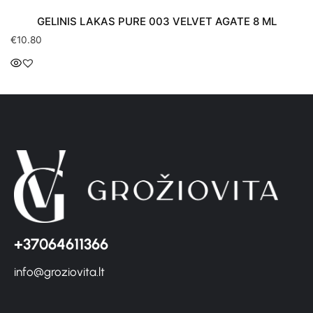
GELINIS LAKAS PURE 003 VELVET AGATE 8 ML
€
10.80
+37064611366
info@groziovita.lt