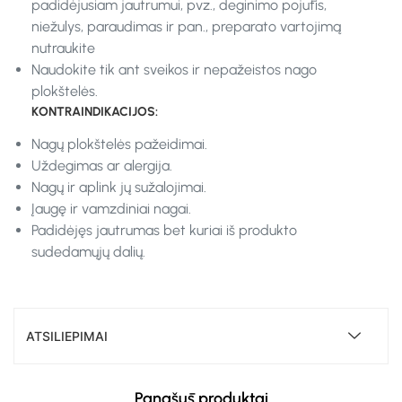
padidėjusiam jautrumui, pvz., deginimo pojūtis,
niežulys, paraudimas ir pan., preparato vartojimą
nutraukite
Naudokite tik ant sveikos ir nepažeistos nago
plokštelės.
KONTRAINDIKACIJOS:
Nagų plokštelės pažeidimai.
Uždegimas ar alergija.
Nagų ir aplink jų sužalojimai.
Įaugę ir vamzdiniai nagai.
Padidėjęs jautrumas bet kuriai iš produkto
sudedamųjų dalių.
ATSILIEPIMAI
Panašūs produktai