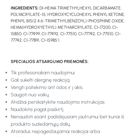
INGREDIENTS:
DI-HEMA TRIMETHYLHEXYL DICARBAMATE,
POLYACRYLATE-15, HYDROXYCYCLOHEXYL PHENYL KETONE,
PHENYL BIS(2.4.6-TRIMETHYLBENZOYL)-PHOSPHINE OXIDE,
HEMA(HYDROXYETHYL) METHARCRYLATE, CI-17200, CI-
15850, CI-77499, CI-77492, CI-77510, CI-77742, CI-77510, CI-
77742, CI-77891, CI-15985:1.
SPECIALIOS ATSARGUMO PRIEMONĖS:
Tik profesionaliam naudojimui.
Gali sukelti alerginę reakciją.
Vengti patekimo ant odos ir į akis.
Saugoti nuo vaikų.
Atidžiai perskaitykite naudojimo instrukcijas.
Naudokite pagal paskirtį.
Nenaudoti esant padidėjusiam jautrumui bet kuriai iš
produkto sudedamųjų dalių.
Atsiradus nepageidaujamai reakcijai arba