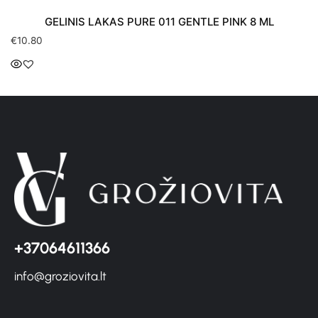
GELINIS LAKAS PURE 011 GENTLE PINK 8 ML
€
10.80
+37064611366
info@groziovita.lt