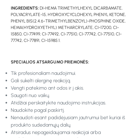
INGREDIENTS:
DI-HEMA TRIMETHYLHEXYL DICARBAMATE,
POLYACRYLATE-15, HYDROXYCYCLOHEXYL PHENYL KETONE,
PHENYL BIS(2.4.6-TRIMETHYLBENZOYL)-PHOSPHINE OXIDE,
HEMA(HYDROXYETHYL) METHARCRYLATE, CI-17200, CI-
15850, CI-77499, CI-77492, CI-77510, CI-77742, CI-77510, CI-
77742, CI-77891, CI-15985:1.
SPECIALIOS ATSARGUMO PRIEMONĖS:
Tik profesionaliam naudojimui.
Gali sukelti alerginę reakciją.
Vengti patekimo ant odos ir į akis.
Saugoti nuo vaikų.
Atidžiai perskaitykite naudojimo instrukcijas.
Naudokite pagal paskirtį.
Nenaudoti esant padidėjusiam jautrumui bet kuriai iš
produkto sudedamųjų dalių.
Atsiradus nepageidaujamai reakcijai arba