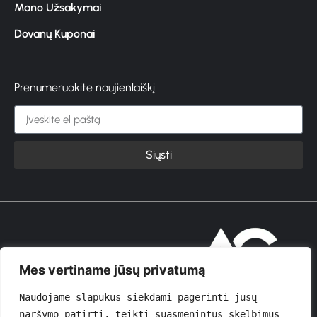
Mano Užsakymai
Dovanų Kuponai
Prenumeruokite naujienlaiškį
Siųsti
© 2026 GROŽIOVITA
Mes vertiname jūsų privatumą
Naudojame slapukus siekdami pagerinti jūsų 
naršymo patirtį, teikti suasmenintus skelbimus 