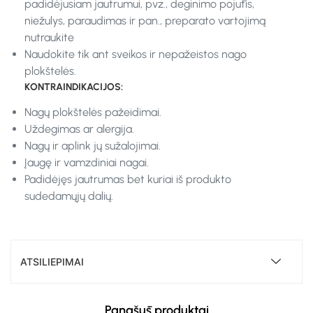
padidėjusiam jautrumui, pvz., deginimo pojūtis,
niežulys, paraudimas ir pan., preparato vartojimą
nutraukite
Naudokite tik ant sveikos ir nepažeistos nago
plokštelės.
KONTRAINDIKACIJOS:
Nagų plokštelės pažeidimai.
Uždegimas ar alergija.
Nagų ir aplink jų sužalojimai.
Įaugę ir vamzdiniai nagai.
Padidėjęs jautrumas bet kuriai iš produkto
sudedamųjų dalių.
ATSILIEPIMAI
Panašūs produktai