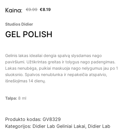
Kaina:
€
9.99
€
8.19
Studios Didier
GEL POLISH
Gelinis lakas idealiai dengia spalvą slysdamas nago
paviršiumi. Užtikrintas greitas ir tolygus nago padengimas.
Lakas nenubėga, puikiai maskuoja nago nelygumus jau po 1
sluoksnio. Spalvos nenublunka ir nepakeičia atspalvio,
išnešiojimas 14 dienų.
Talpa:
8 ml
Produkto kodas:
GV8329
Kategorijos:
Didier Lab Geliniai Lakai
,
Didier Lab