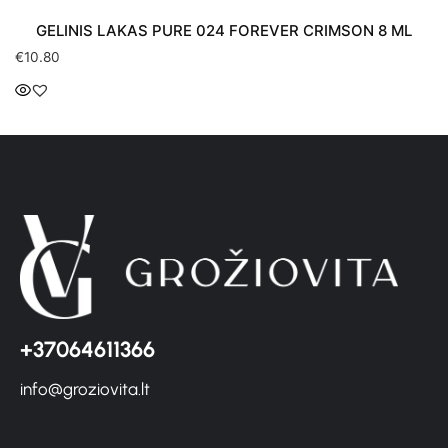
GELINIS LAKAS PURE 024 FOREVER CRIMSON 8 ML
€
10.80
+37064611366
info@groziovita.lt