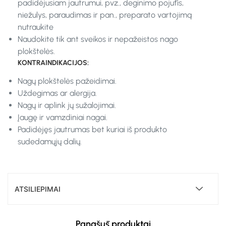
padidėjusiam jautrumui, pvz., deginimo pojūtis,
niežulys, paraudimas ir pan., preparato vartojimą
nutraukite
Naudokite tik ant sveikos ir nepažeistos nago
plokštelės.
KONTRAINDIKACIJOS:
Nagų plokštelės pažeidimai.
Uždegimas ar alergija.
Nagų ir aplink jų sužalojimai.
Įaugę ir vamzdiniai nagai.
Padidėjęs jautrumas bet kuriai iš produkto
sudedamųjų dalių.
ATSILIEPIMAI
Panašūs produktai