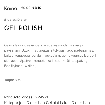
Kaina:
€
9.99
€
8.19
Studios Didier
GEL POLISH
Gelinis lakas idealiai dengia spalvą slysdamas nago
paviršiumi. Užtikrintas greitas ir tolygus nago padengimas.
Lakas nenubėga, puikiai maskuoja nago nelygumus jau po 1
sluoksnio. Spalvos nenublunka ir nepakeičia atspalvio,
išnešiojimas 14 dienų.
Talpa:
8 ml
Produkto kodas:
GV4926
Kategorijos:
Didier Lab Geliniai Lakai
,
Didier Lab