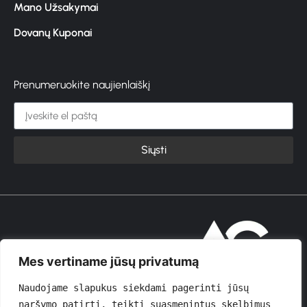
Mano Užsakymai
Dovanų Kuponai
Prenumeruokite naujienlaiškį
Siųsti
© 2026 GROŽIOVITA
Mes vertiname jūsų privatumą
Naudojame slapukus siekdami pagerinti jūsų 
naršymo patirtį, teikti suasmenintus skelbimus 