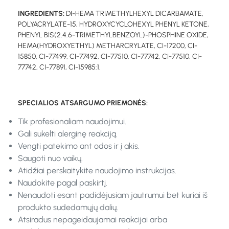
INGREDIENTS:
DI-HEMA TRIMETHYLHEXYL DICARBAMATE,
POLYACRYLATE-15, HYDROXYCYCLOHEXYL PHENYL KETONE,
PHENYL BIS(2.4.6-TRIMETHYLBENZOYL)-PHOSPHINE OXIDE,
HEMA(HYDROXYETHYL) METHARCRYLATE, CI-17200, CI-
15850, CI-77499, CI-77492, CI-77510, CI-77742, CI-77510, CI-
77742, CI-77891, CI-15985:1.
SPECIALIOS ATSARGUMO PRIEMONĖS:
Tik profesionaliam naudojimui.
Gali sukelti alerginę reakciją.
Vengti patekimo ant odos ir į akis.
Saugoti nuo vaikų.
Atidžiai perskaitykite naudojimo instrukcijas.
Naudokite pagal paskirtį.
Nenaudoti esant padidėjusiam jautrumui bet kuriai iš
produkto sudedamųjų dalių.
Atsiradus nepageidaujamai reakcijai arba