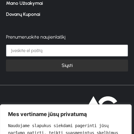
Mano Užsakymai
Dovanų Kuponai
Prenumeruokite naujienlaiškį
Siųsti
© 2026 GROŽIOVITA
Mes vertiname jūsų privatumą
Naudojame slapukus siekdami pagerinti jūsų 
naršymo patirtį, teikti suasmenintus skelbimus 