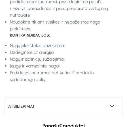
padidėjusiam jautrumui, pvz., deginimo pojūtis,
niežulys, paraudimas ir pan., preparato vartojimą
nutraukite
Naudokite tik ant sveikos ir nepažeistos nago
plokštelės.
KONTRAINDIKACIJOS:
Nagų plokštelės pažeidimai.
Uždegimas ar alergija.
Nagų ir aplink jų sužalojimai.
Įaugę ir vamzdiniai nagai.
Padidėjęs jautrumas bet kuriai iš produkto
sudedamųjų dalių.
ATSILIEPIMAI
Panašūs produktai