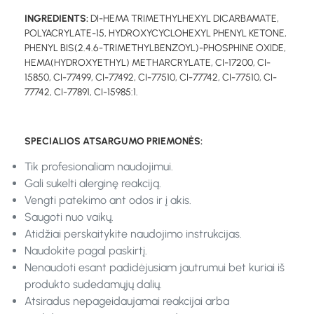
INGREDIENTS:
DI-HEMA TRIMETHYLHEXYL DICARBAMATE,
POLYACRYLATE-15, HYDROXYCYCLOHEXYL PHENYL KETONE,
PHENYL BIS(2.4.6-TRIMETHYLBENZOYL)-PHOSPHINE OXIDE,
HEMA(HYDROXYETHYL) METHARCRYLATE, CI-17200, CI-
15850, CI-77499, CI-77492, CI-77510, CI-77742, CI-77510, CI-
77742, CI-77891, CI-15985:1.
SPECIALIOS ATSARGUMO PRIEMONĖS:
Tik profesionaliam naudojimui.
Gali sukelti alerginę reakciją.
Vengti patekimo ant odos ir į akis.
Saugoti nuo vaikų.
Atidžiai perskaitykite naudojimo instrukcijas.
Naudokite pagal paskirtį.
Nenaudoti esant padidėjusiam jautrumui bet kuriai iš
produkto sudedamųjų dalių.
Atsiradus nepageidaujamai reakcijai arba