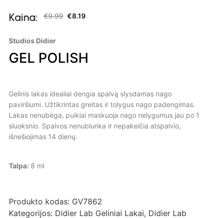
Kaina:
€
9.99
€
8.19
Studios Didier
GEL POLISH
Gelinis lakas idealiai dengia spalvą slysdamas nago
paviršiumi. Užtikrintas greitas ir tolygus nago padengimas.
Lakas nenubėga, puikiai maskuoja nago nelygumus jau po 1
sluoksnio. Spalvos nenublunka ir nepakeičia atspalvio,
išnešiojimas 14 dienų.
Talpa:
8 ml
Produkto kodas:
GV7862
Kategorijos:
Didier Lab Geliniai Lakai
,
Didier Lab