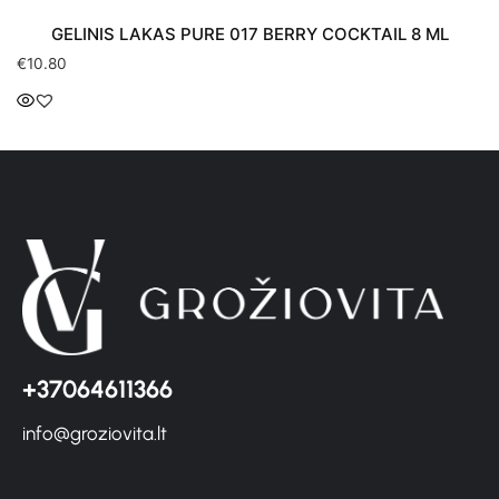
GELINIS LAKAS PURE 017 BERRY COCKTAIL 8 ML
€
10.80
+37064611366
info@groziovita.lt