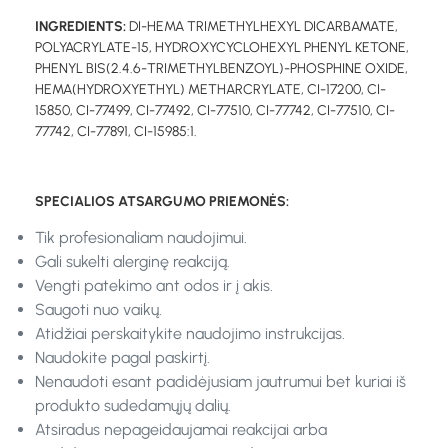
INGREDIENTS:
DI-HEMA TRIMETHYLHEXYL DICARBAMATE,
POLYACRYLATE-15, HYDROXYCYCLOHEXYL PHENYL KETONE,
PHENYL BIS(2.4.6-TRIMETHYLBENZOYL)-PHOSPHINE OXIDE,
HEMA(HYDROXYETHYL) METHARCRYLATE, CI-17200, CI-
15850, CI-77499, CI-77492, CI-77510, CI-77742, CI-77510, CI-
77742, CI-77891, CI-15985:1.
SPECIALIOS ATSARGUMO PRIEMONĖS:
Tik profesionaliam naudojimui.
Gali sukelti alerginę reakciją.
Vengti patekimo ant odos ir į akis.
Saugoti nuo vaikų.
Atidžiai perskaitykite naudojimo instrukcijas.
Naudokite pagal paskirtį.
Nenaudoti esant padidėjusiam jautrumui bet kuriai iš
produkto sudedamųjų dalių.
Atsiradus nepageidaujamai reakcijai arba