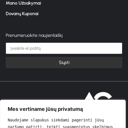
Mano Užsakymai
Dovanų Kuponai
Prenumeruokite naujienlaiškį
Siųsti
© 2026 GROŽIOVITA
Mes vertiname jūsų privatumą
Naudojame slapukus siekdami pagerinti jūsų 
naršymo patirtį, teikti suasmenintus skelbimus 