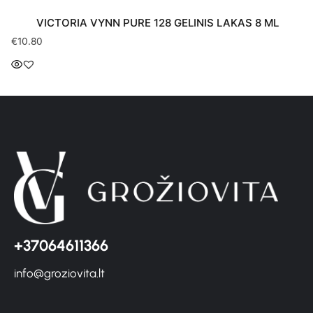
VICTORIA VYNN PURE 128 GELINIS LAKAS 8 ML
€
10.80
+37064611366
info@groziovita.lt