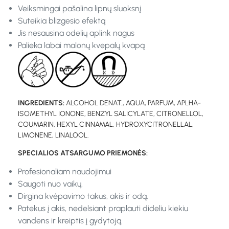
Veiksmingai pašalina lipnų sluoksnį
Suteikia blizgesio efektą
Jis nesausina odelių aplink nagus
Palieka labai malonų kvepalų kvapą
INGREDIENTS:
ALCOHOL DENAT., AQUA, PARFUM, APLHA-
ISOMETHYL IONONE, BENZYL SALICYLATE, CITRONELLOL,
COUMARIN, HEXYL CINNAMAL, HYDROXYCITRONELLAL,
LIMONENE, LINALOOL.
SPECIALIOS ATSARGUMO PRIEMONĖS:
Profesionaliam naudojimui
Saugoti nuo vaikų.
Dirgina kvėpavimo takus, akis ir odą.
Patekus į akis, nedelsiant praplauti dideliu kiekiu
vandens ir kreiptis į gydytoją.