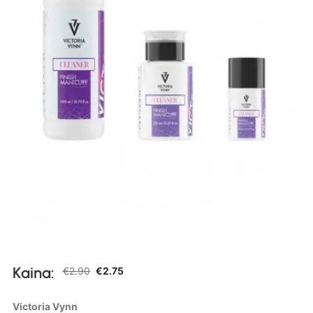
Kaina:
€
2.90
€
2.75
Victoria Vynn