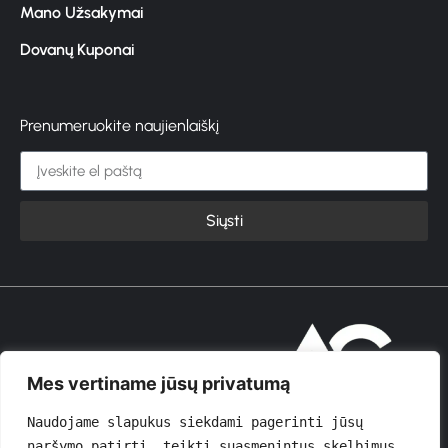
Mano Užsakymai
Dovanų Kuponai
Prenumeruokite naujienlaiškį
Siųsti
© 2026 GROŽIOVITA
Mes vertiname jūsų privatumą
Naudojame slapukus siekdami pagerinti jūsų 
naršymo patirtį, teikti suasmenintus skelbimus 