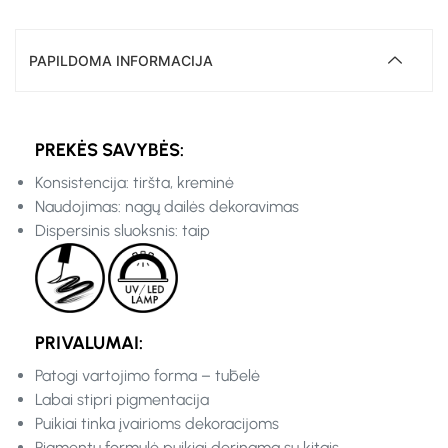
PAPILDOMA INFORMACIJA
PREKĖS SAVYBĖS:
Konsistencija: tiršta, kreminė
Naudojimas: nagų dailės dekoravimas
Dispersinis sluoksnis: taip
PRIVALUMAI:
Patogi vartojimo forma – tūbelė
Labai stipri pigmentacija
Puikiai tinka įvairioms dekoracijoms
Pigmentų formulė puikiai derinama su kitais