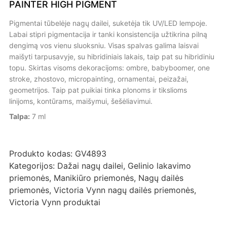
PAINTER HIGH PIGMENT
Pigmentai tūbelėje nagų dailei, suketėja tik UV/LED lempoje.
Labai stipri pigmentacija ir tanki konsistencija užtikrina pilną
dengimą vos vienu sluoksniu. Visas spalvas galima laisvai
maišyti tarpusavyje, su hibridiniais lakais, taip pat su hibridiniu
topu. Skirtas visoms dekoracijoms: ombre, babyboomer, one
stroke, zhostovo, micropainting, ornamentai, peizažai,
geometrijos. Taip pat puikiai tinka plonoms ir tikslioms
linijoms, kontūrams, maišymui, šešėliavimui.
Talpa:
7 ml
Produkto kodas:
GV4893
Kategorijos:
Dažai nagų dailei
,
Gelinio lakavimo
priemonės
,
Manikiūro priemonės
,
Nagų dailės
priemonės
,
Victoria Vynn nagų dailės priemonės
,
Victoria Vynn produktai