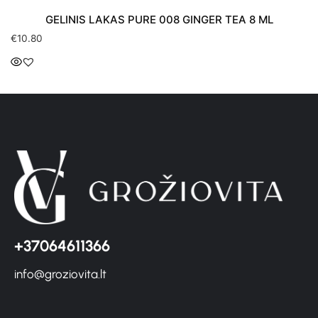
GELINIS LAKAS PURE 008 GINGER TEA 8 ML
€
10.80
+37064611366
info@groziovita.lt