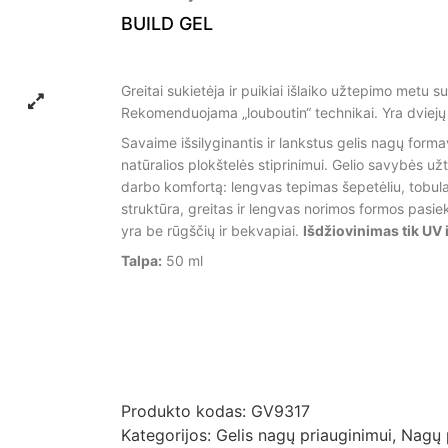
BUILD GEL
Greitai sukietėja ir puikiai išlaiko užtepimo metu s
Rekomenduojama „louboutin“ technikai. Yra dviejų
Savaime išsilyginantis ir lankstus gelis nagų forma
natūralios plokštelės stiprinimui. Gelio savybės užti
darbo komfortą: lengvas tepimas šepetėliu, tobul
struktūra, greitas ir lengvas norimos formos pasiek
yra be rūgščių ir bekvapiai.
Išdžiovinimas tik UV 
Talpa:
50 ml
Produkto kodas:
GV9317
Kategorijos:
Gelis nagų priauginimui
,
Nagų 