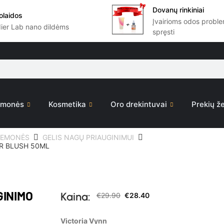
Dovanų rinkiniai
olaidos
Įvairioms odos prob
dier Lab nano dildėms
spręsti
iemonės
Kosmetika
Oro drekintuvai
Prekių že
IEMONĖS
GELIS NAGŲ PRIAUGINIMUI
ER BLUSH 50ML
GINIMO
Kaina:
€
29.90
€
28.40
Victoria Vynn