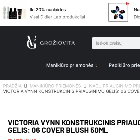
Iki 20% nuolaidos
Nu
Visai Didier Lab produkcijai
Di
Manikiūro priemonės
Pedikiūro pr
PRADŽIA
MANIKIŪRO PRIEMONĖS
NAGŲ PRIAUGINIMO PR
VICTORIA VYNN KONSTRUKCINIS PRIAUGINIMO GELIS: 06 COV
VICTORIA VYNN KONSTRUKCINIS PRIAU
GELIS: 06 COVER BLUSH 50ML