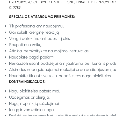
HYDROXYCYCLOHEXYL PHENYL KETONE, TRIMETHYLBENZOYL DIPHENY
CI 77891.
SPECIALIOS ATSARGUMO PRIEMONĖS:
Tik profesionaliam naudojimui.
Gali sukelti alerginę reakciją.
Vengti patekimo ant odos ir į akis.
Saugoti nuo vaikų.
Atidžiai perskaitykite naudojimo instrukcijas.
Naudokite pagal paskirtį.
Nenaudoti esant padidėjusiam jautrumui bet kuriai iš prod
Atsiradus nepageidaujamai reakcijai arba padidėjusiam jaut
Naudokite tik ant sveikos ir nepažeistos nago plokštelės.
KONTRAINDIKACIJOS:
Nagų plokštelės pažeidimai.
Uždegimas ar alergija.
Nagų ir aplink jų sužalojimai.
Įaugę ir vamzdiniai nagai.
Padidėjęs jautrumas bet kuriai iš produkto sudedamųjų dali