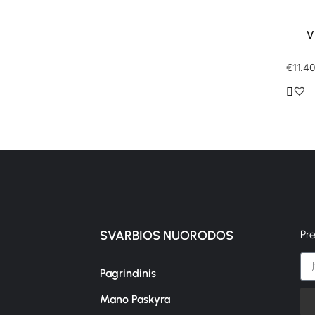
V
€
11.4
SVARBIOS NUORODOS
Pr
Pagrindinis
Mano Paskyra