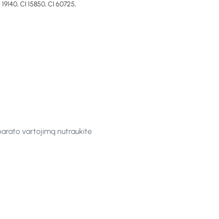
0, CI 15850, CI 60725,
parato vartojimą nutraukite