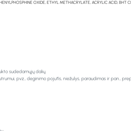
LPHOSPHINE OXIDE, ETHYL METHACRYLATE, ACRYLIC ACID, BHT CI 1914
ukto sudedamųjų dalių.
rumui, pvz., deginimo pojūtis, niežulys, paraudimas ir pan., pre
ų.