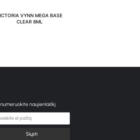
ICTORIA VYNN MEGA BASE
GELINIS LAKAS PURE 
CLEAR 8ML
GINGER TEA 8 ML
0
€
10.80
enumeruokite naujienlaiškį
Siųsti