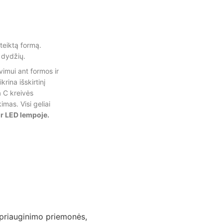
uteiktą formą.
 dydžių.
vimui ant formos ir
krina išskirtinį
a C kreivės
imas. Visi geliai
ir LED lempoje.
priauginimo priemonės
,