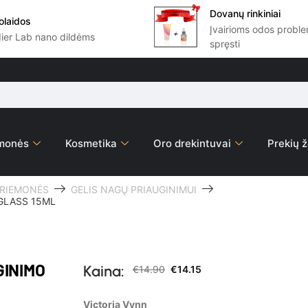
Dovanų rinkiniai
olaidos
Įvairioms odos prob
dier Lab nano dildėms
spręsti
emonės
Kosmetika
Oro drekintuvai
Prekių ž
PRIEMONĖS
GELIS NAGŲ PRIAUGINIMUI
 GLASS 15ML
GINIMO
Kaina:
€
14.90
€
14.15
Victoria Vynn