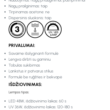
Naudojimas: nagų priauginimui, pastiprinimui
Nagų prailginimas: taip
Tirpinamas acetone: ne
Dispersinis sluoksnis: taip
PRIVALUMAI:
Savaime išsilyginanti formulė
Lengva dirbti su gaminiu
Tobulas sukibimas
Lankstus ir patvarus stilius
Formulė be rūgšties ir bekvapė
IŠDŽIOVINIMAS:
Lempos tipas:
LED 48W, išdžiovinimo laikas: 60 s
UV 36W, išdžiovinimo laikas: 120-180 s