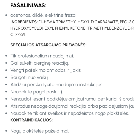
PAŠALINIMAS:
acetonas, dildė, elektrinė freza
INGREDIENTS:
DI-HEMA TRIMETHYLHEXYL DICARBAMATE, PPG-3 
HYDROXYCYCLOHEXYL PHENYL KETONE, TRIMETHYLBENZOYL DIPHENY
CI 77891.
SPECIALIOS ATSARGUMO PRIEMONĖS:
Tik profesionaliam naudojimui.
Gali sukelti alerginę reakciją.
Vengti patekimo ant odos ir į akis.
Saugoti nuo vaikų.
Atidžiai perskaitykite naudojimo instrukcijas.
Naudokite pagal paskirtį.
Nenaudoti esant padidėjusiam jautrumui bet kuriai iš prod
Atsiradus nepageidaujamai reakcijai arba padidėjusiam jaut
Naudokite tik ant sveikos ir nepažeistos nago plokštelės.
KONTRAINDIKACIJOS:
Nagų plokštelės pažeidimai.