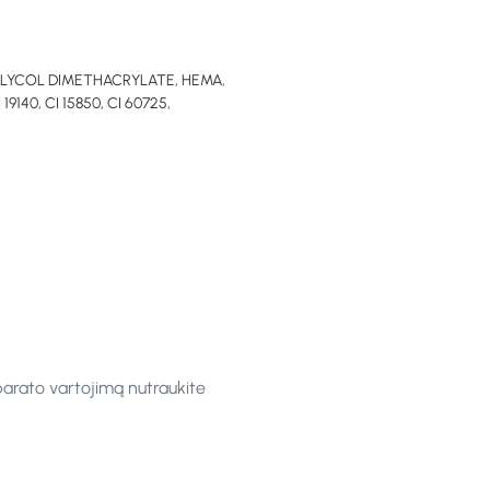
GLYCOL DIMETHACRYLATE, HEMA,
0, CI 15850, CI 60725,
parato vartojimą nutraukite