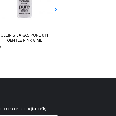
GELINIS LAKAS PURE 011
GELINIS LAKAS PURE 
GENTLE PINK 8 ML
SUBTLE PINKISH 8 M
0
€
10.80
enumeruokite naujienlaiškį