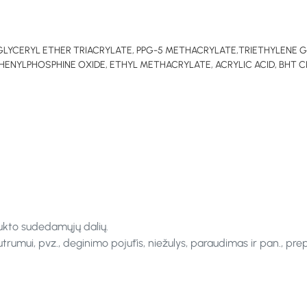
GLYCERYL ETHER TRIACRYLATE, PPG-5 METHACRYLATE,TRIETHYLENE 
LPHOSPHINE OXIDE, ETHYL METHACRYLATE, ACRYLIC ACID, BHT CI 1914
ukto sudedamųjų dalių.
rumui, pvz., deginimo pojūtis, niežulys, paraudimas ir pan., pre