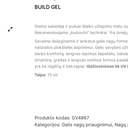
BUILD GEL
Greitai sukietėja ir puikiai išlaiko užtepimo metu s
Rekomenduojama „louboutin“ technikai. Yra dviejų
Savaime išsilyginantis ir lankstus gelis nagų forma
natūralios plokštelės stiprinimui. Gelio savybės užti
darbo komfortą: lengvas tepimas šepetėliu, tobul
struktūra, greitas ir lengvas norimos formos pasiek
yra be rūgščių ir bekvapiai.
Išdžiovinimas tik UV 
Talpa:
15 ml
Produkto kodas:
GV4867
Kategorijos:
Gelis nagų priauginimui
,
Nagų 