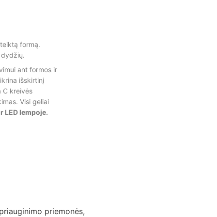
uteiktą formą.
 dydžių.
vimui ant formos ir
krina išskirtinį
a C kreivės
imas. Visi geliai
ir LED lempoje.
priauginimo priemonės
,